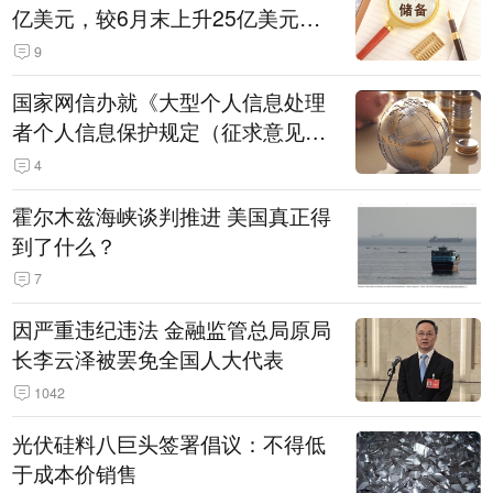
亿美元，较6月末上升25亿美元，
升幅为0.07%
9
国家网信办就《大型个人信息处理
者个人信息保护规定（征求意见
稿）》公开征求意见
4
霍尔木兹海峡谈判推进 美国真正得
到了什么？
7
因严重违纪违法 金融监管总局原局
长李云泽被罢免全国人大代表
1042
光伏硅料八巨头签署倡议：不得低
于成本价销售