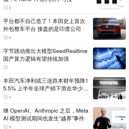
3
平台都不自己造了！本田史上首次
外包整车平台 接盘的是印度公司
8
字节跳动推出大模型SeedRealtime
国产算力逻辑有望持续加强
丰田汽车净利或三连跌本财年预降1
5.5% 上半年全球产销下滑在华少卖
14.3万辆
4
继 OpenAI、Anthropic 之后，Meta
AI 模型测试期间也发生“越界”事件
9