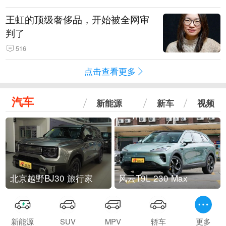
王虹的顶级奢侈品，开始被全网审
判了
516
点击查看更多
汽车
新能源
新车
视频
北京越野BJ30 旅行家
风云T9L 230 Max
新能源
SUV
MPV
轿车
更多