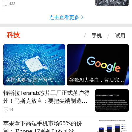
433
点击查看更多
科技
手机
试用
美国也要搞“国产替代”？先算清三笔账
谷歌AI大换血，背后究竟发生了什么？
特斯拉Terafab芯片工厂正式落户得
州！马斯克放言：要把尖端制造带
回美国
14
苹果拿下高端手机市场65%的份
额：iPhone 17系列功不可没