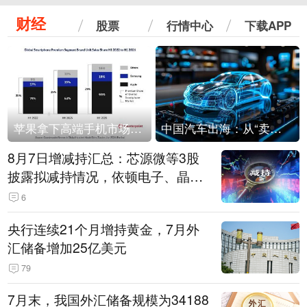
财经
股票
行情中心
下载APP
苹果拿下高端手机市场65%的份额：iPhone 17系列功不可没
中国汽车出海：从“卖出去”到“走进去”
8月7日增减持汇总：芯源微等3股
披露拟减持情况，依顿电子、晶华
微拟增持（表）
6
央行连续21个月增持黄金，7月外
汇储备增加25亿美元
79
7月末，我国外汇储备规模为34188