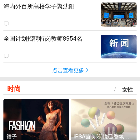
海内外百所高校学子聚沈阳
全国计划招聘特岗教师8954名
点击查看更多
时尚
女性
裙子
IPSA茵芙莎 悦己香氛凝露上市