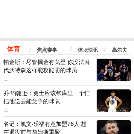
体育
焦点赛事
体坛快讯
高尔夫
帕金斯：尽管掘金有戈登 你没法替
代沃特森这样能攻能防的球员
乔·约翰逊：勇士应该帮库里一个忙
把他送去能竞争的球队
名记：凯文·乐福有意加盟76人 想
在退役前与詹姆斯重聚