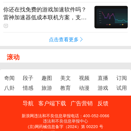
你还在找免费的游戏加速软件吗？
雷神加速器低成本联机方案，支持
免费试用
点击查看更多
滚动
奇闻
段子
趣图
美文
视频
直播
订阅
八卦
情感
旅游
教育
动漫
游戏
试用
导航
客户端下载
广告营销
反馈
新浪网违法和不良信息举报电话：400-052-0066
违法和不良信息举报中心
(京)网药械信息备字（2024）第 00220 号