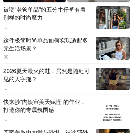
被嘲“老爸单品”的五分牛仔裤有着
别样的时尚魔力
这件极简时尚单品如何实现适配多
元生活场景？
2026夏天最火的鞋，居然是随处可
见的人字拖？
快来抄“内娱审美天赋怪”的作业，
打造你的专属氛围感
亲密关系中的爱与恐惧，被这部恐