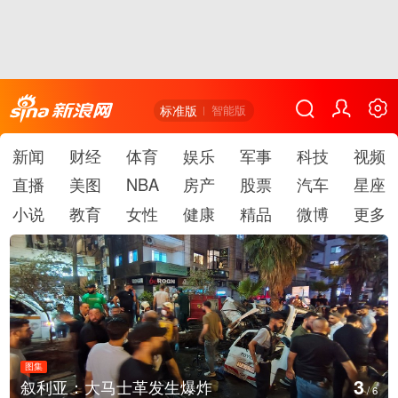
标准版
智能版
新闻
财经
体育
娱乐
军事
科技
视频
直播
美图
NBA
房产
股票
汽车
星座
小说
教育
女性
健康
精品
微博
更多
图集
3
叙利亚：大马士革发生爆炸
/
6