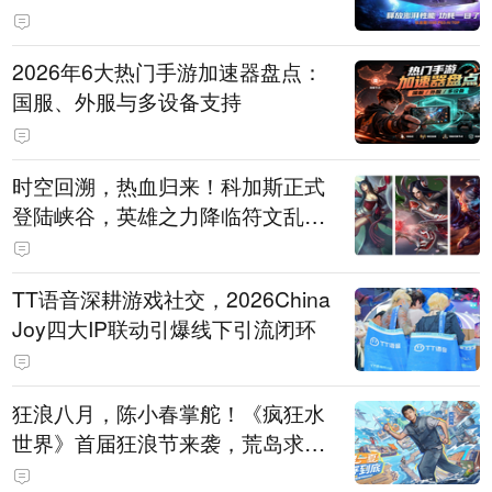
打造旗舰供电方案
2026年6大热门手游加速器盘点：
国服、外服与多设备支持
时空回溯，热血归来！科加斯正式
登陆峡谷，英雄之力降临符文乱
斗！
TT语音深耕游戏社交，2026China
Joy四大IP联动引爆线下引流闭环
狂浪八月，陈小春掌舵！《疯狂水
世界》首届狂浪节来袭，荒岛求生
直播即将开启