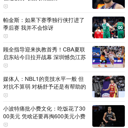
帕金斯：如果下赛季独行侠打进了
季后赛 我并不会惊讶
顾全指导迎来执教首秀！CBA夏联
启东站今日拉开战幕 深圳憾负江苏
媒体人：NBL1的竞技水平一般 但
对抗不算弱 对杨舒予还是有帮助的
小波特痛批小费文化：吃饭花了30
00美元 凭啥还要再掏600美元小费