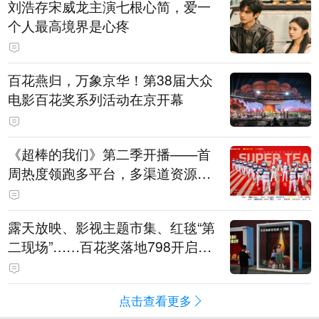
刘浩存宋威龙主演七根心简，爱一
个人最高境界是心疼
百花燕归，万象京华！第38届大众
电影百花奖系列活动在京开幕
《超棒的我们》第二季开播——首
周热度领跑多平台，多渠道资源加
持助推棒球文化出圈
露天放映、影视主题市集、红毯“第
二现场”……百花奖落地798开启城
市文化体验新场景
点击查看更多