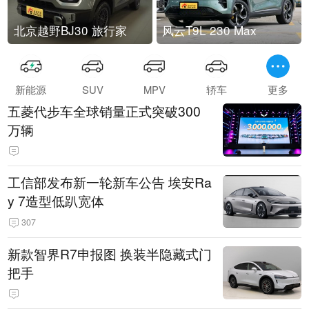
北京越野BJ30 旅行家
风云T9L 230 Max
新能源
SUV
MPV
轿车
更多
五菱代步车全球销量正式突破300
万辆
工信部发布新一轮新车公告 埃安Ra
y 7造型低趴宽体
307
新款智界R7申报图 换装半隐藏式门
把手