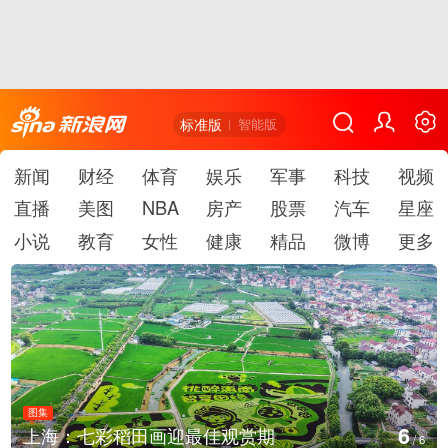
标准版
智能版
新闻
财经
体育
娱乐
军事
科技
视频
直播
美图
NBA
房产
股票
汽车
星座
小说
教育
女性
健康
精品
微博
更多
图集
1
七彩稻田画迎最佳观赏期
厄瓜多尔总
/
6