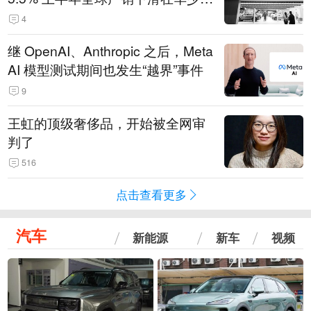
14.3万辆
4
继 OpenAI、Anthropic 之后，Meta
AI 模型测试期间也发生“越界”事件
9
王虹的顶级奢侈品，开始被全网审
判了
516
点击查看更多
汽车
新能源
新车
视频