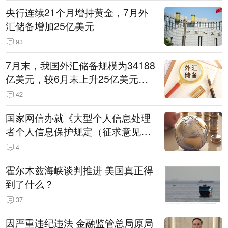
央行连续21个月增持黄金，7月外
汇储备增加25亿美元
93
7月末，我国外汇储备规模为34188
亿美元，较6月末上升25亿美元，
升幅为0.07%
42
国家网信办就《大型个人信息处理
者个人信息保护规定（征求意见
稿）》公开征求意见
4
霍尔木兹海峡谈判推进 美国真正得
到了什么？
37
因严重违纪违法 金融监管总局原局