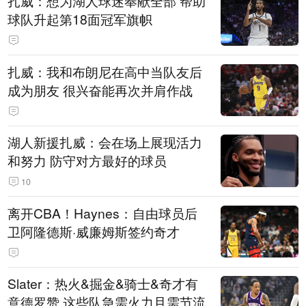
扎威：想为湖人球迷奉献全部 帮助
球队升起第18面冠军旗帜
扎威：我和布朗尼在高中当队友后
成为朋友 很兴奋能再次并肩作战
湖人新援扎威：会在场上展现活力
和努力 防守对方最好的球员
10
离开CBA！Haynes：自由球员后
卫阿隆德斯·威廉姆斯签约奇才
Slater：热火&掘金&骑士&奇才有
意德罗赞 这些队急需火力且需节流