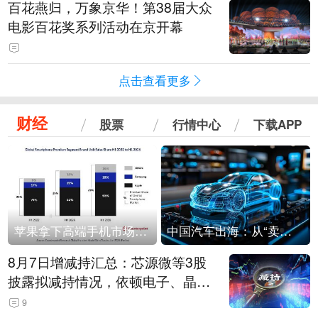
百花燕归，万象京华！第38届大众
电影百花奖系列活动在京开幕
点击查看更多
财经
股票
行情中心
下载APP
苹果拿下高端手机市场65%的份额：iPhone 17系列功不可没
中国汽车出海：从“卖出去”到“走进去”
8月7日增减持汇总：芯源微等3股
披露拟减持情况，依顿电子、晶华
微拟增持（表）
9