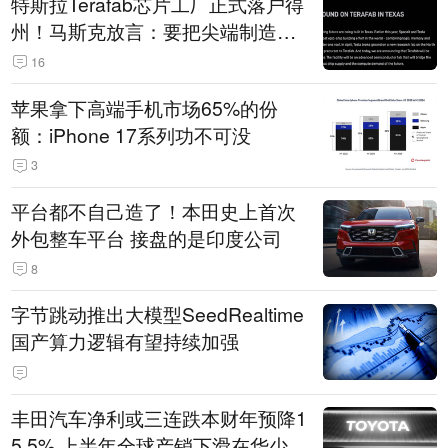
特斯拉Terafab芯片工厂正式落户得
州！马斯克放言：要把尖端制造带
回美国
16
苹果拿下高端手机市场65%的份
额：iPhone 17系列功不可没
3
平台都不自己造了！本田史上首次
外包整车平台 接盘的是印度公司
8
字节跳动推出大模型SeedRealtime
国产算力逻辑有望持续加强
丰田汽车净利或三连跌本财年预降1
5.5% 上半年全球产销下滑在华少卖