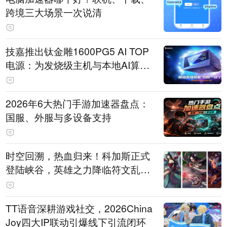
跨境三大场景一次说清
技嘉推出钛金雕1600PG5 AI TOP
电源：为发烧级主机与本地AI算力
打造旗舰供电方案
2026年6大热门手游加速器盘点：
国服、外服与多设备支持
时空回溯，热血归来！科加斯正式
登陆峡谷，英雄之力降临符文乱
斗！
TT语音深耕游戏社交，2026China
Joy四大IP联动引爆线下引流闭环