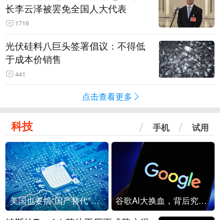
长李云泽被罢免全国人大代表
1716
光伏硅料八巨头签署倡议：不得低
于成本价销售
441
点击查看更多
科技
手机
试用
美国也要搞“国产替代”？先算清三笔账
谷歌AI大换血，背后究竟发生了什么？