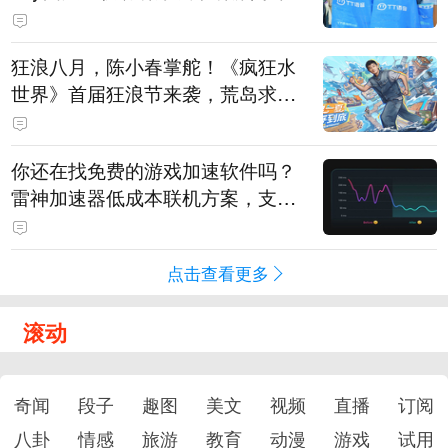
狂浪八月，陈小春掌舵！《疯狂水
世界》首届狂浪节来袭，荒岛求生
直播即将开启
你还在找免费的游戏加速软件吗？
雷神加速器低成本联机方案，支持
免费试用
点击查看更多
滚动
奇闻
段子
趣图
美文
视频
直播
订阅
八卦
情感
旅游
教育
动漫
游戏
试用