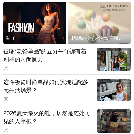
裙子
IPSA茵芙莎 悦己香氛凝露上市
被嘲“老爸单品”的五分牛仔裤有着
别样的时尚魔力
这件极简时尚单品如何实现适配多
元生活场景？
2026夏天最火的鞋，居然是随处可
见的人字拖？