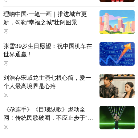
理响中国·一笔一画｜推进城市更
新，勾勒“幸福之城”壮阔图景
张雪39岁生日愿望：祝中国机车在
世界通赢！
刘浩存宋威龙主演七根心简，爱一
个人最高境界是心疼
《尕连手》《目瑙纵歌》燃动全
网！传统民歌破圈，不应止步于“上
头”