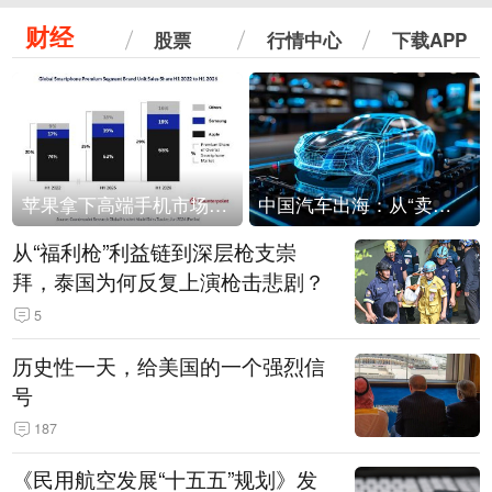
财经
股票
行情中心
下载APP
苹果拿下高端手机市场65%的份额：iPhone 17系列功不可没
中国汽车出海：从“卖出去”到“走进去”
从“福利枪”利益链到深层枪支崇
拜，泰国为何反复上演枪击悲剧？
5
历史性一天，给美国的一个强烈信
号
187
《民用航空发展“十五五”规划》发