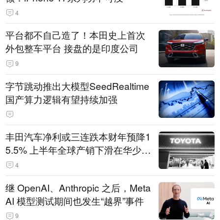
4
平台都不自己造了！本田史上首次
外包整车平台 接盘的是印度公司
9
字节跳动推出大模型SeedRealtime
国产算力逻辑有望持续加强
丰田汽车净利或三连跌本财年预降1
5.5% 上半年全球产销下滑在华少卖
14.3万辆
4
继 OpenAI、Anthropic 之后，Meta
AI 模型测试期间也发生“越界”事件
9