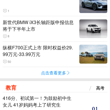
1
新世代BMW iX3长轴距版申报信息
将于下半年上市
8
纵横F700正式上市 限时权益价29.
99万元-33.99万元
50
点击查看更多
教育
高考
416分、初试第一！为鼓励初中生
女儿 41岁妈妈考上了研究生