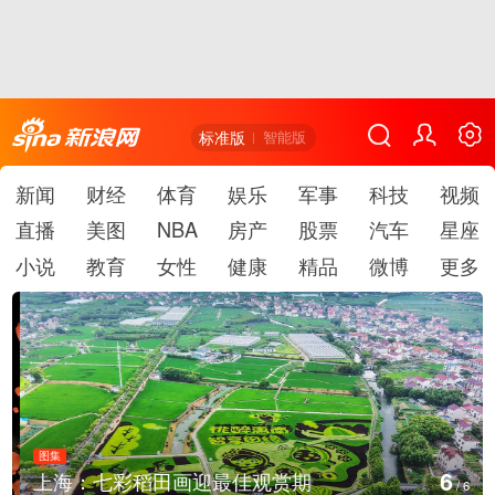
标准版
智能版
新闻
财经
体育
娱乐
军事
科技
视频
直播
美图
NBA
房产
股票
汽车
星座
小说
教育
女性
健康
精品
微博
更多
图集
6
上海：七彩稻田画迎最佳观赏期
/
6