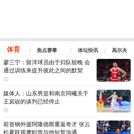
体育
焦点赛事
体坛快讯
高尔夫
廖三宁：留洋球员由于归队较晚 会
通过训练来提升彼此之间的默契
媒体人：山东男篮和南京同曦关于
王岚嵚的谈判已经停止
前首钢外援阿隆德斯重返奇才 张云
松夏联观摩时曾与他短暂沟通