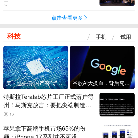
点击查看更多
科技
手机
试用
美国也要搞“国产替代”？先算清三笔账
谷歌AI大换血，背后究竟发生了什么？
特斯拉Terafab芯片工厂正式落户得
州！马斯克放言：要把尖端制造带
回美国
16
苹果拿下高端手机市场65%的份
额：iPhone 17系列功不可没