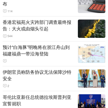
布
114
香港宏福苑火灾跨部门调查最终报
告：大火或由烟头引起
544
预计“白海豚”明晚将在浙江舟山到
福建福鼎一带沿海登陆
伊朗官员称防务协议无法保障沙特
安全
2
哥伦比亚新任总统德拉埃斯普列亚
宣誓就职