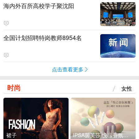
海内外百所高校学子聚沈阳
全国计划招聘特岗教师8954名
点击查看更多
时尚
女性
裙子
IPSA茵芙莎 悦己香氛凝露上市