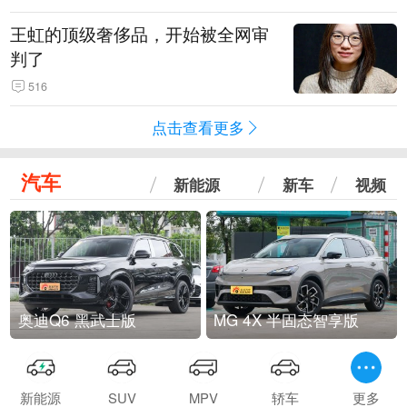
王虹的顶级奢侈品，开始被全网审
判了
516
点击查看更多
汽车
新能源
新车
视频
奥迪Q6 黑武士版
MG 4X 半固态智享版
新能源
SUV
MPV
轿车
更多