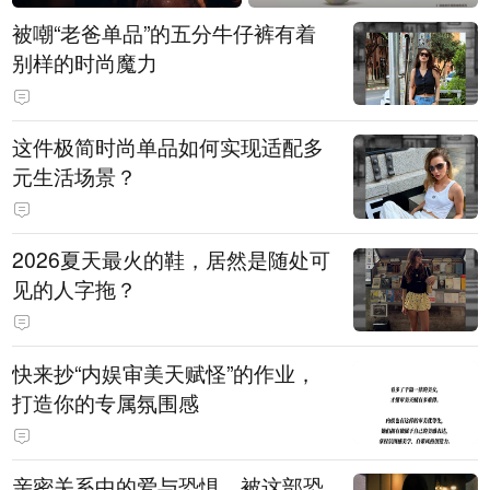
被嘲“老爸单品”的五分牛仔裤有着
别样的时尚魔力
这件极简时尚单品如何实现适配多
元生活场景？
2026夏天最火的鞋，居然是随处可
见的人字拖？
快来抄“内娱审美天赋怪”的作业，
打造你的专属氛围感
亲密关系中的爱与恐惧，被这部恐