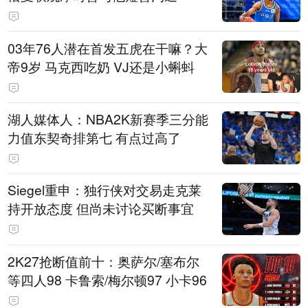
03年76人潜在首发五虎在干嘛？大
帝9岁 马克西吃奶 VJ还是小蝌蚪
湖人媒体人：NBA2K新赛季三分能
力值东契奇排第七 有点过高了
Siegel重申：独行侠对交易走克莱
持开放态度 但尚未讨论买断事宜
2K27抢断值前十：奥萨尔/塞布尔
等四人98 卡鲁索/梅尔顿97 小卡96