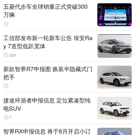
五菱代步车全球销量正式突破300
万辆
工信部发布新一轮新车公告 埃安Ra
y 7造型低趴宽体
329
新款智界R7申报图 换装半隐藏式门
把手
捷途环游者申报信息 定位紧凑型纯
电SUV
7
智界RX申报信息 将于8月开启小订