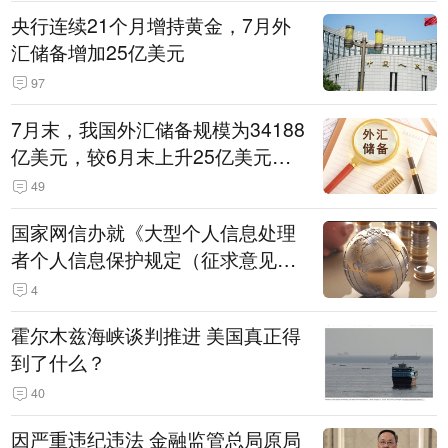
央行连续21个月增持黄金，7月外
汇储备增加25亿美元
97
7月末，我国外汇储备规模为34188
亿美元，较6月末上升25亿美元，
升幅为0.07%
49
国家网信办就《大型个人信息处理
者个人信息保护规定（征求意见
稿）》公开征求意见
4
霍尔木兹海峡谈判推进 美国真正得
到了什么？
40
因严重违纪违法 金融监管总局原局