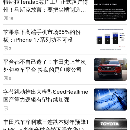
特斯拉Terafab芯片工厂正式落户得
州！马斯克放言：要把尖端制造带
回美国
16
苹果拿下高端手机市场65%的份
额：iPhone 17系列功不可没
3
平台都不自己造了！本田史上首次
外包整车平台 接盘的是印度公司
8
字节跳动推出大模型SeedRealtime
国产算力逻辑有望持续加强
丰田汽车净利或三连跌本财年预降1
5.5% 上半年全球产销下滑在华少卖