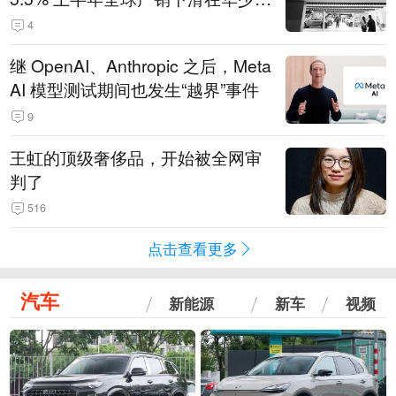
14.3万辆
4
继 OpenAI、Anthropic 之后，Meta
AI 模型测试期间也发生“越界”事件
9
王虹的顶级奢侈品，开始被全网审
判了
516
点击查看更多
汽车
新能源
新车
视频