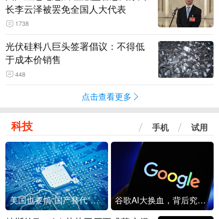
长李云泽被罢免全国人大代表
1738
光伏硅料八巨头签署倡议：不得低
于成本价销售
448
点击查看更多
科技
手机
试用
美国也要搞“国产替代”？先算清三笔账
谷歌AI大换血，背后究竟发生了什么？