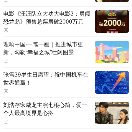
电影《汪汪队立大功大电影3：勇闯
恐龙岛》预售总票房破2000万元
理响中国·一笔一画｜推进城市更
新，勾勒“幸福之城”壮阔图景
张雪39岁生日愿望：祝中国机车在
世界通赢！
刘浩存宋威龙主演七根心简，爱一
个人最高境界是心疼