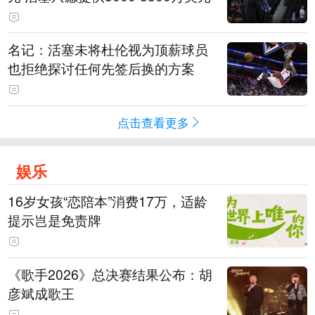
名记：活塞未将杜伦视为顶薪球员
也拒绝探讨任何先签后换的方案
点击查看更多
娱乐
16岁女孩“恋陪本”消费17万，适龄
提示岂是免责牌
《歌手2026》总决赛结果公布：胡
彦斌成歌王