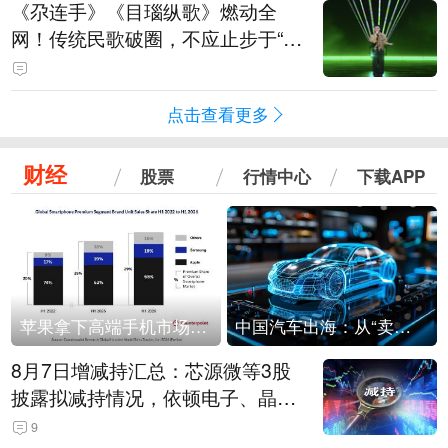
《尕连手》《目瑙纵歌》燃动全
网！传统民歌破圈，不应止步于“上
头”
点击查看更多
财经
股票
行情中心
下载APP
苹果拿下高端手机市场65%的份额：iPhone 17系列功不可没
中国汽车出海：从“卖出去”到“走进去”
8月7日增减持汇总：芯源微等3股
披露拟减持情况，依顿电子、晶华
微拟增持（表）
9