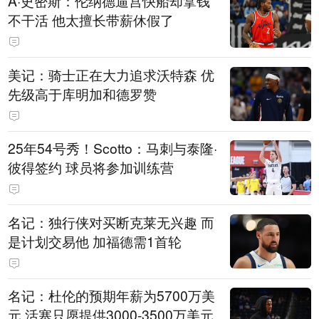
A·史密斯：伦纳德逼宫快船却拿钱
不干活 他太擅长带薪休假了
美记：骑士正在大力追求沃特森 优
先级高于库明加和德罗赞
25年54号秀！Scotto：马刺与泰隆·
彼得签约 球员将参加训练营
名记：独行侠对买断克莱无兴趣 而
是计划交易他 加福德需1首轮
名记：杜伦的预期年薪为5700万美
元 活塞只愿提供3000-3500万美元