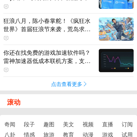
狂浪八月，陈小春掌舵！《疯狂水
世界》首届狂浪节来袭，荒岛求生
直播即将开启
你还在找免费的游戏加速软件吗？
雷神加速器低成本联机方案，支持
免费试用
点击查看更多
滚动
奇闻
段子
趣图
美文
视频
直播
订阅
八卦
情感
旅游
教育
动漫
游戏
试用