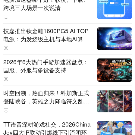
跨境三大场景一次说清
技嘉推出钛金雕1600PG5 AI TOP
电源：为发烧级主机与本地AI算力
打造旗舰供电方案
2026年6大热门手游加速器盘点：
国服、外服与多设备支持
时空回溯，热血归来！科加斯正式
登陆峡谷，英雄之力降临符文乱
斗！
TT语音深耕游戏社交，2026China
Joy四大IP联动引爆线下引流闭环