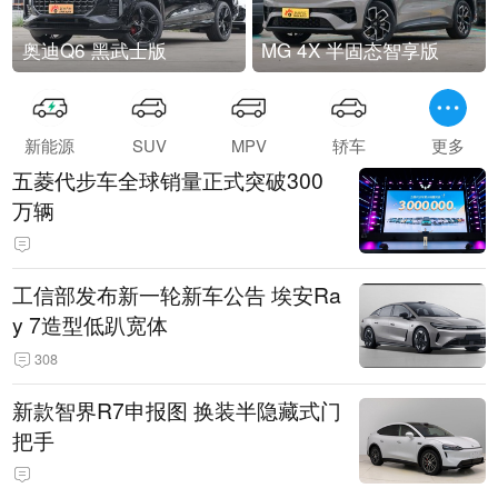
奥迪Q6 黑武士版
MG 4X 半固态智享版
新能源
SUV
MPV
轿车
更多
五菱代步车全球销量正式突破300
万辆
工信部发布新一轮新车公告 埃安Ra
y 7造型低趴宽体
308
新款智界R7申报图 换装半隐藏式门
把手