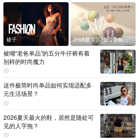
裙子
IPSA茵芙莎 悦己香氛凝露上市
被嘲“老爸单品”的五分牛仔裤有着
别样的时尚魔力
这件极简时尚单品如何实现适配多
元生活场景？
2026夏天最火的鞋，居然是随处可
见的人字拖？