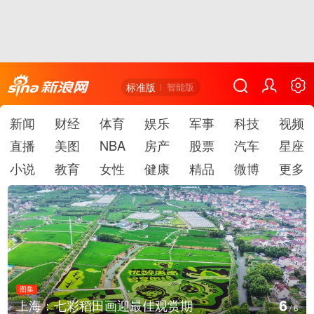
标准版
智能版
新闻
财经
体育
娱乐
军事
科技
视频
直播
美图
NBA
房产
股票
汽车
星座
小说
教育
女性
健康
精品
微博
更多
图集
6
上海：七彩稻田画迎最佳观赏期
/
6