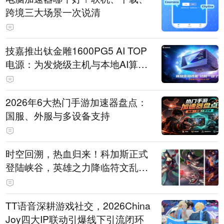
跨境三大场景一次说清
技嘉推出钛金雕1600PG5 AI TOP
电源：为发烧级主机与本地AI算力
打造旗舰供电方案
2026年6大热门手游加速器盘点：
国服、外服与多设备支持
时空回溯，热血归来！科加斯正式
登陆峡谷，英雄之力降临符文乱
斗！
TT语音深耕游戏社交，2026China
Joy四大IP联动引爆线下引流闭环