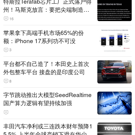
特斯拉Terafab芯片工厂正式落户得
州！马斯克放言：要把尖端制造带
回美国
16
苹果拿下高端手机市场65%的份
额：iPhone 17系列功不可没
3
平台都不自己造了！本田史上首次
外包整车平台 接盘的是印度公司
8
字节跳动推出大模型SeedRealtime
国产算力逻辑有望持续加强
丰田汽车净利或三连跌本财年预降1
5.5% 上半年全球产销下滑在华少卖