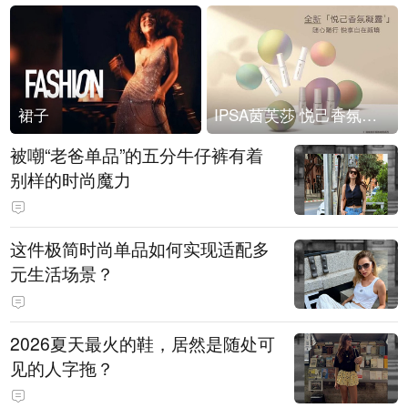
裙子
IPSA茵芙莎 悦己香氛凝露上市
被嘲“老爸单品”的五分牛仔裤有着
别样的时尚魔力
这件极简时尚单品如何实现适配多
元生活场景？
2026夏天最火的鞋，居然是随处可
见的人字拖？