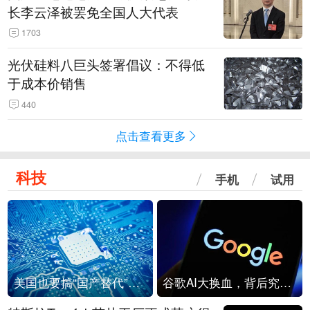
长李云泽被罢免全国人大代表
1703
光伏硅料八巨头签署倡议：不得低
于成本价销售
440
点击查看更多
科技
手机
试用
美国也要搞“国产替代”？先算清三笔账
谷歌AI大换血，背后究竟发生了什么？