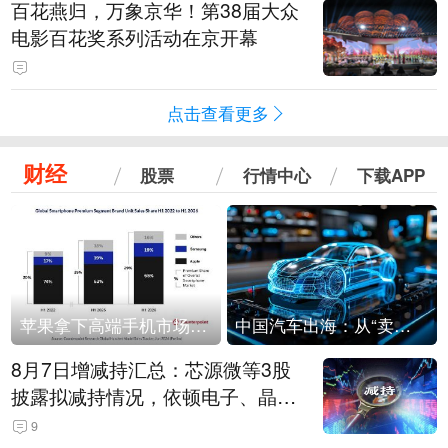
百花燕归，万象京华！第38届大众
电影百花奖系列活动在京开幕
点击查看更多
财经
股票
行情中心
下载APP
苹果拿下高端手机市场65%的份额：iPhone 17系列功不可没
中国汽车出海：从“卖出去”到“走进去”
8月7日增减持汇总：芯源微等3股
披露拟减持情况，依顿电子、晶华
微拟增持（表）
9