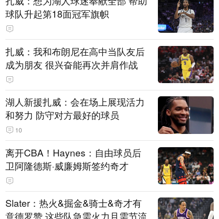
扎威：想为湖人球迷奉献全部 帮助
球队升起第18面冠军旗帜
扎威：我和布朗尼在高中当队友后
成为朋友 很兴奋能再次并肩作战
湖人新援扎威：会在场上展现活力
和努力 防守对方最好的球员
10
离开CBA！Haynes：自由球员后
卫阿隆德斯·威廉姆斯签约奇才
Slater：热火&掘金&骑士&奇才有
意德罗赞 这些队急需火力且需节流