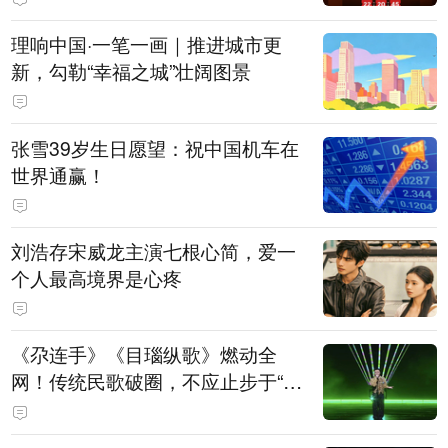
理响中国·一笔一画｜推进城市更
新，勾勒“幸福之城”壮阔图景
张雪39岁生日愿望：祝中国机车在
世界通赢！
刘浩存宋威龙主演七根心简，爱一
个人最高境界是心疼
《尕连手》《目瑙纵歌》燃动全
网！传统民歌破圈，不应止步于“上
头”