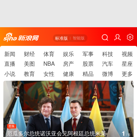
标准版
智能版
新闻
财经
体育
娱乐
军事
科技
视频
直播
美图
NBA
房产
股票
汽车
星座
小说
教育
女性
健康
精品
微博
更多
图集
1
厄瓜多尔总统诺沃亚会见阿根廷总统米莱
/
6