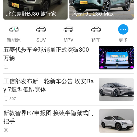
北京越野BJ30 旅行家
风云T9L 230 Max
新能源
SUV
MPV
轿车
更多
五菱代步车全球销量正式突破300
万辆
工信部发布新一轮新车公告 埃安Ra
y 7造型低趴宽体
307
新款智界R7申报图 换装半隐藏式门
把手