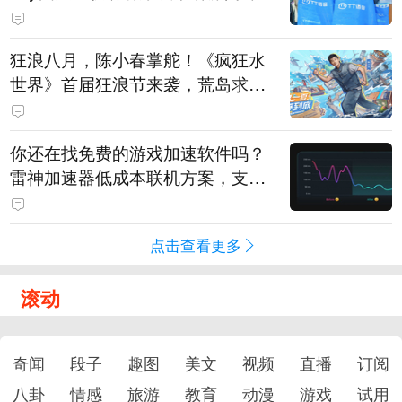
狂浪八月，陈小春掌舵！《疯狂水
世界》首届狂浪节来袭，荒岛求生
直播即将开启
你还在找免费的游戏加速软件吗？
雷神加速器低成本联机方案，支持
免费试用
点击查看更多
滚动
奇闻
段子
趣图
美文
视频
直播
订阅
八卦
情感
旅游
教育
动漫
游戏
试用