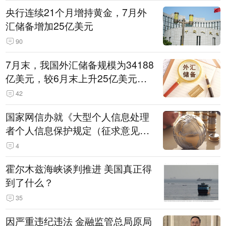
央行连续21个月增持黄金，7月外
汇储备增加25亿美元
90
7月末，我国外汇储备规模为34188
亿美元，较6月末上升25亿美元，
升幅为0.07%
42
国家网信办就《大型个人信息处理
者个人信息保护规定（征求意见
稿）》公开征求意见
4
霍尔木兹海峡谈判推进 美国真正得
到了什么？
35
因严重违纪违法 金融监管总局原局