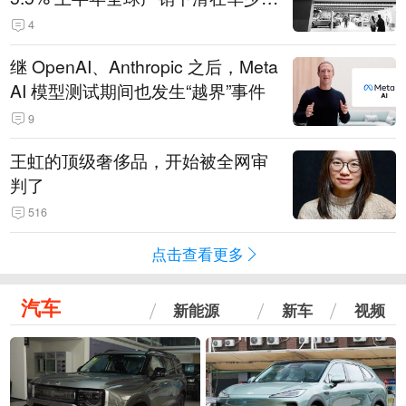
14.3万辆
4
继 OpenAI、Anthropic 之后，Meta
AI 模型测试期间也发生“越界”事件
9
王虹的顶级奢侈品，开始被全网审
判了
516
点击查看更多
汽车
新能源
新车
视频