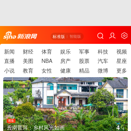
标准版
智能版
新闻
财经
体育
娱乐
军事
科技
视频
直播
美图
NBA
房产
股票
汽车
星座
小说
教育
女性
健康
精品
微博
更多
图集
5
安徽长丰：葡萄丰收采摘忙
/
6