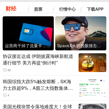
财经
股票
行情中心
下载APP
运营商干掉了流量卡，他们真的玩不起了
SpaceX火箭残骸撞击月球
协议接近达成 伊朗披露海峡新航道
通行细节 美方再提“倒计时”
86
韩国综指大跌5%触发熔断，SK海
力士跌超9%，A股三大指数集体低
开
4
美国光模块禁令落地难度大！全球