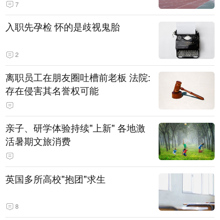
7
入职先孕检 怀的是歧视鬼胎
2
离职员工在朋友圈吐槽前老板 法院:
存在侵害其名誉权可能
亲子、研学体验持续"上新" 各地激
活暑期文旅消费
英国多所高校"抱团"求生
8