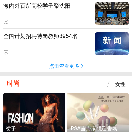
海内外百所高校学子聚沈阳
全国计划招聘特岗教师8954名
点击查看更多
时尚
女性
裙子
IPSA茵芙莎 悦己香氛凝露上市