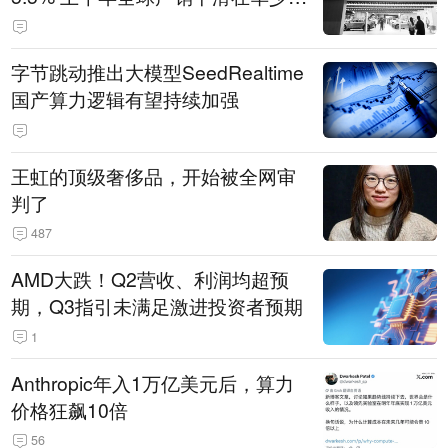
14.3万辆
字节跳动推出大模型SeedRealtime
国产算力逻辑有望持续加强
王虹的顶级奢侈品，开始被全网审
判了
487
AMD大跌！Q2营收、利润均超预
期，Q3指引未满足激进投资者预期
1
Anthropic年入1万亿美元后，算力
价格狂飙10倍
56