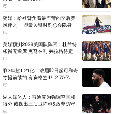
骑媒：哈登背负着最严苛的季后赛
风评之一 即最关键时刻总会隐身
美媒预测2028美国队阵容：杜兰特
领衔无詹库 克弩在列 弗拉格待定
剩2年超1.21亿！浓眉即日起可和奇
才提前续约 有资格签4年2.75亿
湖人媒体人：雷迪克为强调空间和
得分 或摆出三后卫阵容&放弃防守