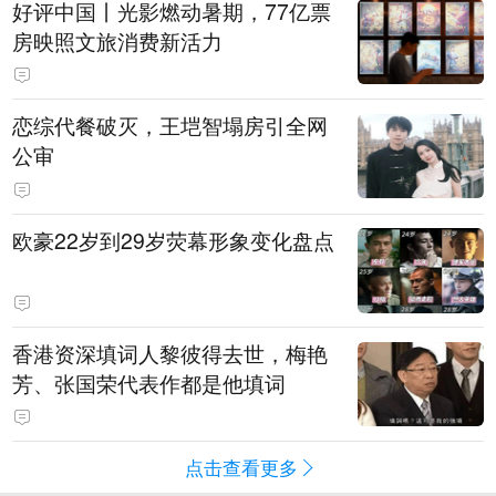
好评中国丨光影燃动暑期，77亿票
房映照文旅消费新活力
恋综代餐破灭，王垲智塌房引全网
公审
欧豪22岁到29岁荧幕形象变化盘点
香港资深填词人黎彼得去世，梅艳
芳、张国荣代表作都是他填词
点击查看更多