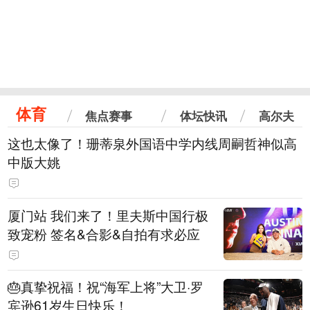
体育
焦点赛事
体坛快讯
高尔夫
这也太像了！珊蒂泉外国语中学内线周嗣哲神似高
中版大姚
厦门站 我们来了！里夫斯中国行极
致宠粉 签名&合影&自拍有求必应
🎂真挚祝福！祝“海军上将”大卫·罗
宾逊61岁生日快乐！