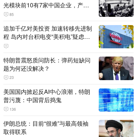
光模块前10有7家中国企业，产业
界人士：想“脱钩”并不容易
85
追加千亿对美投资 加速转移先进制
程 岛内对台积电变“美积电”疑虑担
忧加剧
特朗普震怒质问防长：弹药短缺问
题为何还没解决？
23
美国国内掀起反AI中心浪潮，特朗
普污蔑：中国背后捣鬼
136
伊朗总统：目前“很难”与最高领袖
取得联系