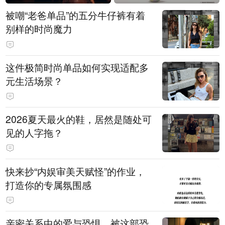
被嘲“老爸单品”的五分牛仔裤有着
别样的时尚魔力
这件极简时尚单品如何实现适配多
元生活场景？
2026夏天最火的鞋，居然是随处可
见的人字拖？
快来抄“内娱审美天赋怪”的作业，
打造你的专属氛围感
亲密关系中的爱与恐惧，被这部恐