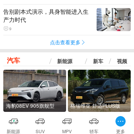
告别剧本式演示，具身智能进入生
产力时代
9
点击查看更多
汽车
新能源
新车
视频
海豹08EV 905旗舰型
格瑞维亚 舒适PLUS版
新能源
SUV
MPV
轿车
更多