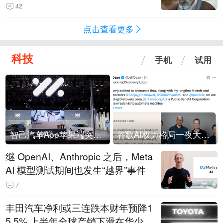
42
点击查看更多
科技
手机
试用
智己汽车App苹果端突然“下架”
谷歌AI权力格局一夜大洗牌
继 OpenAI、Anthropic 之后，Meta
AI 模型测试期间也发生“越界”事件
7
丰田汽车净利或三连跌本财年预降1
5.5% 上半年全球产销下滑在华少卖