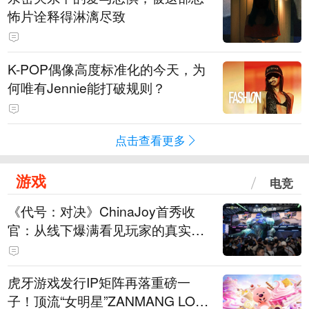
怖片诠释得淋漓尽致
K-POP偶像高度标准化的今天，为
何唯有Jennie能打破规则？
点击查看更多
游戏
电竞
《代号：对决》ChinaJoy首秀收
官：从线下爆满看见玩家的真实期
待
虎牙游戏发行IP矩阵再落重磅一
子！顶流“女明星”ZANMANG LOO