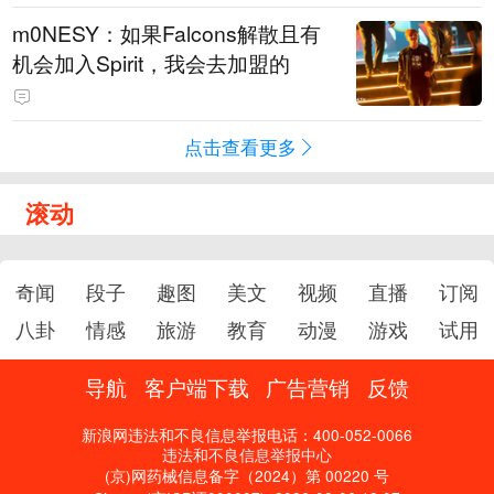
m0NESY：如果Falcons解散且有
机会加入Spirit，我会去加盟的
点击查看更多
滚动
奇闻
段子
趣图
美文
视频
直播
订阅
八卦
情感
旅游
教育
动漫
游戏
试用
导航
客户端下载
广告营销
反馈
新浪网违法和不良信息举报电话：400-052-0066
违法和不良信息举报中心
(京)网药械信息备字（2024）第 00220 号