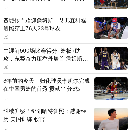
费城传奇欢迎詹姆斯！艾弗森社媒
晒照穿上76人23号球衣
生涯前500场比赛得分+篮板+助
攻：东契奇力压乔丹居首 詹姆斯第
六
3年前的今天：归化球员李凯尔完成
在中国男篮的首秀 贡献11分6板
继续升级！邹阳晒特训照：感谢经
历 美国训练 收官