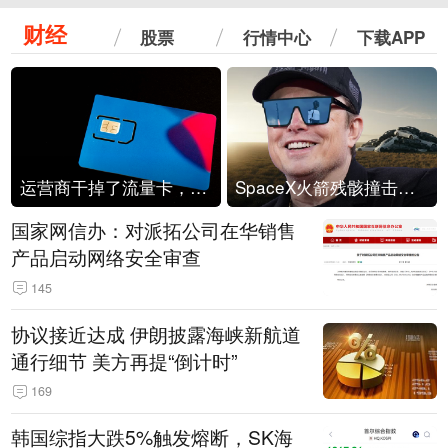
财经
股票
行情中心
下载APP
运营商干掉了流量卡，他们真的玩不起了
SpaceX火箭残骸撞击月球
国家网信办：对派拓公司在华销售
产品启动网络安全审查
145
协议接近达成 伊朗披露海峡新航道
通行细节 美方再提“倒计时”
169
韩国综指大跌5%触发熔断，SK海