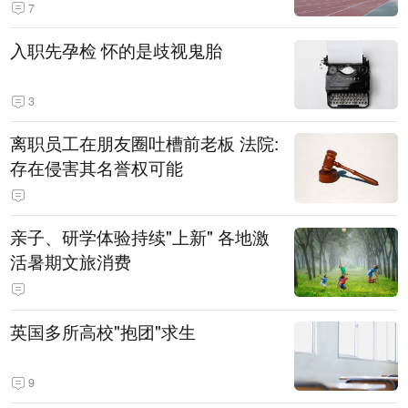
7
入职先孕检 怀的是歧视鬼胎
3
离职员工在朋友圈吐槽前老板 法院:
存在侵害其名誉权可能
亲子、研学体验持续"上新" 各地激
活暑期文旅消费
英国多所高校"抱团"求生
9