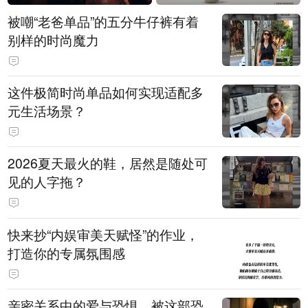
被嘲“老爸单品”的五分牛仔裤有着
别样的时尚魔力
这件极简时尚单品如何实现适配多
元生活场景？
2026夏天最火的鞋，居然是随处可
见的人字拖？
快来抄“内娱审美天赋怪”的作业，
打造你的专属氛围感
亲密关系中的爱与恐惧，被这部恐