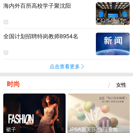
海内外百所高校学子聚沈阳
全国计划招聘特岗教师8954名
点击查看更多
时尚
女性
裙子
IPSA茵芙莎 悦己香氛凝露上市