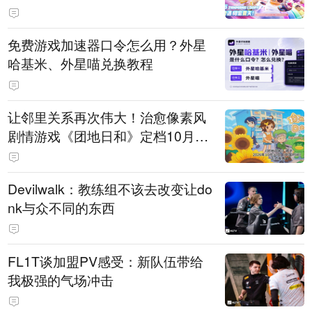
PY 正版3D消除手游《消消奇遇》
惊喜曝光
免费游戏加速器口令怎么用？外星
哈基米、外星喵兑换教程
让邻里关系再次伟大！治愈像素风
剧情游戏《团地日和》定档10月30
日发售
Devilwalk：教练组不该去改变让do
nk与众不同的东西
FL1T谈加盟PV感受：新队伍带给
我极强的气场冲击