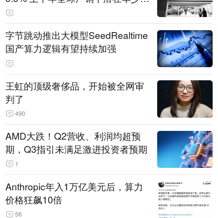
14.3万辆
字节跳动推出大模型SeedRealtime
国产算力逻辑有望持续加强
王虹的顶级奢侈品，开始被全网审
判了
490
AMD大跌！Q2营收、利润均超预
期，Q3指引未满足激进投资者预期
1
Anthropic年入1万亿美元后，算力
价格狂飙10倍
56