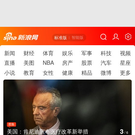
标准版
智能版
新闻
财经
体育
娱乐
军事
科技
视频
直播
美图
NBA
房产
股票
汽车
星座
小说
教育
女性
健康
精品
微博
更多
图集
4
云南普洱：乡村风光如画
/
6