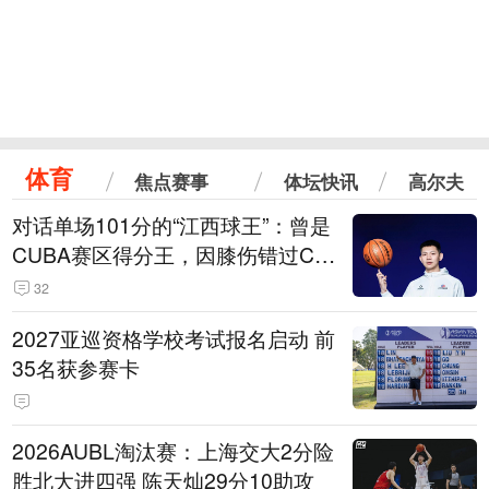
体育
焦点赛事
体坛快讯
高尔夫
对话单场101分的“江西球王”：曾是
CUBA赛区得分王，因膝伤错过CB
A选秀
32
2027亚巡资格学校考试报名启动 前
35名获参赛卡
2026AUBL淘汰赛：上海交大2分险
胜北大进四强 陈天灿29分10助攻