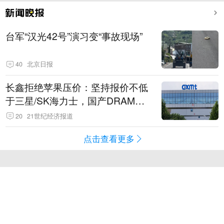
台军“汉光42号”演习变“事故现场”
40
北京日报
长鑫拒绝苹果压价：坚持报价不低
于三星/SK海力士，国产DRAM掌
握定价权
20
21世纪经济报道
点击查看更多