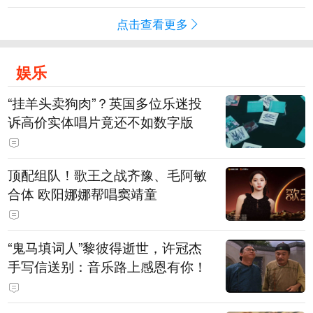
点击查看更多
娱乐
“挂羊头卖狗肉”？英国多位乐迷投
诉高价实体唱片竟还不如数字版
顶配组队！歌王之战齐豫、毛阿敏
合体 欧阳娜娜帮唱窦靖童
“鬼马填词人”黎彼得逝世，许冠杰
手写信送别：音乐路上感恩有你！