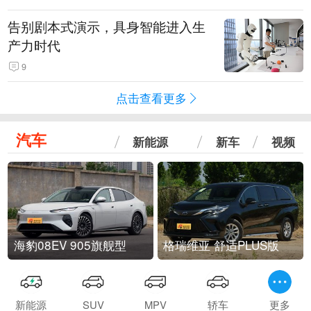
告别剧本式演示，具身智能进入生
产力时代
9
点击查看更多
汽车
新能源
新车
视频
海豹08EV 905旗舰型
格瑞维亚 舒适PLUS版
新能源
SUV
MPV
轿车
更多