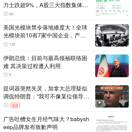
力士跌超9%，A股三大指数集体低
开
68
美国光模块禁令落地难度大！全球
光模块前10有7家中国企业，产业
界人士：想“脱钩”并不容易
130
伊朗总统：目前与最高领袖联络困
难 其决策过程遭人利用
9
提词器突然失灵，加拿大总理疑似
调侃特朗普：“我可不像某位领导
人，把这当成一场阴谋”，全场哄笑
视频
广告吐槽女生月经气味大？babysh
eep品牌发布致歉声明