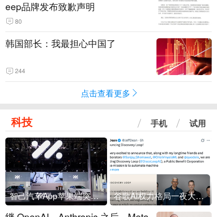
eep品牌发布致歉声明
80
韩国部长：我最担心中国了
244
点击查看更多
科技
手机
试用
智己汽车App苹果端突然“下架”
谷歌AI权力格局一夜大洗牌
继 OpenAI、Anthropic 之后，Meta