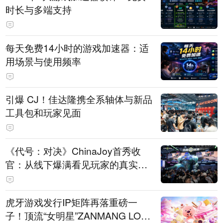
时长与多端支持
每天免费14小时的游戏加速器：适
用场景与使用频率
引爆 CJ！佳达隆携全系轴体与新品
工具包和玩家见面
《代号：对决》ChinaJoy首秀收
官：从线下爆满看见玩家的真实期
待
虎牙游戏发行IP矩阵再落重磅一
子！顶流“女明星”ZANMANG LOO