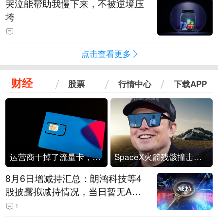
哭泣能帮助我慢下来，不被逆境压
垮
点击查看更多
财经
股票
行情中心
下载APP
运营商干掉了流量卡，他们真的玩不起了
SpaceX火箭残骸撞击月球
8月6日增减持汇总：朗鸿科技等4
股披露拟减持情况，当日暂无A股
公司披露拟增持情况（表）
1