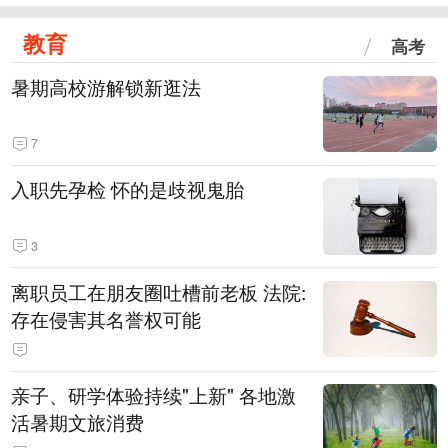
教育
高考
暑期高校游解锁新逛法
7
入职先孕检 怀的是歧视鬼胎
3
离职员工在朋友圈吐槽前老板 法院:
存在侵害其名誉权可能
亲子、研学体验持续"上新" 各地激
活暑期文旅消费