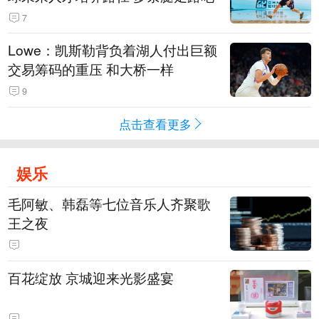
7
Lowe：凯斯勒背负着湖人付出巨额
交易筹码的重压 和大桥一样
9
点击查看更多
娱乐
毛阿敏、韩磊等七位音乐人齐聚歌
王之夜
百花绽放 京城迎来光影盛宴