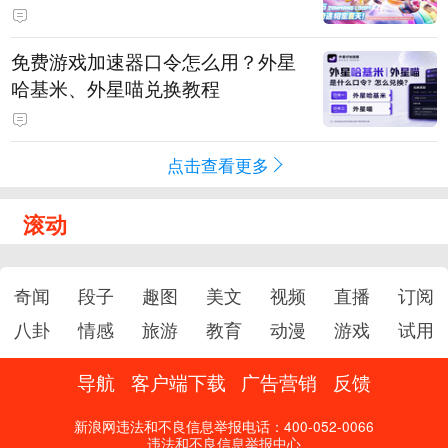
PY 正版3D消除手游《消消奇遇》
惊喜曝光
免费游戏加速器口令怎么用？外星
哈基米、外星喵兑换教程
点击查看更多
滚动
奇闻
段子
趣图
美文
视频
直播
订阅
八卦
情感
旅游
教育
动漫
游戏
试用
导航
客户端下载
广告营销
反馈
新浪网违法和不良信息举报电话：400-052-0066
违法和不良信息举报中心