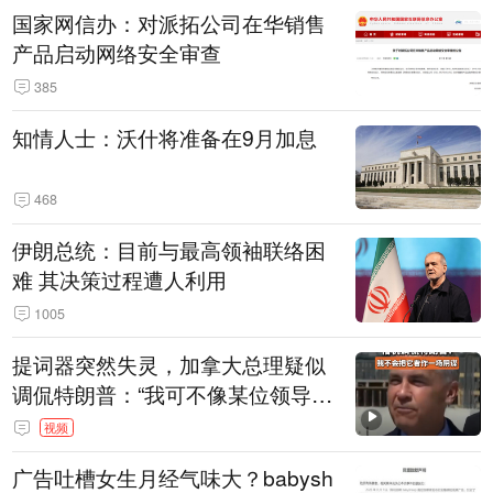
国家网信办：对派拓公司在华销售
产品启动网络安全审查
385
知情人士：沃什将准备在9月加息
468
伊朗总统：目前与最高领袖联络困
难 其决策过程遭人利用
1005
提词器突然失灵，加拿大总理疑似
调侃特朗普：“我可不像某位领导
人，把这当成一场阴谋”，全场哄笑
视频
广告吐槽女生月经气味大？babysh