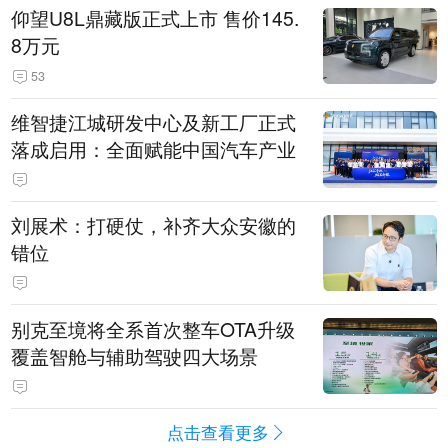
仰望U8L鼎藏版正式上市 售价145.
8万元
53
维智捷江城研发中心及新工厂正式
落成启用：全面赋能中国汽车产业
刘展术：打硬仗，补齐大众安徽的
错位
别克至境将全系首次整车OTA升级
覆盖智舱与辅助驾驶四大场景
点击查看更多