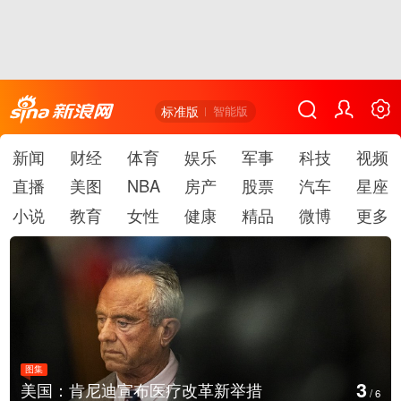
标准版
智能版
新闻
财经
体育
娱乐
军事
科技
视频
直播
美图
NBA
房产
股票
汽车
星座
小说
教育
女性
健康
精品
微博
更多
图集
4
新举措
云南普洱：乡村风光如画
/
6