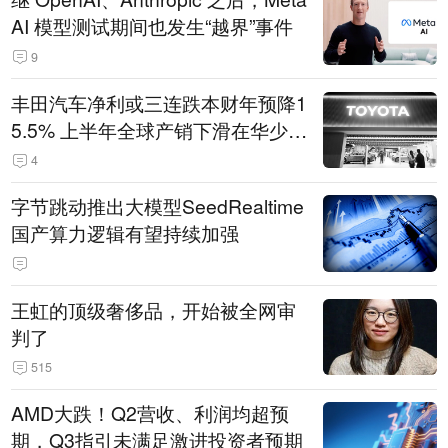
AI 模型测试期间也发生“越界”事件
9
丰田汽车净利或三连跌本财年预降1
5.5% 上半年全球产销下滑在华少卖
14.3万辆
4
字节跳动推出大模型SeedRealtime
国产算力逻辑有望持续加强
王虹的顶级奢侈品，开始被全网审
判了
515
AMD大跌！Q2营收、利润均超预
期，Q3指引未满足激进投资者预期