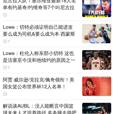
尼古拉大队！塞尔维亚最新18人名
单有约基奇/约维奇等7个叫尼古拉
Lowe：切特必须证明自己能进攻
要么成为司机&要么成为本·西蒙斯
7
Lowe：杜伦人称东部小切特 这也
是活塞至今没和他续约的原因之一
7
阿贾·威尔逊/克拉克/佩奇领衔！美
国女篮公布世界杯12人名单！
解说谈AUBL：没人能断言中国篮
球未来人才培养路径 多条腿走路吧