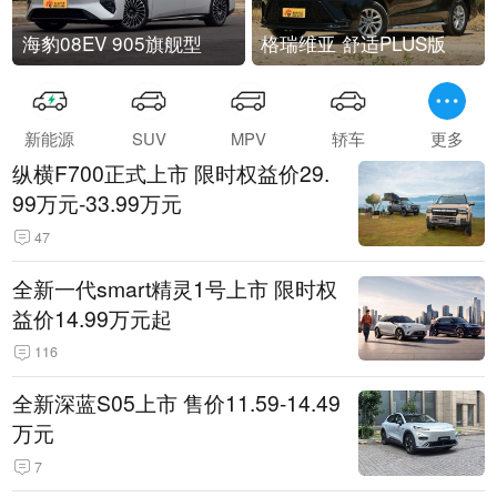
海豹08EV 905旗舰型
格瑞维亚 舒适PLUS版
新能源
SUV
MPV
轿车
更多
纵横F700正式上市 限时权益价29.
99万元-33.99万元
47
全新一代smart精灵1号上市 限时权
益价14.99万元起
116
全新深蓝S05上市 售价11.59-14.49
万元
7