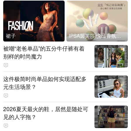
裙子
IPSA茵芙莎 悦己香氛凝露上市
被嘲“老爸单品”的五分牛仔裤有着
别样的时尚魔力
这件极简时尚单品如何实现适配多
元生活场景？
2026夏天最火的鞋，居然是随处可
见的人字拖？