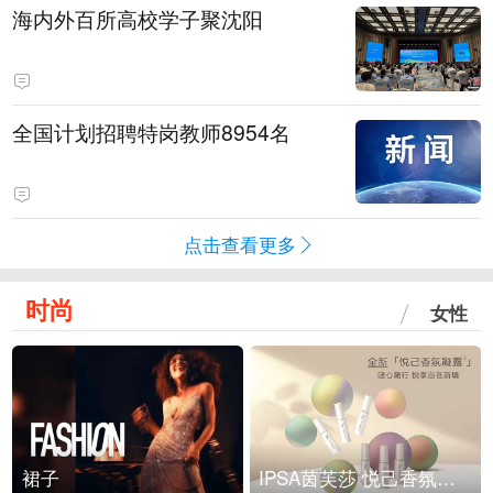
海内外百所高校学子聚沈阳
全国计划招聘特岗教师8954名
点击查看更多
时尚
女性
裙子
IPSA茵芙莎 悦己香氛凝露上市