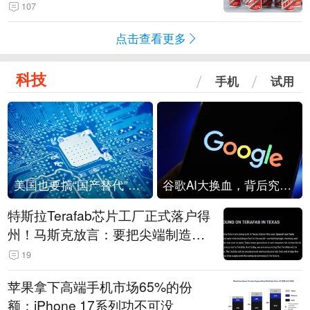
107
点击查看更多
科技
手机
试用
美国也要搞“国产替代”？先算清三笔账
谷歌AI大换血，背后究竟发生了什么？
特斯拉Terafab芯片工厂正式落户得
州！马斯克放言：要把尖端制造带
回美国
19
苹果拿下高端手机市场65%的份
额：iPhone 17系列功不可没