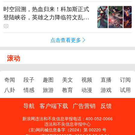
时空回溯，热血归来！科加斯正式
登陆峡谷，英雄之力降临符文乱
斗！
点击查看更多
滚动
奇闻
段子
趣图
美文
视频
直播
订阅
八卦
情感
旅游
教育
动漫
游戏
试用
导航
客户端下载
广告营销
反馈
新浪网违法和不良信息举报电话：400-052-0066
违法和不良信息举报中心
(京)网药械信息备字（2024）第 00220 号