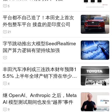
5
平台都不自己造了！本田史上首次
外包整车平台 接盘的是印度公司
21
字节跳动推出大模型SeedRealtime
国产算力逻辑有望持续加强
丰田汽车净利或三连跌本财年预降1
5.5% 上半年全球产销下滑在华少卖
14.3万辆
4
继 OpenAI、Anthropic 之后，Meta
AI 模型测试期间也发生“越界”事件
9