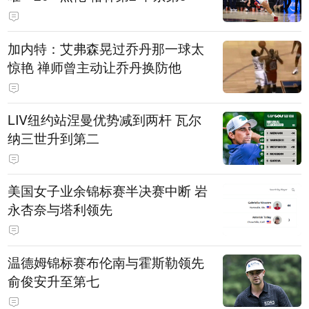
加内特：艾弗森晃过乔丹那一球太
惊艳 禅师曾主动让乔丹换防他
LIV纽约站涅曼优势减到两杆 瓦尔
纳三世升到第二
美国女子业余锦标赛半决赛中断 岩
永杏奈与塔利领先
温德姆锦标赛布伦南与霍斯勒领先
俞俊安升至第七