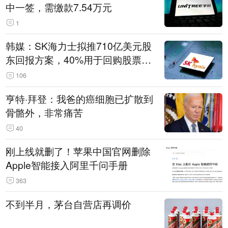
中一签，需缴款7.54万元
1
韩媒：SK海力士拟推710亿美元股
东回报方案，40%用于回购股票，
相当于美股发行规模
106
亨特·拜登：我爸的癌细胞已扩散到
骨骼外，非常痛苦
40
刚上线就删了！苹果中国官网删除
Apple智能接入阿里千问手册
363
不到半月，茅台自营店再调价