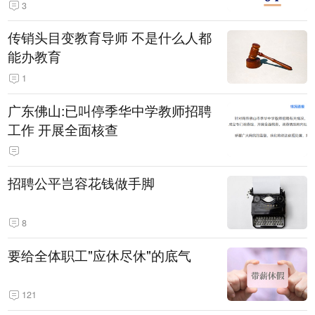
3
传销头目变教育导师 不是什么人都
能办教育
1
广东佛山:已叫停季华中学教师招聘
工作 开展全面核查
招聘公平岂容花钱做手脚
8
要给全体职工"应休尽休"的底气
121