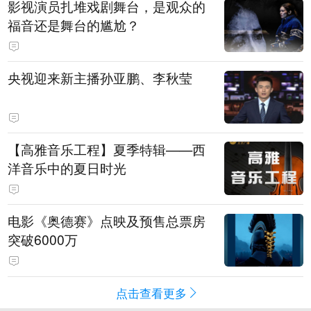
影视演员扎堆戏剧舞台，是观众的
福音还是舞台的尴尬？
央视迎来新主播孙亚鹏、李秋莹
【高雅音乐工程】夏季特辑——西
洋音乐中的夏日时光
电影《奥德赛》点映及预售总票房
突破6000万
点击查看更多