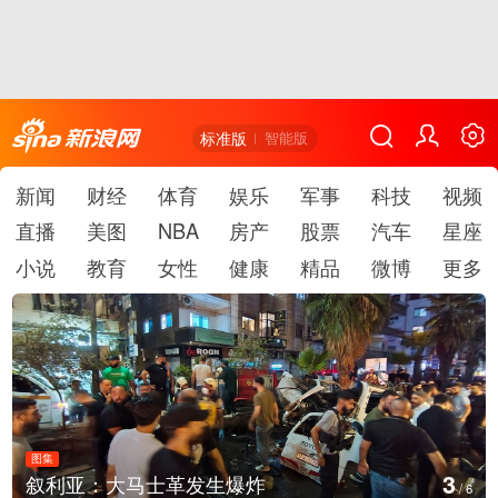
标准版
智能版
新闻
财经
体育
娱乐
军事
科技
视频
直播
美图
NBA
房产
股票
汽车
星座
小说
教育
女性
健康
精品
微博
更多
图集
4
叙利亚：大马士革发生爆炸
/
6