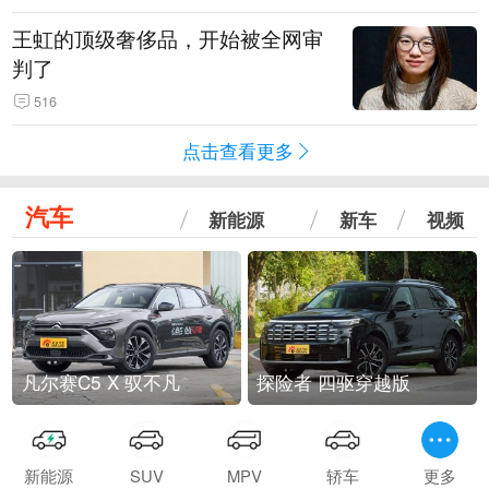
王虹的顶级奢侈品，开始被全网审
判了
516
点击查看更多
汽车
新能源
新车
视频
凡尔赛C5 X 驭不凡
探险者 四驱穿越版
新能源
SUV
MPV
轿车
更多