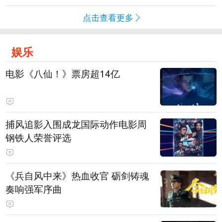
点击查看更多
娱乐
电影《八仙！》票房超14亿
捕风追影入围成龙国际动作电影周
钢铁人荣誉评选
《兵自风中来》热血收官 砺剑铸魂
奏响强军序曲