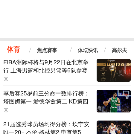
体育
焦点赛事
体坛快讯
高尔夫
FIBA洲际杯将与9月22日在北京举
行 上海男篮和北控男篮等6队参赛
季后赛25岁前三分命中数排行榜：
塔图姆第一 爱德华兹第二 KD第四
21届选秀球员场均得分榜：坎宁安
唯一20+ 杰伦·格林第2 申京第5