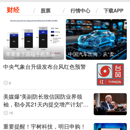
财经
股票
行情中心
下载APP
苹果拿下高端手机市场65%的份额：iPhone 17系列功不可没
中国汽车出海：从“卖出去”到“走进去”
中央气象台升级发布台风红色预警
6
美媒爆“美副防长致信国防业界领
袖，勒令其21天内提交增产计划”，
五角大楼回应
16
重要提醒！宇树科技，明日申购！