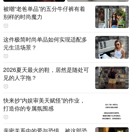
被嘲“老爸单品”的五分牛仔裤有着
别样的时尚魔力
这件极简时尚单品如何实现适配多
元生活场景？
2026夏天最火的鞋，居然是随处可
见的人字拖？
快来抄“内娱审美天赋怪”的作业，
打造你的专属氛围感
亲密关系中的爱与恐惧，被这部恐