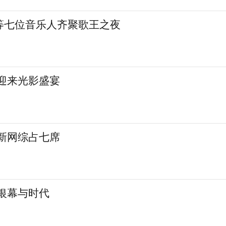
等七位音乐人齐聚歌王之夜
城迎来光影盛宴
 新网综占七席
银幕与时代