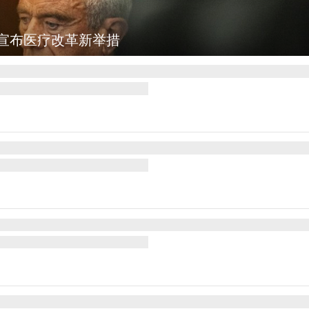
洱：乡村风光如画