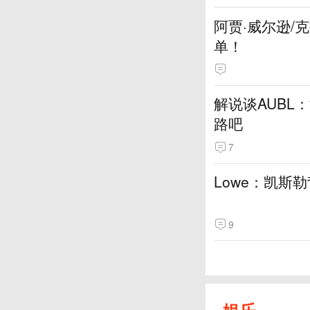
阿贾·威尔逊/
单！
解说谈AUBL
路吧
7
Lowe：凯斯
9