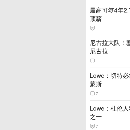
最高可签4年2
顶薪
尼古拉大队！塞
尼古拉
Lowe：切特
蒙斯
7
Lowe：杜伦
之一
7