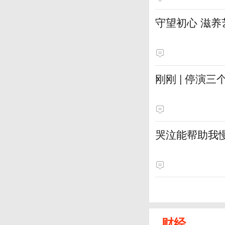
守望初心 滋养
刚刚 | 停演
哭泣能帮助我
财经