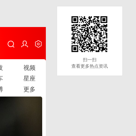
扫一扫
扫一扫
查看更多热点资讯
查看更多热点资讯
技
视频
车
星座
博
更多