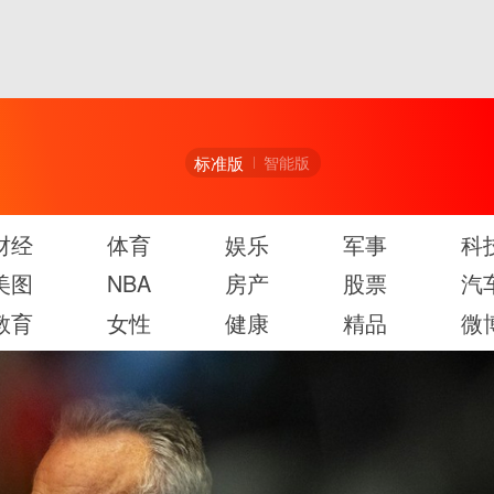
标准版
智能版
财经
体育
娱乐
军事
科
美图
NBA
房产
股票
汽
教育
女性
健康
精品
微