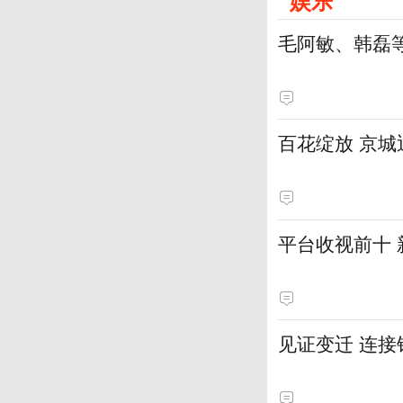
娱乐
毛阿敏、韩磊
百花绽放 京
平台收视前十
见证变迁 连接