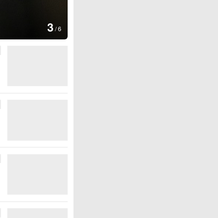
图集
4
安徽长丰：葡萄丰收采摘忙
/
6