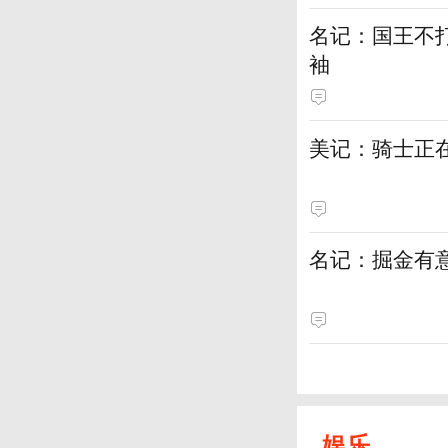
名记：国王不
袖
美记：骑士正
名记：掘金有
娱乐