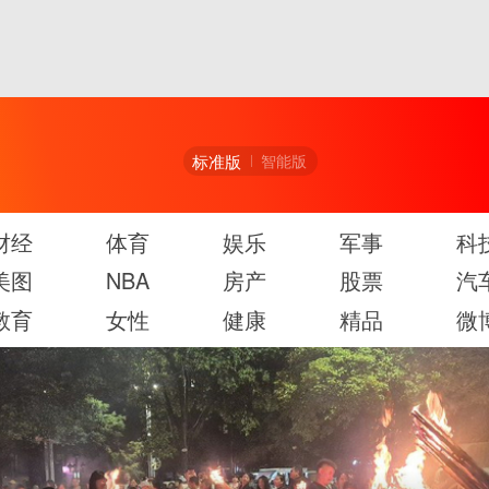
标准版
智能版
财经
体育
娱乐
军事
科
美图
NBA
房产
股票
汽
教育
女性
健康
精品
微