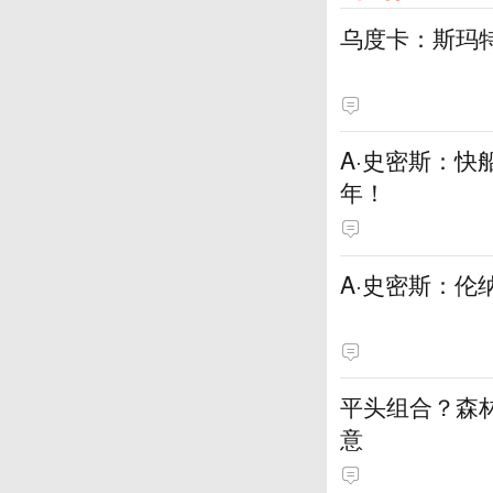
乌度卡：斯玛
A·史密斯：快
年！
A·史密斯：伦
平头组合？森
意