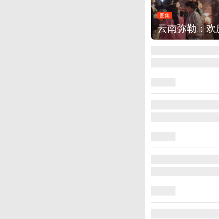
图集
云南弥勒：欢