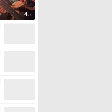
图集
4
江西铅山：千灯点亮葛仙村
/
6