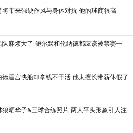
特将带来强硬作风与身体对抗 他的球商很高
船队麻烦大了 鲍尔默和伦纳德都应该被禁赛一
纳德逼宫快船却拿钱不干活 他太擅长带薪休假了
林狼晒华子&三球合练照片 两人平头形象引人注