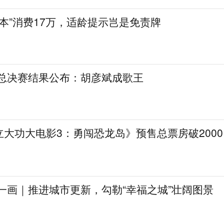
陪本”消费17万，适龄提示岂是免责牌
》总决赛结果公布：胡彦斌成歌王
大功大电影3：勇闯恐龙岛》预售总票房破2000
一画｜推进城市更新，勾勒“幸福之城”壮阔图景