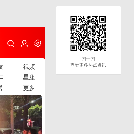
扫一扫
扫一扫
查看更多热点资讯
查看更多热点资讯
技
视频
车
星座
博
更多