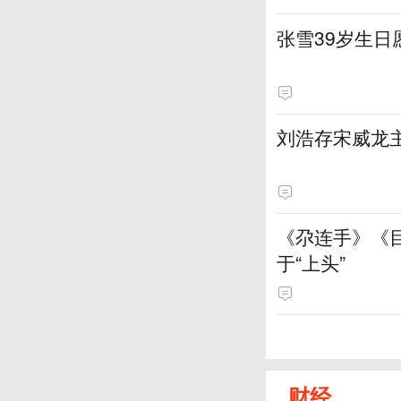
张雪39岁生
刘浩存宋威龙
《尕连手》《
于“上头”
财经