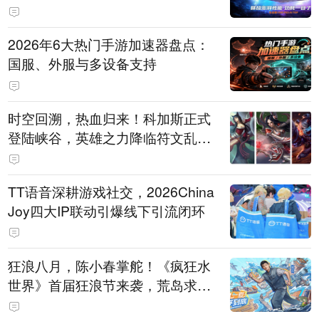
打造旗舰供电方案
2026年6大热门手游加速器盘点：
国服、外服与多设备支持
时空回溯，热血归来！科加斯正式
登陆峡谷，英雄之力降临符文乱
斗！
TT语音深耕游戏社交，2026China
Joy四大IP联动引爆线下引流闭环
狂浪八月，陈小春掌舵！《疯狂水
世界》首届狂浪节来袭，荒岛求生
直播即将开启