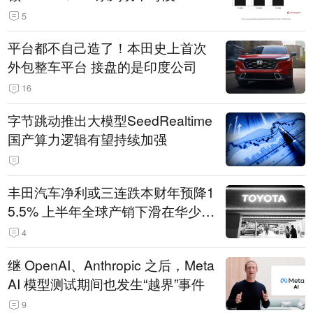
5
平台都不自己造了！本田史上首次
外包整车平台 接盘的是印度公司
16
字节跳动推出大模型SeedRealtime
国产算力逻辑有望持续加强
丰田汽车净利或三连跌本财年预降1
5.5% 上半年全球产销下滑在华少卖
14.3万辆
4
继 OpenAI、Anthropic 之后，Meta
AI 模型测试期间也发生“越界”事件
9