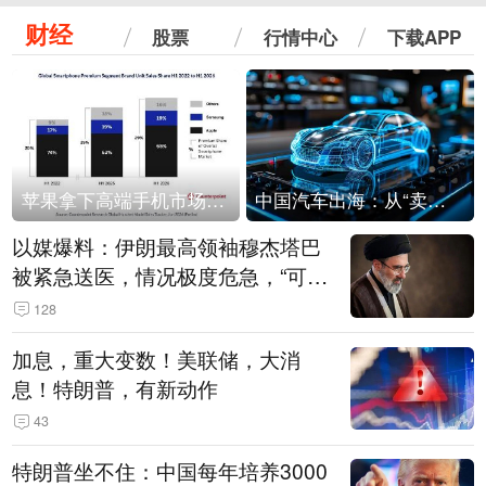
财经
股票
行情中心
下载APP
苹果拿下高端手机市场65%的份额：iPhone 17系列功不可没
中国汽车出海：从“卖出去”到“走进去”
以媒爆料：伊朗最高领袖穆杰塔巴
被紧急送医，情况极度危急，“可能
随时会死去”
128
加息，重大变数！美联储，大消
息！特朗普，有新动作
43
特朗普坐不住：中国每年培养3000