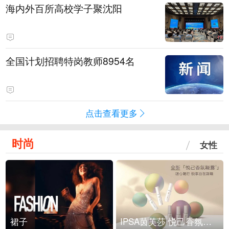
海内外百所高校学子聚沈阳
全国计划招聘特岗教师8954名
点击查看更多
时尚
女性
裙子
IPSA茵芙莎 悦己香氛凝露上市