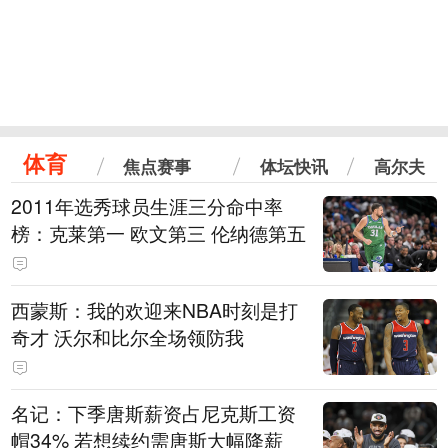
体育
焦点赛事
体坛快讯
高尔夫
2011年选秀球员生涯三分命中率
榜：克莱第一 欧文第三 伦纳德第五
西蒙斯：我的欢迎来NBA时刻是打
奇才 沃尔和比尔全场领防我
名记：下季唐斯薪资占尼克斯工资
帽34% 若想续约需唐斯大幅降薪