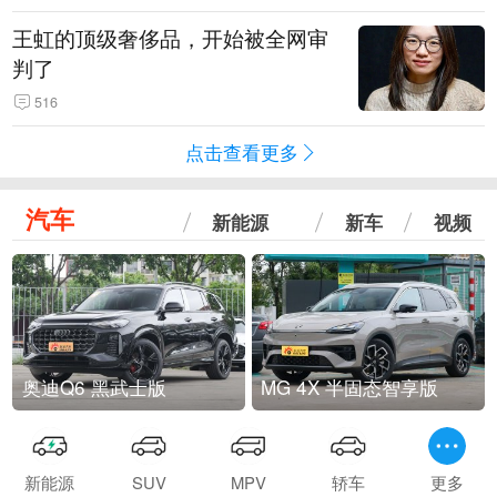
王虹的顶级奢侈品，开始被全网审
判了
516
点击查看更多
汽车
新能源
新车
视频
奥迪Q6 黑武士版
MG 4X 半固态智享版
新能源
SUV
MPV
轿车
更多