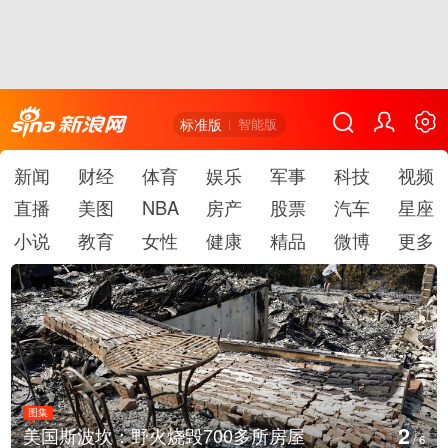
标准版
智能版
新闻
财经
体育
娱乐
军事
科技
视频
直播
美图
NBA
房产
股票
汽车
星座
小说
教育
女性
健康
精品
微博
更多
图集
3
房屋
叙利亚：大马士革发生爆炸
/
6