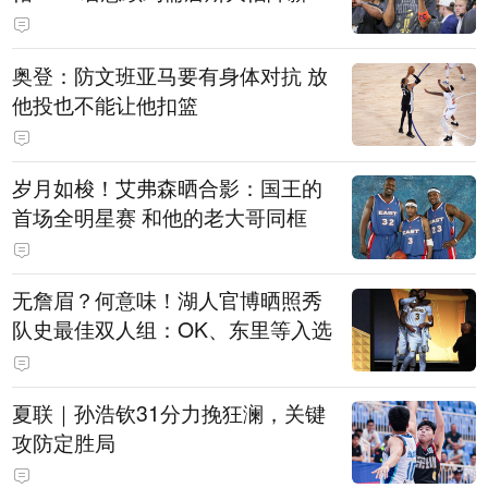
奥登：防文班亚马要有身体对抗 放
他投也不能让他扣篮
岁月如梭！艾弗森晒合影：国王的
首场全明星赛 和他的老大哥同框
无詹眉？何意味！湖人官博晒照秀
队史最佳双人组：OK、东里等入选
夏联｜孙浩钦31分力挽狂澜，关键
攻防定胜局