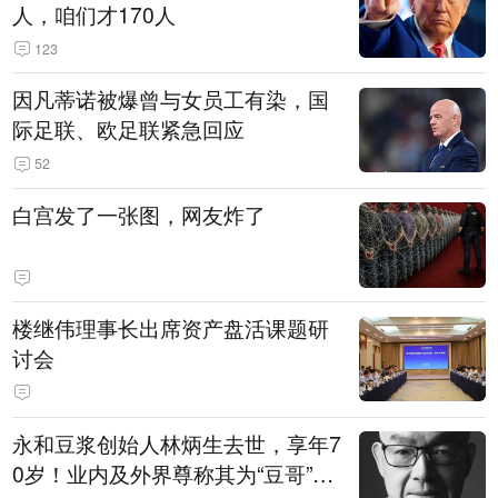
人，咱们才170人
123
因凡蒂诺被爆曾与女员工有染，国
际足联、欧足联紧急回应
52
白宫发了一张图，网友炸了
楼继伟理事长出席资产盘活课题研
讨会
永和豆浆创始人林炳生去世，享年7
0岁！业内及外界尊称其为“豆哥”，