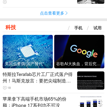
评价其“活出自己的精彩，是照亮别
人的灯塔”
点击查看更多
科技
手机
试用
美国也要搞“国产替代”？先算清三笔账
谷歌AI大换血，背后究竟发生了什么？
特斯拉Terafab芯片工厂正式落户得
州！马斯克放言：要把尖端制造带
回美国
18
苹果拿下高端手机市场65%的份
额：iPhone 17系列功不可没