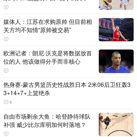
媒体人：江苏在求购原帅 但目前相
关方均不知情“原帅被交易”
欧洲记者：朗尼·沃克是将数据放首
位的人 他该做得分手而非核心
热身赛-蒙古男篮历史性战胜日本 2米06后卫狂轰3
3+14+7+上篮绝杀
9
自由市场剩余大鱼：哈登静待球队
补强 威少比尔库明加何时落地？