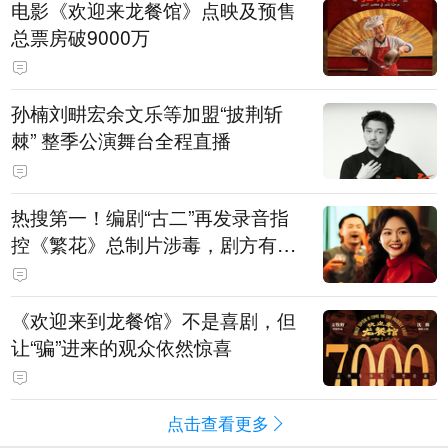
电影《欢迎来龙餐馆》点映及预售
总票房破9000万
孙楠刘畊宏余文乐等加盟“披荆斩
棘” 整季公演舞台全程直播
热搜第一！编剧“古二”再发录音指
控《繁花》总制片涉毒，剧方有税
务问题，录音中王家卫称“一点够
了，要不然又要出事”
《欢迎来到龙餐馆》不是喜剧，但
让“骗”进来的观众依然惊喜
点击查看更多