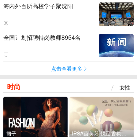
海内外百所高校学子聚沈阳
全国计划招聘特岗教师8954名
点击查看更多
时尚
女性
裙子
IPSA茵芙莎 悦己香氛凝露上市