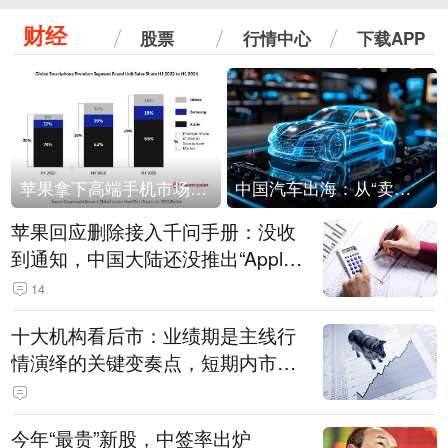
财经
股票
行情中心
下载APP
苹果拿下高端手机市场65%的份额：iPhone 17系列功不可没
中国汽车出海：从“卖出去”到“走进去”
苹果回应删除接入千问手册：没收
到通知，中国大陆还没推出“Apple
智能使用千问”功能
14
十大机构看后市：业绩期是主线行
情演绎的关键变奏点，短期内市场
或继续反弹，关注三条业绩主线
今年“最贵”新股，中签率出炉