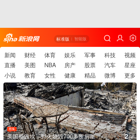
标准版
智能版
新闻
财经
体育
娱乐
军事
科技
视频
直播
美图
NBA
房产
股票
汽车
星座
小说
教育
女性
健康
精品
微博
更多
图集
2
美国斯波坎：野火烧毁700多所房屋
/
6