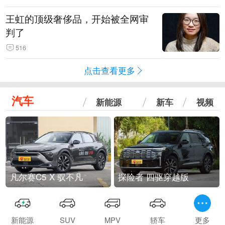
王虹的顶级奢侈品，开始被全网审
判了
516
点击查看更多
汽车
新能源
新车
视频
凡尔赛C5 X 驭不凡
探险者 四驱穿越版
新能源
SUV
MPV
轿车
更多