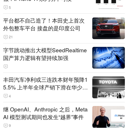
5
平台都不自己造了！本田史上首次
外包整车平台 接盘的是印度公司
21
字节跳动推出大模型SeedRealtime
国产算力逻辑有望持续加强
丰田汽车净利或三连跌本财年预降1
5.5% 上半年全球产销下滑在华少卖
14.3万辆
4
继 OpenAI、Anthropic 之后，Meta
AI 模型测试期间也发生“越界”事件
9