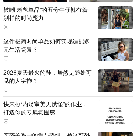
被嘲“老爸单品”的五分牛仔裤有着
别样的时尚魔力
这件极简时尚单品如何实现适配多
元生活场景？
2026夏天最火的鞋，居然是随处可
见的人字拖？
快来抄“内娱审美天赋怪”的作业，
打造你的专属氛围感
亲密关系中的爱与恐惧，被这部恐