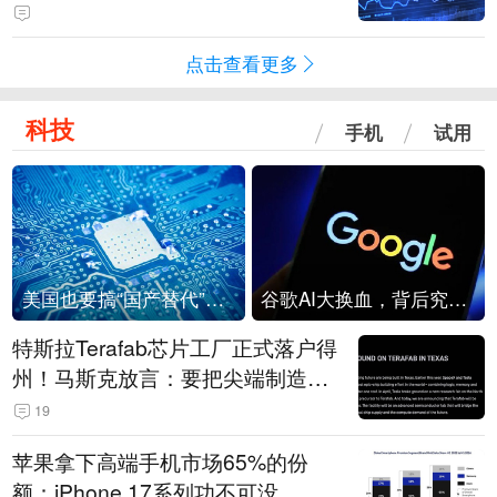
点击查看更多
科技
手机
试用
美国也要搞“国产替代”？先算清三笔账
谷歌AI大换血，背后究竟发生了什么？
特斯拉Terafab芯片工厂正式落户得
州！马斯克放言：要把尖端制造带
回美国
19
苹果拿下高端手机市场65%的份
额：iPhone 17系列功不可没