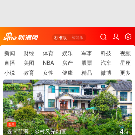
标准版
智能版
新闻
财经
体育
娱乐
军事
科技
视频
直播
美图
NBA
房产
股票
汽车
星座
小说
教育
女性
健康
精品
微博
更多
图集
5
安徽长丰：葡萄丰收采摘忙
/
6