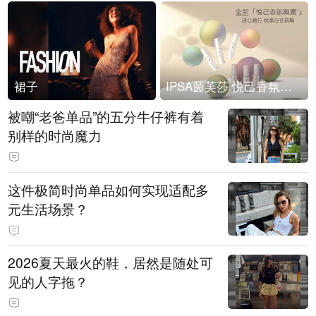
裙子
IPSA茵芙莎 悦己香氛凝露上市
被嘲“老爸单品”的五分牛仔裤有着
别样的时尚魔力
这件极简时尚单品如何实现适配多
元生活场景？
2026夏天最火的鞋，居然是随处可
见的人字拖？