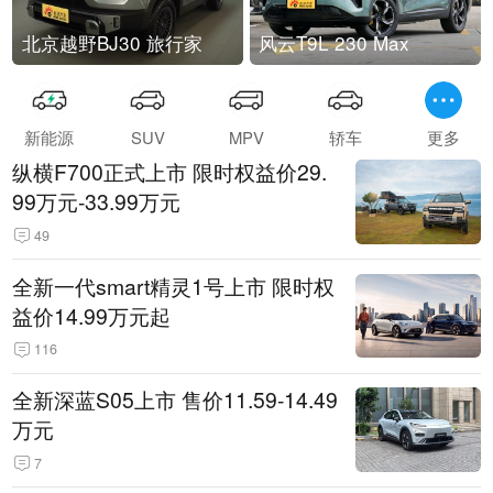
北京越野BJ30 旅行家
风云T9L 230 Max
新能源
SUV
MPV
轿车
更多
纵横F700正式上市 限时权益价29.
99万元-33.99万元
49
全新一代smart精灵1号上市 限时权
益价14.99万元起
116
全新深蓝S05上市 售价11.59-14.49
万元
7