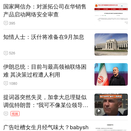
国家网信办：对派拓公司在华销售
产品启动网络安全审查
395
知情人士：沃什将准备在9月加息
526
伊朗总统：目前与最高领袖联络困
难 其决策过程遭人利用
1080
提词器突然失灵，加拿大总理疑似
调侃特朗普：“我可不像某位领导
人，把这当成一场阴谋”，全场哄笑
视频
广告吐槽女生月经气味大？babysh