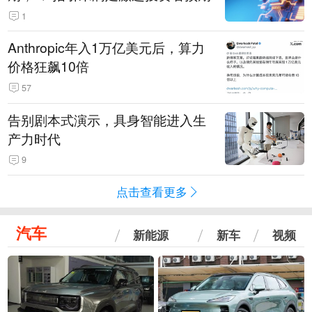
1
Anthropic年入1万亿美元后，算力
价格狂飙10倍
57
告别剧本式演示，具身智能进入生
产力时代
9
点击查看更多
汽车
新能源
新车
视频