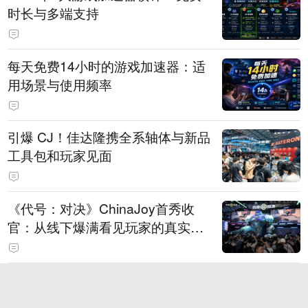
时长与多端支持
每天免费14小时的游戏加速器：适
用场景与使用频率
引爆 CJ！佳达隆携全系轴体与新品
工具包和玩家见面
《代号：对决》ChinaJoy首秀收
官：从线下爆满看见玩家的真实期
待
虎牙游戏发行IP矩阵再落重磅一
子！顶流“女明星”ZANMANG LOO