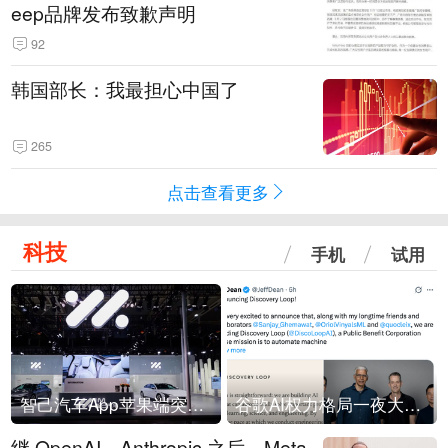
eep品牌发布致歉声明
92
韩国部长：我最担心中国了
265
点击查看更多
科技
手机
试用
智己汽车App苹果端突然“下架”
谷歌AI权力格局一夜大洗牌
继 OpenAI、Anthropic 之后，Meta