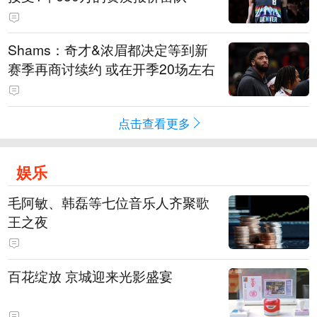
Shams：奇才&浓眉都决定等到新
赛季再商讨续约 或在开季20场左右
点击查看更多
娱乐
毛阿敏、韩磊等七位音乐人齐聚歌
王之夜
百花绽放 京城迎来光影盛宴