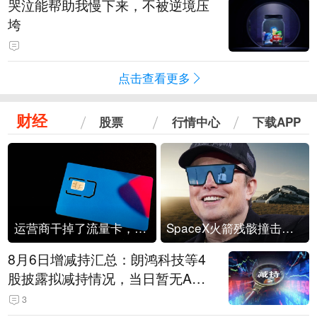
哭泣能帮助我慢下来，不被逆境压
垮
点击查看更多
财经
股票
行情中心
下载APP
运营商干掉了流量卡，他们真的玩不起了
SpaceX火箭残骸撞击月球
8月6日增减持汇总：朗鸿科技等4
股披露拟减持情况，当日暂无A股
公司披露拟增持情况（表）
3