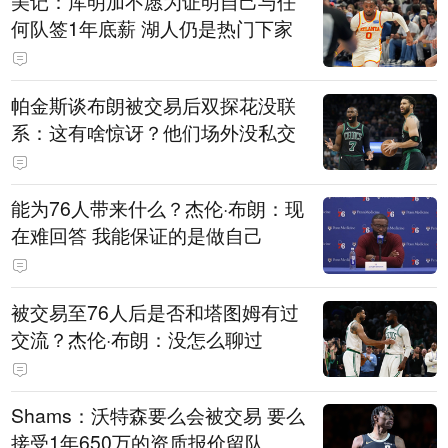
美记：库明加不愿为证明自己与任
何队签1年底薪 湖人仍是热门下家
帕金斯谈布朗被交易后双探花没联
系：这有啥惊讶？他们场外没私交
能为76人带来什么？杰伦·布朗：现
在难回答 我能保证的是做自己
被交易至76人后是否和塔图姆有过
交流？杰伦·布朗：没怎么聊过
Shams：沃特森要么会被交易 要么
接受1年650万的资质报价留队