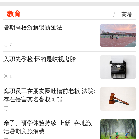
教育
高考
暑期高校游解锁新逛法
7
入职先孕检 怀的是歧视鬼胎
3
离职员工在朋友圈吐槽前老板 法院:
存在侵害其名誉权可能
亲子、研学体验持续"上新" 各地激
活暑期文旅消费