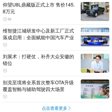
仰望U8L鼎藏版正式上市 售价145.
8万元
53
维智捷江城研发中心及新工厂正式
落成启用：全面赋能中国汽车产业
刘展术：打硬仗，补齐大众安徽的
错位
别克至境将全系首次整车OTA升级
覆盖智舱与辅助驾驶四大场景
点击查看更多