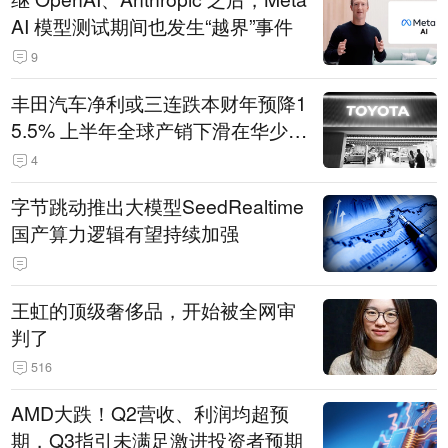
AI 模型测试期间也发生“越界”事件
9
丰田汽车净利或三连跌本财年预降1
5.5% 上半年全球产销下滑在华少卖
14.3万辆
4
字节跳动推出大模型SeedRealtime
国产算力逻辑有望持续加强
王虹的顶级奢侈品，开始被全网审
判了
516
AMD大跌！Q2营收、利润均超预
期，Q3指引未满足激进投资者预期