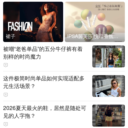
裙子
IPSA茵芙莎 悦己香氛凝露上市
被嘲“老爸单品”的五分牛仔裤有着
别样的时尚魔力
这件极简时尚单品如何实现适配多
元生活场景？
2026夏天最火的鞋，居然是随处可
见的人字拖？