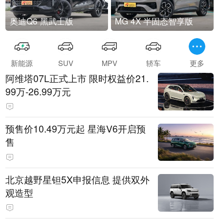
奥迪Q6 黑武士版
MG 4X 半固态智享版
新能源
SUV
MPV
轿车
更多
阿维塔07L正式上市 限时权益价21.
99万-26.99万元
预售价10.49万元起 星海V6开启预
售
北京越野星钽5X申报信息 提供双外
观造型