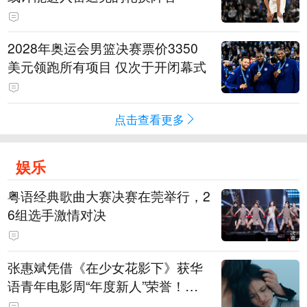
2028年奥运会男篮决赛票价3350
美元领跑所有项目 仅次于开闭幕式
点击查看更多
娱乐
粤语经典歌曲大赛决赛在莞举行，2
6组选手激情对决
张惠斌凭借《在少女花影下》获华
语青年电影周“年度新人”荣誉！该
电影全程在广州取景，采用粤语对