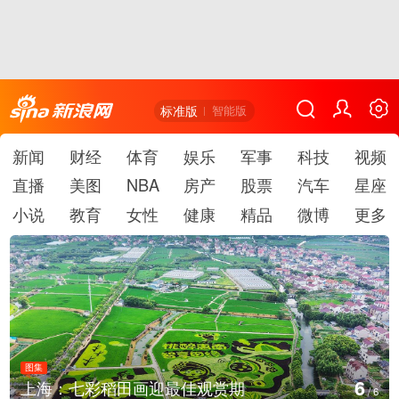
标准版
智能版
新闻
财经
体育
娱乐
军事
科技
视频
直播
美图
NBA
房产
股票
汽车
星座
小说
教育
女性
健康
精品
微博
更多
图集
6
上海：七彩稻田画迎最佳观赏期
/
6