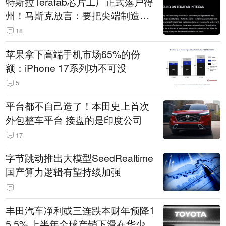
特斯拉Terafab芯片工厂正式落户得
州！马斯克放言：要把尖端制造带
回美国
18
苹果拿下高端手机市场65%的份
额：iPhone 17系列功不可没
5
平台都不自己造了！本田史上首次
外包整车平台 接盘的是印度公司
17
字节跳动推出大模型SeedRealtime
国产算力逻辑有望持续加强
丰田汽车净利或三连跌本财年预降1
5.5% 上半年全球产销下滑在华少卖