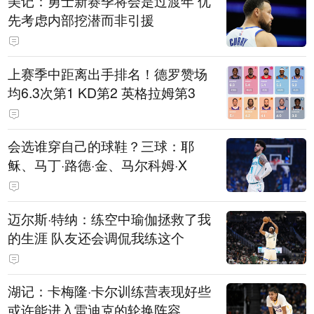
美记：勇士新赛季将会是过渡年 优
先考虑内部挖潜而非引援
上赛季中距离出手排名！德罗赞场
均6.3次第1 KD第2 英格拉姆第3
会选谁穿自己的球鞋？三球：耶
稣、马丁·路德·金、马尔科姆·X
迈尔斯·特纳：练空中瑜伽拯救了我
的生涯 队友还会调侃我练这个
湖记：卡梅隆·卡尔训练营表现好些
或许能进入雷迪克的轮换阵容