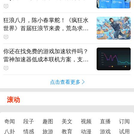
狂浪八月，陈小春掌舵！《疯狂水
世界》首届狂浪节来袭，荒岛求生
直播即将开启
你还在找免费的游戏加速软件吗？
雷神加速器低成本联机方案，支持
免费试用
点击查看更多
滚动
奇闻
段子
趣图
美文
视频
直播
订阅
八卦
情感
旅游
教育
动漫
游戏
试用