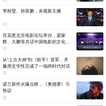
白，主演均为广州本土演员
李秋莹、孙亚鹏，央视新主播
百花奖北京电影论坛举办，梁家
辉、大鹏等共话中国电影的文化建
构
从“上古大神”到《歌手》亚军，齐
豫用文学性完成了一场跨时代对话
诺兰新作火爆点映，《奥德赛》引
热议