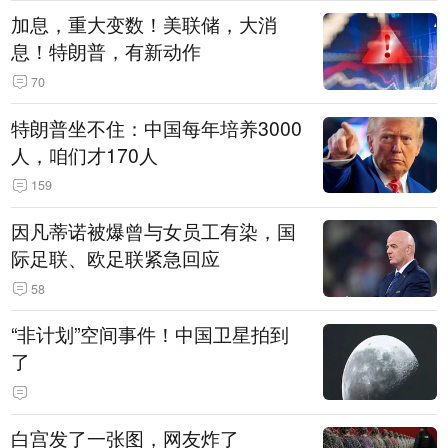
加息，重大变数！美联储，大消
息！特朗普，有新动作
70
特朗普坐不住：中国每年培养3000
人，咱们才170人
159
因凡蒂诺被爆曾与女员工有染，国
际足联、欧足联紧急回应
58
“非计划”空间事件！中国卫星拍到
了
白宫发了一张图，网友炸了