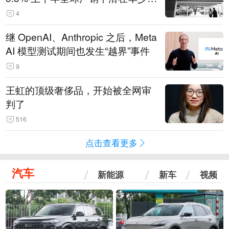
14.3万辆
4
继 OpenAI、Anthropic 之后，Meta
AI 模型测试期间也发生“越界”事件
9
王虹的顶级奢侈品，开始被全网审
判了
516
点击查看更多
汽车
新能源
新车
视频