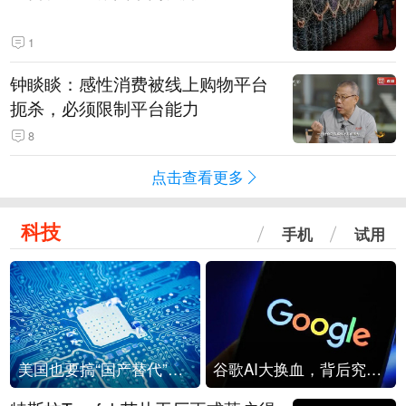
1
钟睒睒：感性消费被线上购物平台
扼杀，必须限制平台能力
8
点击查看更多
科技
手机
试用
美国也要搞“国产替代”？先算清三笔账
谷歌AI大换血，背后究竟发生了什么？