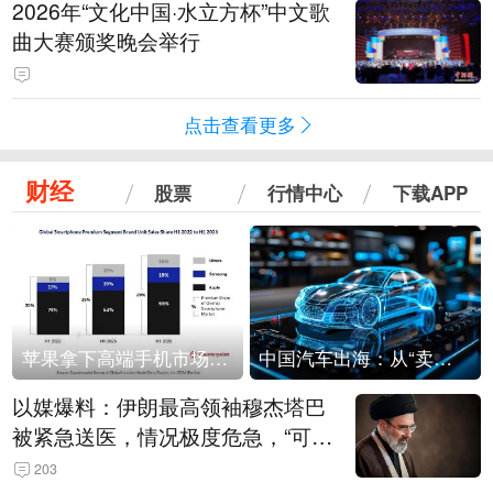
2026年“文化中国·水立方杯”中文歌
曲大赛颁奖晚会举行
点击查看更多
财经
股票
行情中心
下载APP
苹果拿下高端手机市场65%的份额：iPhone 17系列功不可没
中国汽车出海：从“卖出去”到“走进去”
以媒爆料：伊朗最高领袖穆杰塔巴
被紧急送医，情况极度危急，“可能
随时会死去”
203