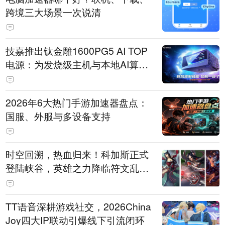
跨境三大场景一次说清
技嘉推出钛金雕1600PG5 AI TOP
电源：为发烧级主机与本地AI算力
打造旗舰供电方案
2026年6大热门手游加速器盘点：
国服、外服与多设备支持
时空回溯，热血归来！科加斯正式
登陆峡谷，英雄之力降临符文乱
斗！
TT语音深耕游戏社交，2026China
Joy四大IP联动引爆线下引流闭环