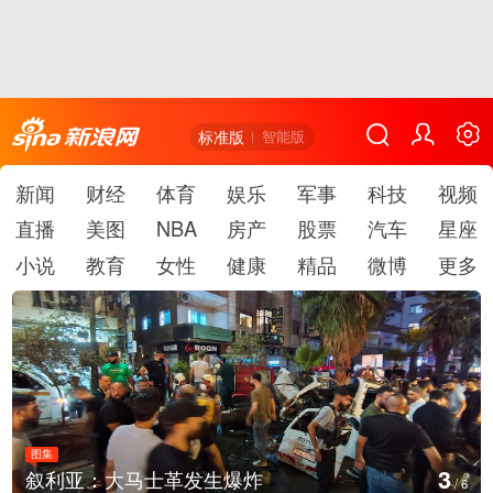
标准版
智能版
新闻
财经
体育
娱乐
军事
科技
视频
直播
美图
NBA
房产
股票
汽车
星座
小说
教育
女性
健康
精品
微博
更多
图集
3
叙利亚：大马士革发生爆炸
/
6