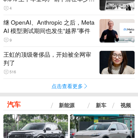
14.3万辆
4
继 OpenAI、Anthropic 之后，Meta
AI 模型测试期间也发生“越界”事件
9
王虹的顶级奢侈品，开始被全网审
判了
516
点击查看更多
汽车
新能源
新车
视频