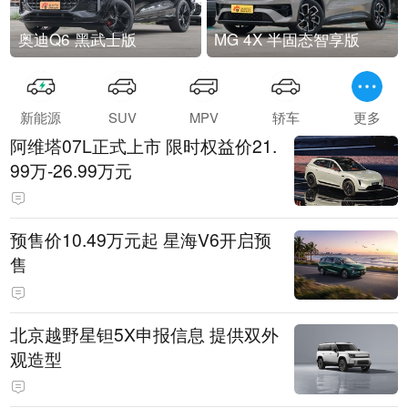
奥迪Q6 黑武士版
MG 4X 半固态智享版
新能源
SUV
MPV
轿车
更多
阿维塔07L正式上市 限时权益价21.
99万-26.99万元
预售价10.49万元起 星海V6开启预
售
北京越野星钽5X申报信息 提供双外
观造型