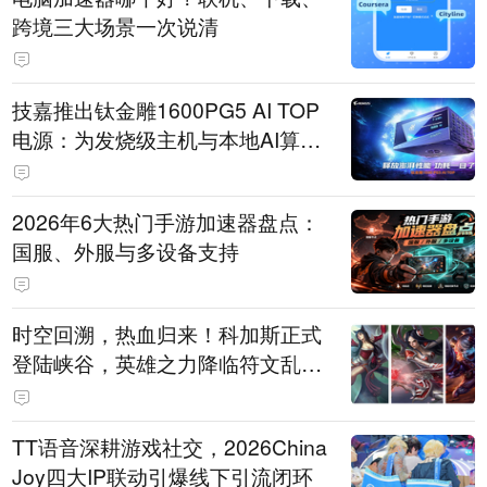
跨境三大场景一次说清
技嘉推出钛金雕1600PG5 AI TOP
电源：为发烧级主机与本地AI算力
打造旗舰供电方案
2026年6大热门手游加速器盘点：
国服、外服与多设备支持
时空回溯，热血归来！科加斯正式
登陆峡谷，英雄之力降临符文乱
斗！
TT语音深耕游戏社交，2026China
Joy四大IP联动引爆线下引流闭环