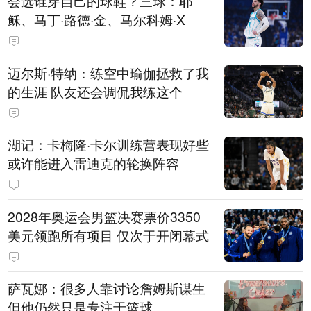
会选谁穿自己的球鞋？三球：耶
稣、马丁·路德·金、马尔科姆·X
迈尔斯·特纳：练空中瑜伽拯救了我
的生涯 队友还会调侃我练这个
湖记：卡梅隆·卡尔训练营表现好些
或许能进入雷迪克的轮换阵容
2028年奥运会男篮决赛票价3350
美元领跑所有项目 仅次于开闭幕式
萨瓦娜：很多人靠讨论詹姆斯谋生
但他仍然只是专注于篮球