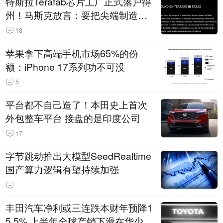
特斯拉Terafab芯片工厂正式落户得
州！马斯克放言：要把尖端制造带
回美国
18
苹果拿下高端手机市场65%的份
额：iPhone 17系列功不可没
5
平台都不自己造了！本田史上首次
外包整车平台 接盘的是印度公司
17
字节跳动推出大模型SeedRealtime
国产算力逻辑有望持续加强
丰田汽车净利或三连跌本财年预降1
5.5% 上半年全球产销下滑在华少卖