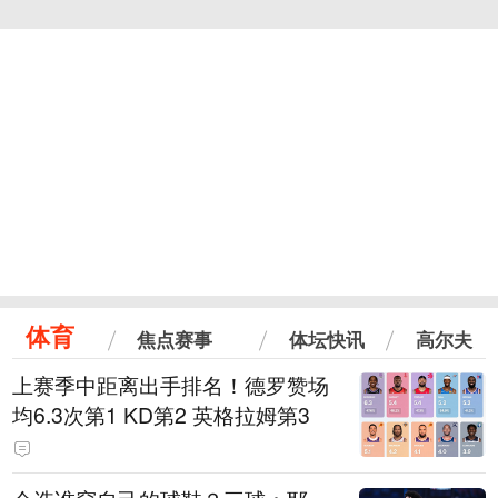
体育
焦点赛事
体坛快讯
高尔夫
上赛季中距离出手排名！德罗赞场
均6.3次第1 KD第2 英格拉姆第3