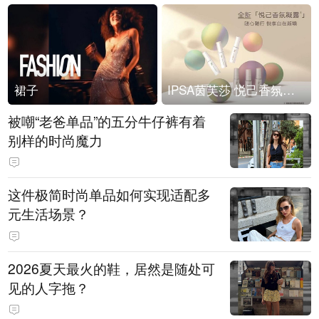
裙子
IPSA茵芙莎 悦己香氛凝露上市
被嘲“老爸单品”的五分牛仔裤有着
别样的时尚魔力
这件极简时尚单品如何实现适配多
元生活场景？
2026夏天最火的鞋，居然是随处可
见的人字拖？