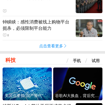
钟睒睒：感性消费被线上购物平台
扼杀，必须限制平台能力
8
点击查看更多
科技
手机
试用
美国也要搞“国产替代”？先算清三笔账
谷歌AI大换血，背后究竟发生了什么？