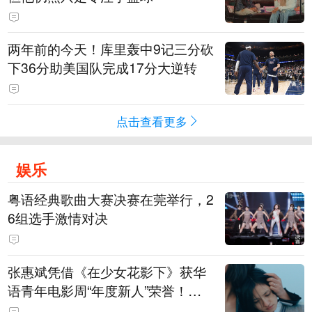
两年前的今天！库里轰中9记三分砍
下36分助美国队完成17分大逆转
点击查看更多
娱乐
粤语经典歌曲大赛决赛在莞举行，2
6组选手激情对决
张惠斌凭借《在少女花影下》获华
语青年电影周“年度新人”荣誉！该
电影全程在广州取景，采用粤语对