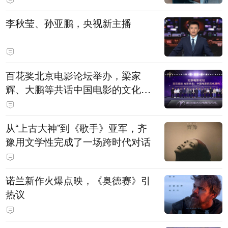
白，主演均为广州本土演员
李秋莹、孙亚鹏，央视新主播
百花奖北京电影论坛举办，梁家
辉、大鹏等共话中国电影的文化建
构
从“上古大神”到《歌手》亚军，齐
豫用文学性完成了一场跨时代对话
诺兰新作火爆点映，《奥德赛》引
热议