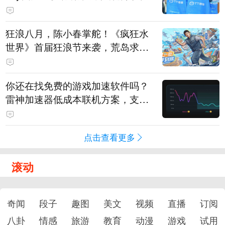
狂浪八月，陈小春掌舵！《疯狂水
世界》首届狂浪节来袭，荒岛求生
直播即将开启
你还在找免费的游戏加速软件吗？
雷神加速器低成本联机方案，支持
免费试用
点击查看更多
滚动
奇闻
段子
趣图
美文
视频
直播
订阅
八卦
情感
旅游
教育
动漫
游戏
试用