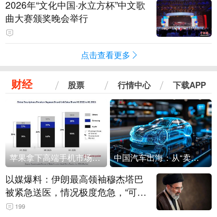
2026年“文化中国·水立方杯”中文歌
曲大赛颁奖晚会举行
点击查看更多
财经
股票
行情中心
下载APP
苹果拿下高端手机市场65%的份额：iPhone 17系列功不可没
中国汽车出海：从“卖出去”到“走进去”
以媒爆料：伊朗最高领袖穆杰塔巴
被紧急送医，情况极度危急，“可能
随时会死去”
199