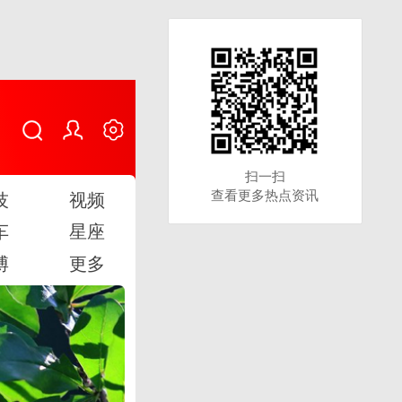
扫一扫
扫一扫
查看更多热点资讯
查看更多热点资讯
技
视频
车
星座
博
更多