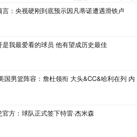
预言：央视硬刚到底预示因凡蒂诺遭遇滑铁卢
哥是我最爱看的球员 他有望成历史最佳
8美国男篮阵容：詹杜领衔 大头&CC&哈利在列 内
龙官方：球队正式签下特雷·杰米森