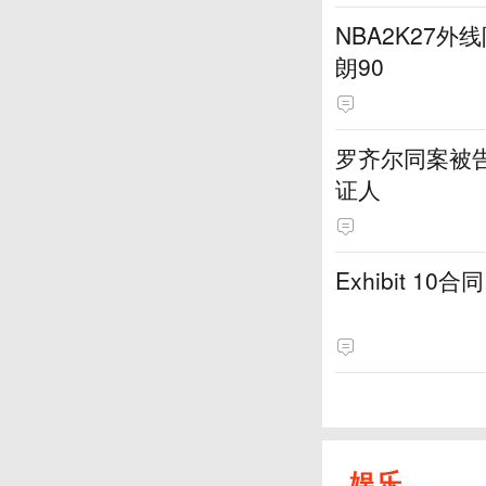
NBA2K27外
朗90
罗齐尔同案被
证人
Exhibit 
娱乐