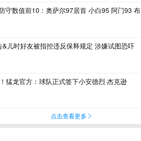
线防守数值前10：奥萨尔97居首 小白95 阿门93 布
告&儿时好友被指控违反保释规定 涉嫌试图恐吓
10合同！猛龙官方：球队正式签下小安德烈·杰克逊
点击查看更多