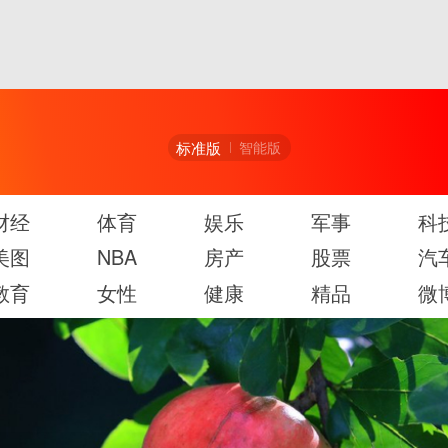
标准版
智能版
财经
体育
娱乐
军事
科
美图
NBA
房产
股票
汽
教育
女性
健康
精品
微