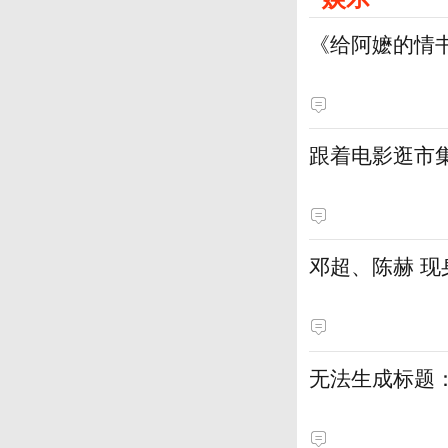
《给阿嬷的情
跟着电影逛市
邓超、陈赫 现
无法生成标题