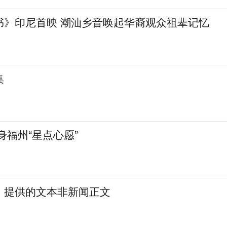
书》印尼首映 潮汕乡音唤起华裔观众祖辈记忆
集
身福州“星点心愿”
：提供的文本非新闻正文