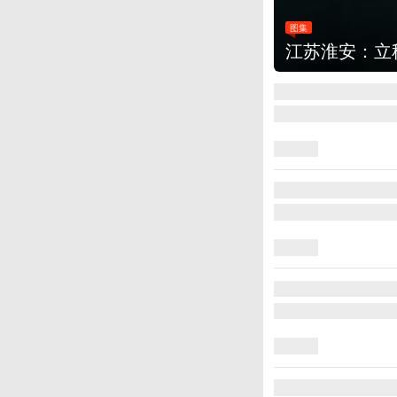
图集
江苏淮安：立