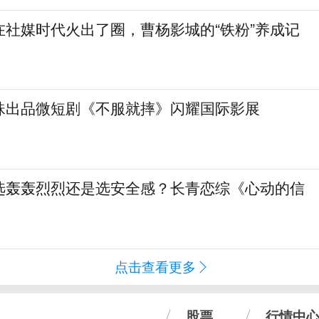
在社媒时代火出了圈，曹杨影城的“铁粉”养成记
珠出品微短剧《不服就摔》闪耀国际影展
选轰轰烈烈还是选安全感？长青恋综《心动的信
点击查看更多
股票
行情中