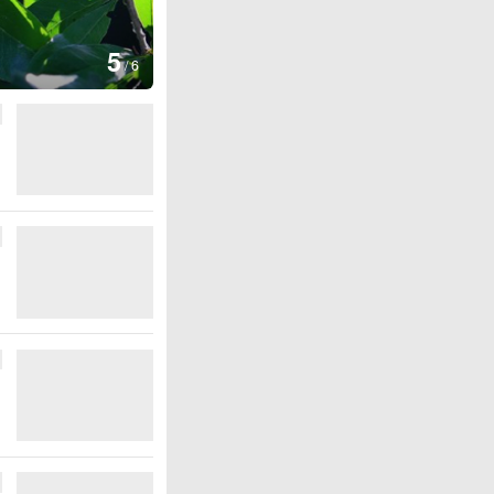
图集
5
青海湖畔油菜花开
/
6