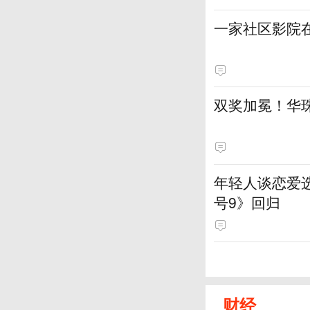
一家社区影院
双奖加冕！华
年轻人谈恋爱
号9》回归
财经