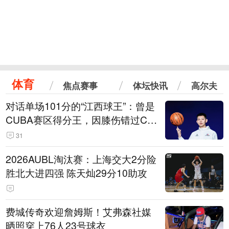
体育
焦点赛事
体坛快讯
高尔夫
对话单场101分的“江西球王”：曾是
CUBA赛区得分王，因膝伤错过CB
A选秀
31
2026AUBL淘汰赛：上海交大2分险
胜北大进四强 陈天灿29分10助攻
费城传奇欢迎詹姆斯！艾弗森社媒
晒照穿上76人23号球衣