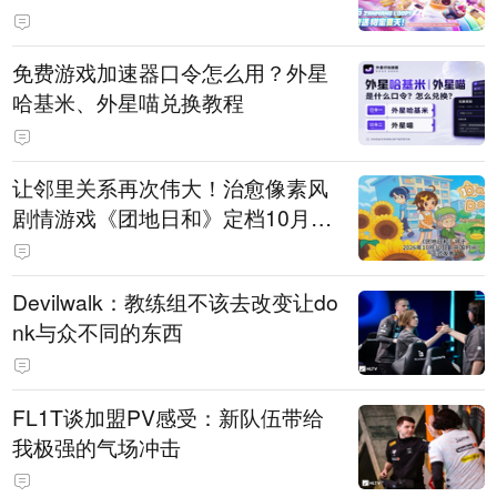
PY 正版3D消除手游《消消奇遇》
惊喜曝光
免费游戏加速器口令怎么用？外星
哈基米、外星喵兑换教程
让邻里关系再次伟大！治愈像素风
剧情游戏《团地日和》定档10月30
日发售
Devilwalk：教练组不该去改变让do
nk与众不同的东西
FL1T谈加盟PV感受：新队伍带给
我极强的气场冲击