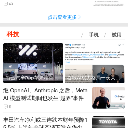
43
点击查看更多
科技
手机
试用
智己汽车App苹果端突然“下架”
谷歌AI权力格局一夜大洗牌
继 OpenAI、Anthropic 之后，Meta
AI 模型测试期间也发生“越界”事件
8
丰田汽车净利或三连跌本财年预降1
5.5% 上半年全球产销下滑在华少卖