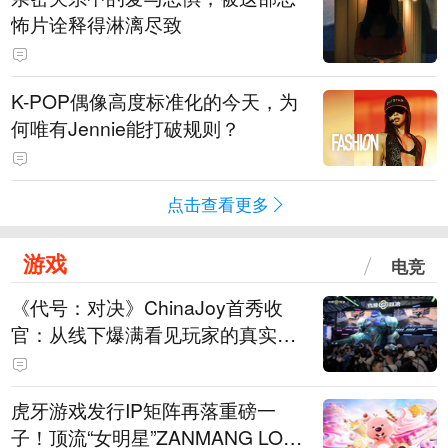
怖片诠释得淋漓尽致
K-POP偶像高度标准化的今天，为
何唯有Jennie能打破规则？
点击查看更多
游戏
电竞
《代号：对决》ChinaJoy首秀收
官：从线下爆满看见玩家的真实期
待
虎牙游戏发行IP矩阵再落重磅一
子！顶流“女明星”ZANMANG LOO