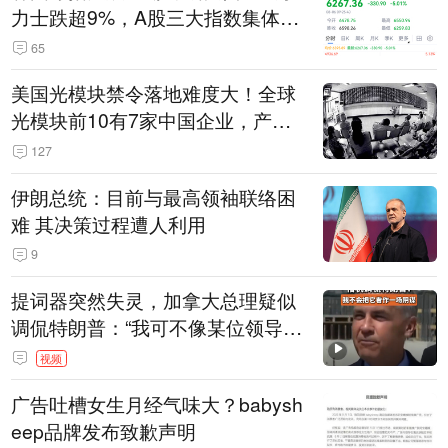
力士跌超9%，A股三大指数集体低
开
65
美国光模块禁令落地难度大！全球
光模块前10有7家中国企业，产业
界人士：想“脱钩”并不容易
127
伊朗总统：目前与最高领袖联络困
难 其决策过程遭人利用
9
提词器突然失灵，加拿大总理疑似
调侃特朗普：“我可不像某位领导
人，把这当成一场阴谋”，全场哄笑
视频
广告吐槽女生月经气味大？babysh
eep品牌发布致歉声明