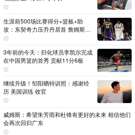
生涯前500场比赛得分+篮板+助
攻：东契奇力压乔丹居首 詹姆斯第
六
3年前的今天：归化球员李凯尔完成
在中国男篮的首秀 贡献11分6板
继续升级！邹阳晒特训照：感谢经
历 美国训练 收官
威姆斯：希望朱芳雨和杜锋有更好的未来 相信他们
会再次回归广东