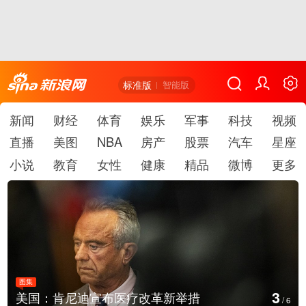
标准版
智能版
新闻
财经
体育
娱乐
军事
科技
视频
直播
美图
NBA
房产
股票
汽车
星座
小说
教育
女性
健康
精品
微博
更多
图集
4
云南普洱：乡村风光如画
/
6