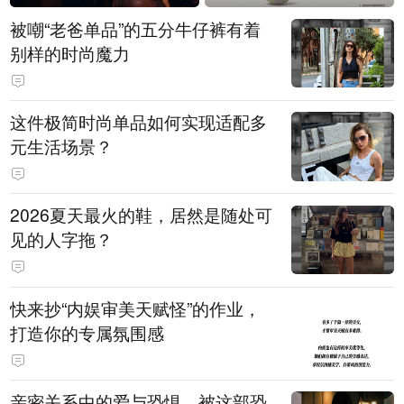
被嘲“老爸单品”的五分牛仔裤有着
别样的时尚魔力
这件极简时尚单品如何实现适配多
元生活场景？
2026夏天最火的鞋，居然是随处可
见的人字拖？
快来抄“内娱审美天赋怪”的作业，
打造你的专属氛围感
亲密关系中的爱与恐惧，被这部恐