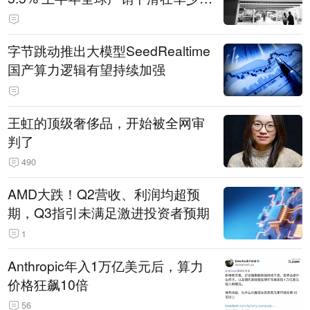
14.3万辆
字节跳动推出大模型SeedRealtime
国产算力逻辑有望持续加强
王虹的顶级奢侈品，开始被全网审
判了
490
AMD大跌！Q2营收、利润均超预
期，Q3指引未满足激进投资者预期
1
Anthropic年入1万亿美元后，算力
价格狂飙10倍
56