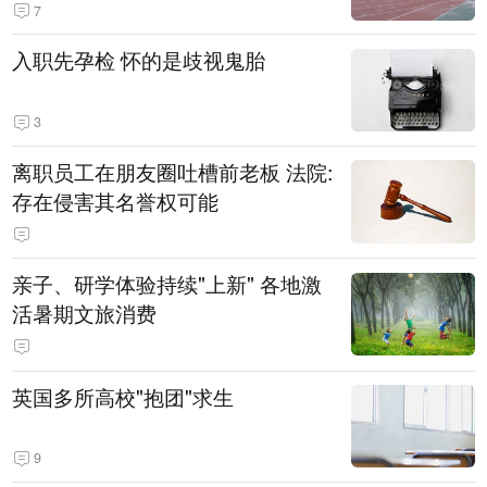
7
入职先孕检 怀的是歧视鬼胎
3
离职员工在朋友圈吐槽前老板 法院:
存在侵害其名誉权可能
亲子、研学体验持续"上新" 各地激
活暑期文旅消费
英国多所高校"抱团"求生
9