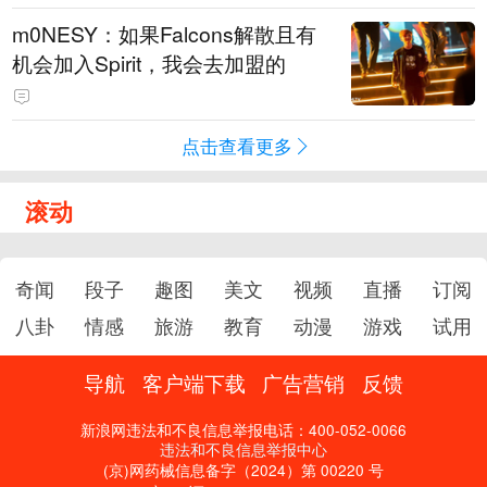
m0NESY：如果Falcons解散且有
机会加入Spirit，我会去加盟的
点击查看更多
滚动
奇闻
段子
趣图
美文
视频
直播
订阅
八卦
情感
旅游
教育
动漫
游戏
试用
导航
客户端下载
广告营销
反馈
新浪网违法和不良信息举报电话：400-052-0066
违法和不良信息举报中心
(京)网药械信息备字（2024）第 00220 号