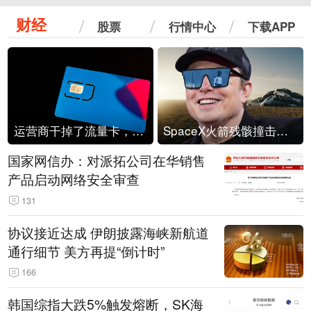
财经
股票
行情中心
下载APP
运营商干掉了流量卡，他们真的玩不起了
SpaceX火箭残骸撞击月球
国家网信办：对派拓公司在华销售
产品启动网络安全审查
131
协议接近达成 伊朗披露海峡新航道
通行细节 美方再提“倒计时”
166
韩国综指大跌5%触发熔断，SK海