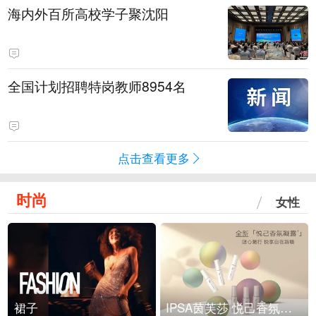
海内外百所高校学子聚沈阳
全国计划招聘特岗教师8954名
点击查看更多
时尚
女性
裙子
IPSA茵芙莎 悦己香氛凝露上市