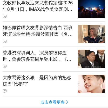
文牧野执导欢迎来龙餐馆定档2026
年8月11日，IMAX战争美食喜剧温
情上映
姆巴佩首晒女友背影深情告白 西班
牙演员埃丝特·埃斯波西托因《名校
风暴》走红
香港资深填词人、演员黎彼得逝
世，曾参演多部周星驰电影，《财
神到》由他填词
大家骂得这么狠，是因为真的把恋
综当“代餐”了
点击查看更多