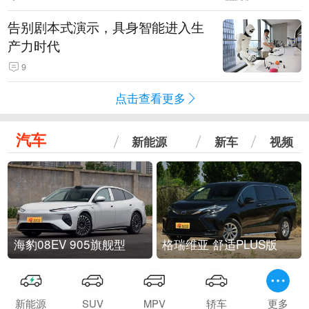
告别剧本式演示，具身智能进入生
产力时代
9
点击查看更多
汽车
新能源
新车
视频
海豹08EV 905旗舰型
格瑞维亚 舒适PLUS版
新能源
SUV
MPV
轿车
更多