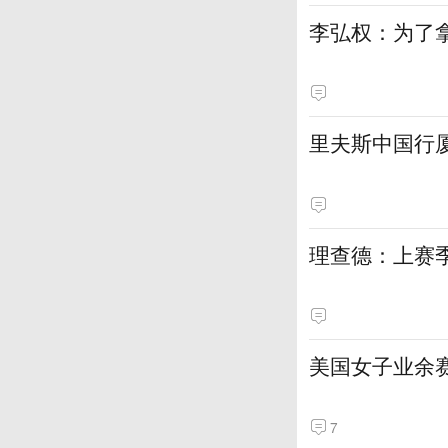
李弘权：为了
里夫斯中国行
理查德：上赛
美国女子业余赛
7