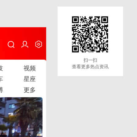
扫一扫
扫一扫
查看更多热点资讯
查看更多热点资讯
技
视频
车
星座
博
更多