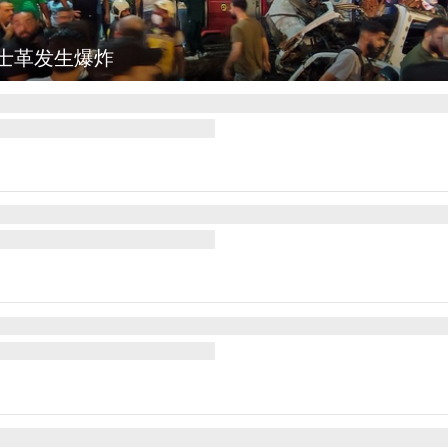
图集
云南弥勒：欢庆火把