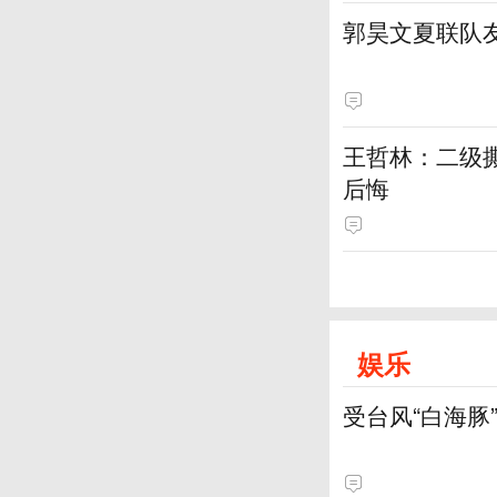
郭昊文夏联队友
王哲林：二级撕
后悔
娱乐
受台风“白海豚