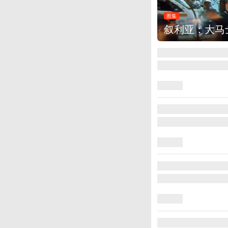
集
叙利亚：大马士革发生爆炸