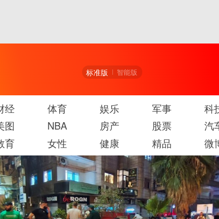
标准版
智能版
财经
体育
娱乐
军事
科
美图
NBA
房产
股票
汽
教育
女性
健康
精品
微