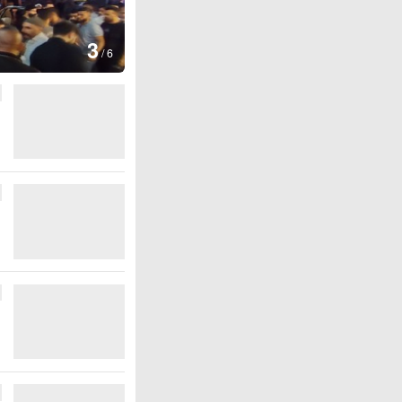
4
节
/
6