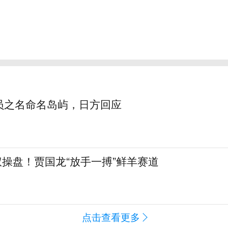
员之名命名岛屿，日方回应
全权操盘！贾国龙“放手一搏”鲜羊赛道
点击查看更多