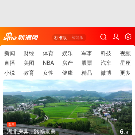
标准版
智能版
新闻
财经
体育
娱乐
军事
科技
视频
直播
美图
NBA
房产
股票
汽车
星座
小说
教育
女性
健康
精品
微博
更多
图集
6
湖北房县：路畅景美
/
6