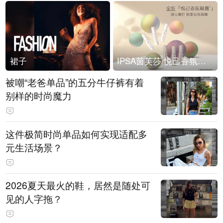
裙子
IPSA茵芙莎 悦己香氛凝露上市
被嘲“老爸单品”的五分牛仔裤有着
别样的时尚魔力
这件极简时尚单品如何实现适配多
元生活场景？
2026夏天最火的鞋，居然是随处可
见的人字拖？