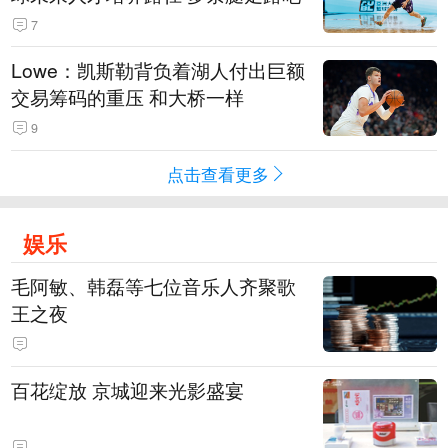
7
Lowe：凯斯勒背负着湖人付出巨额
交易筹码的重压 和大桥一样
9
点击查看更多
娱乐
毛阿敏、韩磊等七位音乐人齐聚歌
王之夜
百花绽放 京城迎来光影盛宴