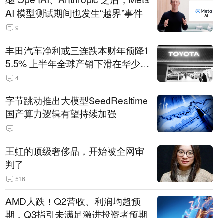
AI 模型测试期间也发生“越界”事件
9
丰田汽车净利或三连跌本财年预降1
5.5% 上半年全球产销下滑在华少卖
14.3万辆
4
字节跳动推出大模型SeedRealtime
国产算力逻辑有望持续加强
王虹的顶级奢侈品，开始被全网审
判了
516
AMD大跌！Q2营收、利润均超预
期，Q3指引未满足激进投资者预期