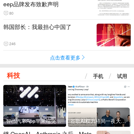
eep品牌发布致歉声明
80
韩国部长：我最担心中国了
246
点击查看更多
科技
手机
试用
智己汽车App苹果端突然“下架”
谷歌AI权力格局一夜大洗牌
继 OpenAI、Anthropic 之后，Meta