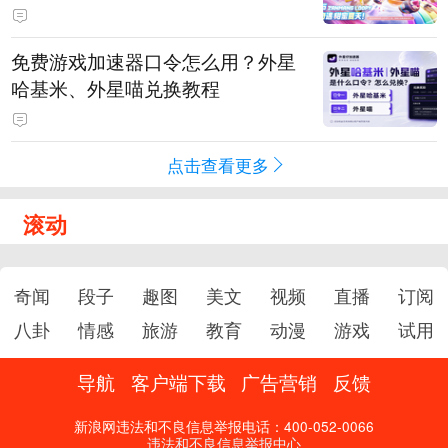
PY 正版3D消除手游《消消奇遇》
惊喜曝光
免费游戏加速器口令怎么用？外星
哈基米、外星喵兑换教程
点击查看更多
滚动
奇闻
段子
趣图
美文
视频
直播
订阅
八卦
情感
旅游
教育
动漫
游戏
试用
导航
客户端下载
广告营销
反馈
新浪网违法和不良信息举报电话：400-052-0066
违法和不良信息举报中心