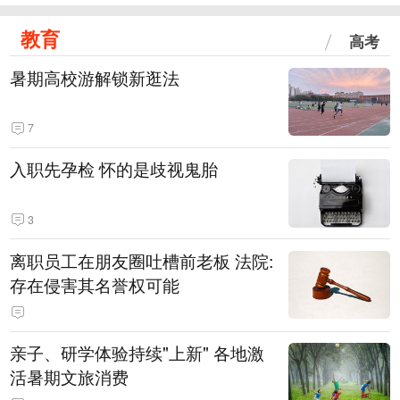
教育
高考
暑期高校游解锁新逛法
7
入职先孕检 怀的是歧视鬼胎
3
离职员工在朋友圈吐槽前老板 法院:
存在侵害其名誉权可能
亲子、研学体验持续"上新" 各地激
活暑期文旅消费