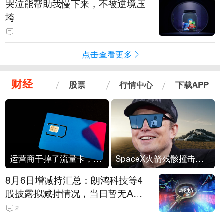
哭泣能帮助我慢下来，不被逆境压
垮
点击查看更多
财经
股票
行情中心
下载APP
运营商干掉了流量卡，他们真的玩不起了
SpaceX火箭残骸撞击月球
8月6日增减持汇总：朗鸿科技等4
股披露拟减持情况，当日暂无A股
公司披露拟增持情况（表）
2