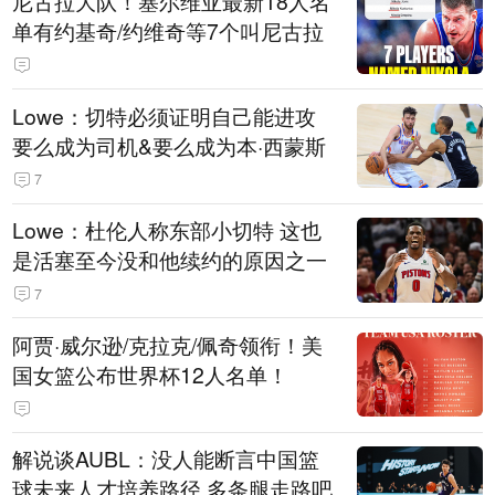
尼古拉大队！塞尔维亚最新18人名
单有约基奇/约维奇等7个叫尼古拉
Lowe：切特必须证明自己能进攻
要么成为司机&要么成为本·西蒙斯
7
Lowe：杜伦人称东部小切特 这也
是活塞至今没和他续约的原因之一
7
阿贾·威尔逊/克拉克/佩奇领衔！美
国女篮公布世界杯12人名单！
解说谈AUBL：没人能断言中国篮
球未来人才培养路径 多条腿走路吧