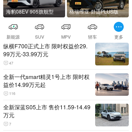
海豹08EV 905旗舰型
格瑞维亚 舒适PLUS版
新能源
SUV
MPV
轿车
更多
纵横F700正式上市 限时权益价29.
99万元-33.99万元
47
全新一代smart精灵1号上市 限时权
益价14.99万元起
116
全新深蓝S05上市 售价11.59-14.49
万元
7