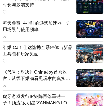
时长与多端支持
每天免费14小时的游戏加速器：适
用场景与使用频率
引爆 CJ！佳达隆携全系轴体与新品
工具包和玩家见面
《代号：对决》ChinaJoy首秀收
官：从线下爆满看见玩家的真实期
待
虎牙游戏发行IP矩阵再落重磅一
子！顶流“女明星”ZANMANG LOO