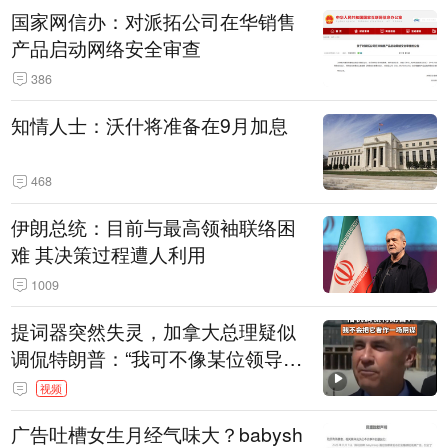
国家网信办：对派拓公司在华销售
产品启动网络安全审查
386
知情人士：沃什将准备在9月加息
468
伊朗总统：目前与最高领袖联络困
难 其决策过程遭人利用
1009
提词器突然失灵，加拿大总理疑似
调侃特朗普：“我可不像某位领导
人，把这当成一场阴谋”，全场哄笑
视频
广告吐槽女生月经气味大？babysh