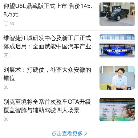
仰望U8L鼎藏版正式上市 售价145.
8万元
53
维智捷江城研发中心及新工厂正式
落成启用：全面赋能中国汽车产业
刘展术：打硬仗，补齐大众安徽的
错位
别克至境将全系首次整车OTA升级
覆盖智舱与辅助驾驶四大场景
点击查看更多