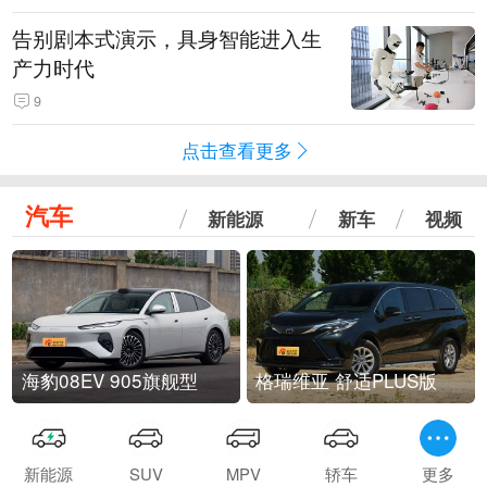
告别剧本式演示，具身智能进入生
产力时代
9
点击查看更多
汽车
新能源
新车
视频
海豹08EV 905旗舰型
格瑞维亚 舒适PLUS版
新能源
SUV
MPV
轿车
更多