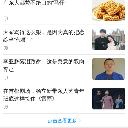
广东人都赞不绝口的“马仔”
大家骂得这么狠，是因为真的把恋
综当“代餐”了
李亚鹏落泪致谢，这是善意的双向
奔赴
在首都剧场，杨立新带领人艺青年
班底这样接住《雷雨》
点击查看更多