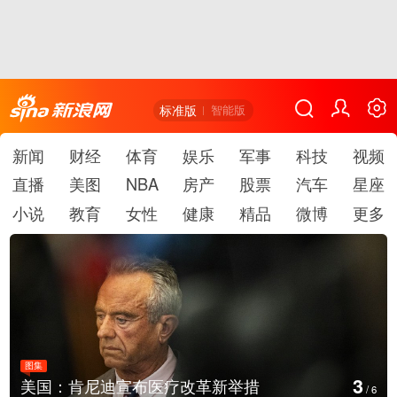
标准版
智能版
新闻
财经
体育
娱乐
军事
科技
视频
直播
美图
NBA
房产
股票
汽车
星座
小说
教育
女性
健康
精品
微博
更多
图集
3
美国：肯尼迪宣布医疗改革新举措
/
6