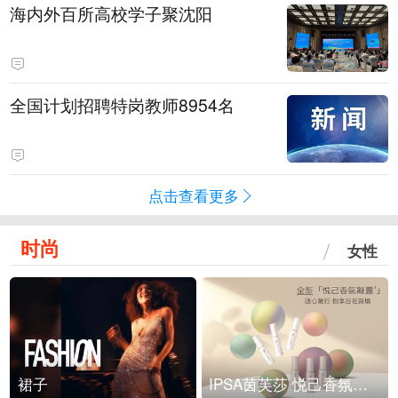
海内外百所高校学子聚沈阳
全国计划招聘特岗教师8954名
点击查看更多
时尚
女性
裙子
IPSA茵芙莎 悦己香氛凝露上市