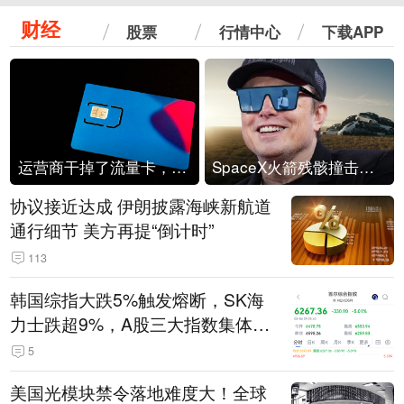
财经
股票
行情中心
下载APP
运营商干掉了流量卡，他们真的玩不起了
SpaceX火箭残骸撞击月球
协议接近达成 伊朗披露海峡新航道
通行细节 美方再提“倒计时”
113
韩国综指大跌5%触发熔断，SK海
力士跌超9%，A股三大指数集体低
开
5
美国光模块禁令落地难度大！全球