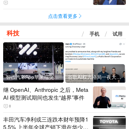
常决策过程在伊朗内部制造分歧
点击查看更多
科技
手机
试用
智己汽车App苹果端突然“下架”
谷歌AI权力格局一夜大洗牌
继 OpenAI、Anthropic 之后，Meta
AI 模型测试期间也发生“越界”事件
8
丰田汽车净利或三连跌本财年预降1
5.5% 上半年全球产销下滑在华少卖