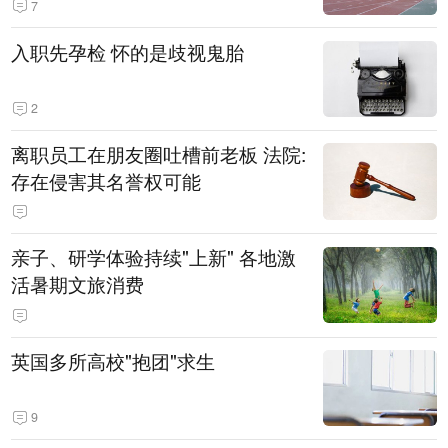
7
入职先孕检 怀的是歧视鬼胎
2
离职员工在朋友圈吐槽前老板 法院:
存在侵害其名誉权可能
亲子、研学体验持续"上新" 各地激
活暑期文旅消费
英国多所高校"抱团"求生
9