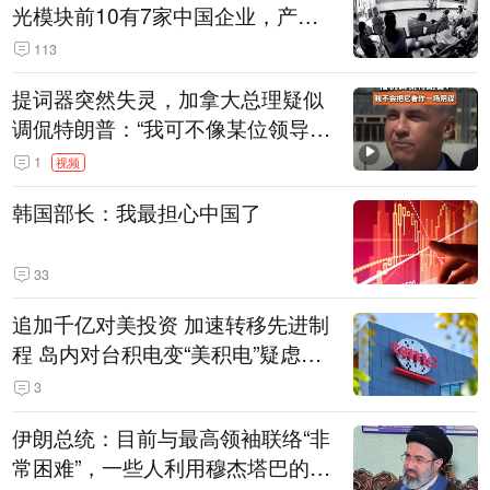
光模块前10有7家中国企业，产业
界人士：想“脱钩”并不容易
113
提词器突然失灵，加拿大总理疑似
调侃特朗普：“我可不像某位领导
人，把这当成一场阴谋”，全场哄笑
1
视频
韩国部长：我最担心中国了
33
追加千亿对美投资 加速转移先进制
程 岛内对台积电变“美积电”疑虑担
忧加剧
3
伊朗总统：目前与最高领袖联络“非
常困难”，一些人利用穆杰塔巴的正