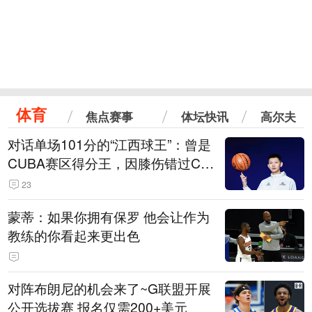
体育
焦点赛事
体坛快讯
高尔夫
对话单场101分的“江西球王”：曾是
CUBA赛区得分王，因膝伤错过CB
A选秀
23
蒙蒂：如果你拥有保罗 他会让作为
教练的你看起来更出色
对阵布朗尼的机会来了~G联盟开展
公开选拔赛 报名仅需200+美元