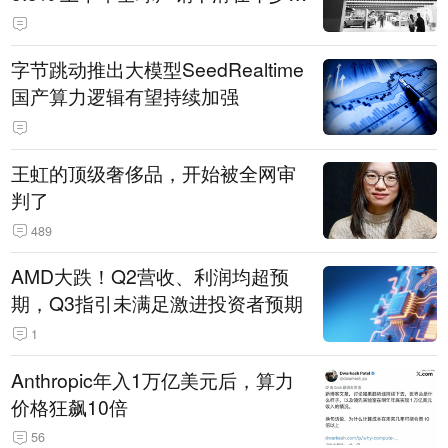
14.3万辆
字节跳动推出大模型SeedRealtime
国产算力逻辑有望持续加强
王虹的顶级奢侈品，开始被全网审
判了
489
AMD大跌！Q2营收、利润均超预
期，Q3指引未满足激进投资者预期
1
Anthropic年入1万亿美元后，算力
价格狂飙10倍
56