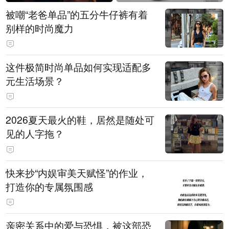
被嘲“老爸单品”的五分牛仔裤有着
别样的时尚魔力
这件极简时尚单品如何实现适配多
元生活场景？
2026夏天最火的鞋，居然是随处可
见的人字拖？
快来抄“内娱审美天赋怪”的作业，
打造你的专属氛围感
亲密关系中的爱与恐惧，被这部恐