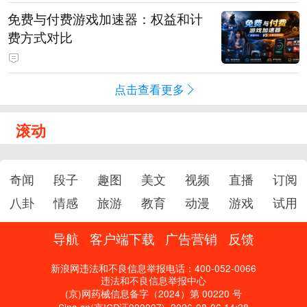
免费与付费游戏加速器：权益和计
费方式对比
点击查看更多
滚动
奇闻
段子
趣图
美文
视频
直播
订阅
八卦
情感
旅游
教育
动漫
游戏
试用
导航
客户端下载
广告营销
反馈
新浪网违法和不良信息举报电话：400-052-0066
违法和不良信息举报中心
(京)网药械信息备字（2024）第 00220 号
Sina.cn(京ICP证000007)
2026-08-06 14:28