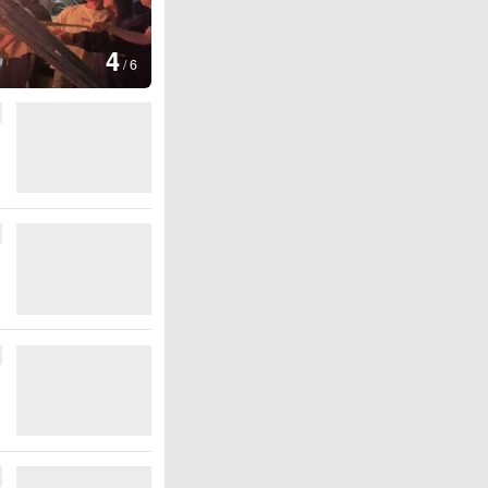
图集
4
江西铅山：千灯点亮葛仙村
/
6