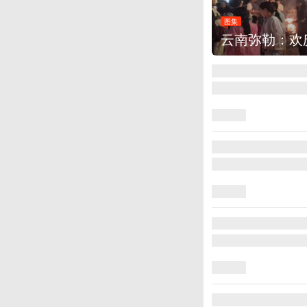
图集
云南弥勒：欢