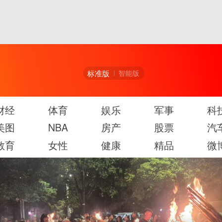
标准版
智能版
财经
体育
娱乐
军事
科
美图
NBA
房产
股票
汽
教育
女性
健康
精品
微