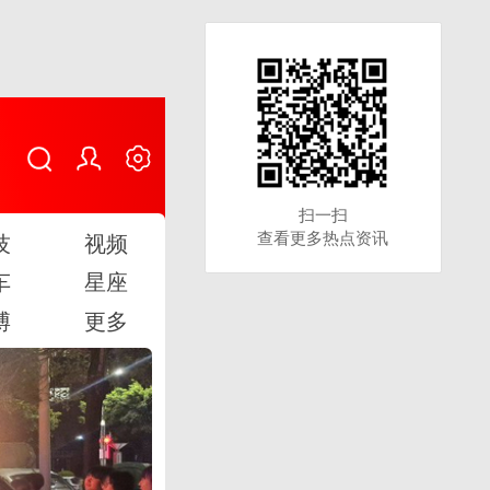
扫一扫
扫一扫
查看更多热点资讯
查看更多热点资讯
技
视频
车
星座
博
更多