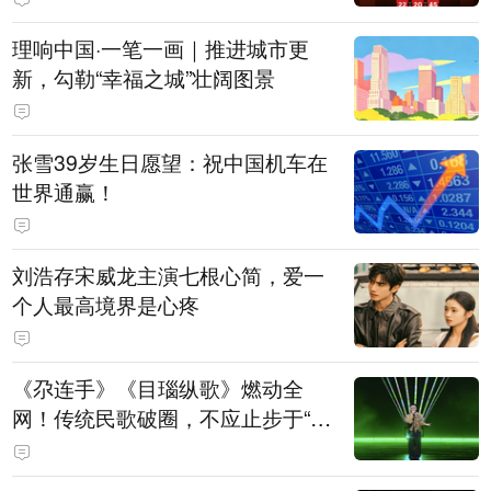
理响中国·一笔一画｜推进城市更
新，勾勒“幸福之城”壮阔图景
张雪39岁生日愿望：祝中国机车在
世界通赢！
刘浩存宋威龙主演七根心简，爱一
个人最高境界是心疼
《尕连手》《目瑙纵歌》燃动全
网！传统民歌破圈，不应止步于“上
头”