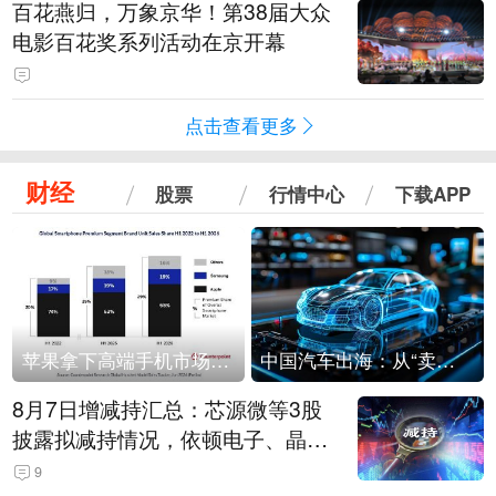
百花燕归，万象京华！第38届大众
电影百花奖系列活动在京开幕
点击查看更多
财经
股票
行情中心
下载APP
苹果拿下高端手机市场65%的份额：iPhone 17系列功不可没
中国汽车出海：从“卖出去”到“走进去”
8月7日增减持汇总：芯源微等3股
披露拟减持情况，依顿电子、晶华
微拟增持（表）
9