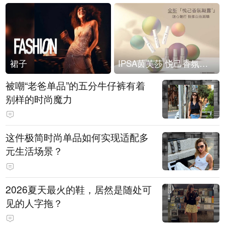
裙子
IPSA茵芙莎 悦己香氛凝露上市
被嘲“老爸单品”的五分牛仔裤有着
别样的时尚魔力
这件极简时尚单品如何实现适配多
元生活场景？
2026夏天最火的鞋，居然是随处可
见的人字拖？