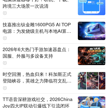
跨境三大场景一次说清
技嘉推出钛金雕1600PG5 AI TOP
电源：为发烧级主机与本地AI算力
打造旗舰供电方案
2026年6大热门手游加速器盘点：
国服、外服与多设备支持
时空回溯，热血归来！科加斯正式
登陆峡谷，英雄之力降临符文乱
斗！
TT语音深耕游戏社交，2026China
Joy四大IP联动引爆线下引流闭环