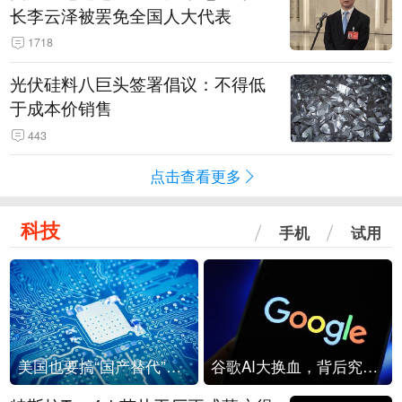
长李云泽被罢免全国人大代表
1718
光伏硅料八巨头签署倡议：不得低
于成本价销售
443
点击查看更多
科技
手机
试用
美国也要搞“国产替代”？先算清三笔账
谷歌AI大换血，背后究竟发生了什么？