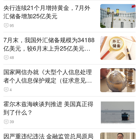
央行连续21个月增持黄金，7月外
汇储备增加25亿美元
95
7月末，我国外汇储备规模为34188
亿美元，较6月末上升25亿美元，
升幅为0.07%
48
国家网信办就《大型个人信息处理
者个人信息保护规定（征求意见
稿）》公开征求意见
4
霍尔木兹海峡谈判推进 美国真正得
到了什么？
39
因严重违纪违法 金融监管总局原局