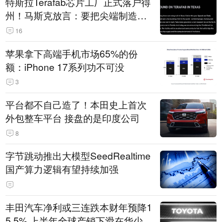
特斯拉Terafab芯片工厂正式落户得
州！马斯克放言：要把尖端制造带
回美国
16
苹果拿下高端手机市场65%的份
额：iPhone 17系列功不可没
3
平台都不自己造了！本田史上首次
外包整车平台 接盘的是印度公司
8
字节跳动推出大模型SeedRealtime
国产算力逻辑有望持续加强
丰田汽车净利或三连跌本财年预降1
5.5% 上半年全球产销下滑在华少卖