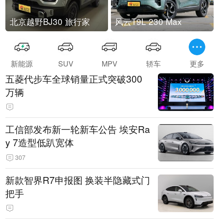
北京越野BJ30 旅行家
风云T9L 230 Max
新能源
SUV
MPV
轿车
更多
五菱代步车全球销量正式突破300
万辆
工信部发布新一轮新车公告 埃安Ra
y 7造型低趴宽体
307
新款智界R7申报图 换装半隐藏式门
把手