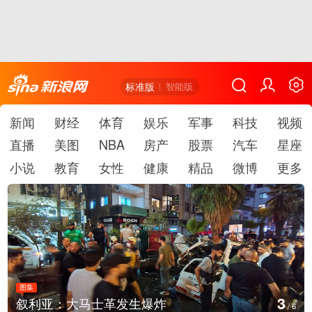
标准版
智能版
新闻
财经
体育
娱乐
军事
科技
视频
直播
美图
NBA
房产
股票
汽车
星座
小说
教育
女性
健康
精品
微博
更多
图集
3
叙利亚：大马士革发生爆炸
/
6