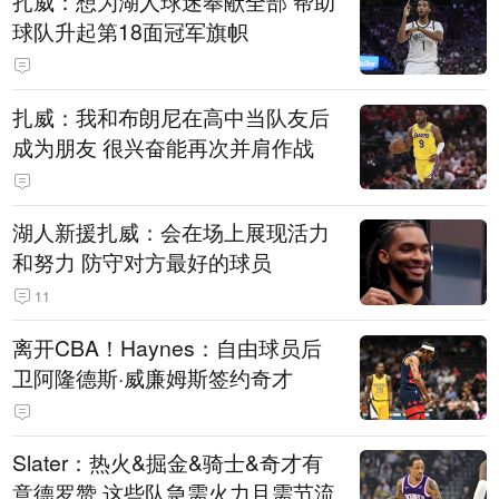
扎威：想为湖人球迷奉献全部 帮助
球队升起第18面冠军旗帜
扎威：我和布朗尼在高中当队友后
成为朋友 很兴奋能再次并肩作战
湖人新援扎威：会在场上展现活力
和努力 防守对方最好的球员
11
离开CBA！Haynes：自由球员后
卫阿隆德斯·威廉姆斯签约奇才
Slater：热火&掘金&骑士&奇才有
意德罗赞 这些队急需火力且需节流