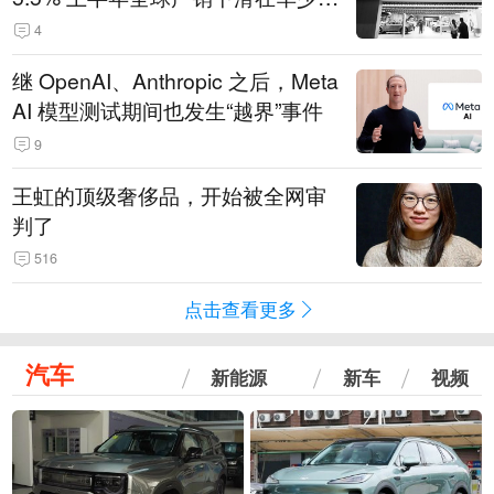
14.3万辆
4
继 OpenAI、Anthropic 之后，Meta
AI 模型测试期间也发生“越界”事件
9
王虹的顶级奢侈品，开始被全网审
判了
516
点击查看更多
汽车
新能源
新车
视频