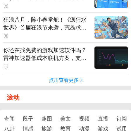
狂浪八月，陈小春掌舵！《疯狂水
世界》首届狂浪节来袭，荒岛求生
直播即将开启
你还在找免费的游戏加速软件吗？
雷神加速器低成本联机方案，支持
免费试用
点击查看更多
滚动
奇闻
段子
趣图
美文
视频
直播
订阅
八卦
情感
旅游
教育
动漫
游戏
试用