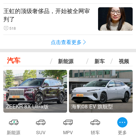
王虹的顶级奢侈品，开始被全网审
判了
518
点击查看更多
汽车
新能源
新车
视频
ZEEKR 8X Ultra版
海豹08 EV 旗舰型
新能源
SUV
MPV
轿车
更多