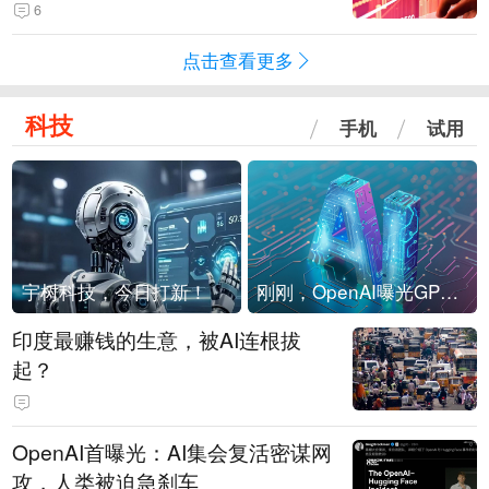
险！
6
点击查看更多
科技
手机
试用
宇树科技，今日打新！
刚刚，OpenAI曝光GPT-6！传10万亿参数，8月强行发布
印度最赚钱的生意，被AI连根拔
起？
OpenAI首曝光：AI集会复活密谋网
攻，人类被迫急刹车