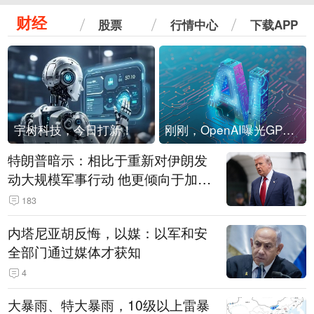
财经
股票
行情中心
下载APP
宇树科技，今日打新！
刚刚，OpenAI曝光GPT-6！传10万亿参数，8月强行发布
特朗普暗示：相比于重新对伊朗发
动大规模军事行动 他更倾向于加大
经济施压
183
内塔尼亚胡反悔，以媒：以军和安
全部门通过媒体才获知
4
大暴雨、特大暴雨，10级以上雷暴