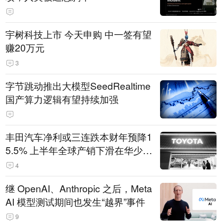
宇树科技上市 今天申购 中一签有望
赚20万元
3
字节跳动推出大模型SeedRealtime
国产算力逻辑有望持续加强
丰田汽车净利或三连跌本财年预降1
5.5% 上半年全球产销下滑在华少卖
14.3万辆
4
继 OpenAI、Anthropic 之后，Meta
AI 模型测试期间也发生“越界”事件
9