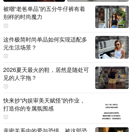
被嘲“老爸单品”的五分牛仔裤有着
别样的时尚魔力
这件极简时尚单品如何实现适配多
元生活场景？
2026夏天最火的鞋，居然是随处可
见的人字拖？
快来抄“内娱审美天赋怪”的作业，
打造你的专属氛围感
亲密关系中的爱与恐惧，被这部恐