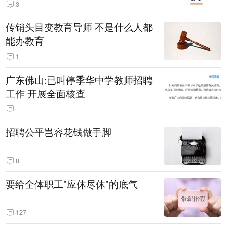
3
传销头目变教育导师 不是什么人都
能办教育
1
广东佛山:已叫停季华中学教师招聘
工作 开展全面核查
招聘公平岂容花钱做手脚
8
要给全体职工"应休尽休"的底气
127