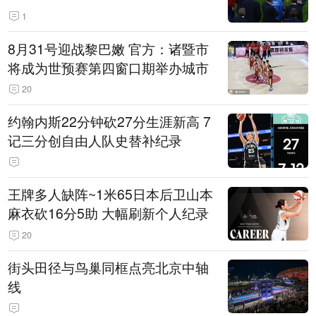
1
8月31号迎战黎巴嫩 官方：诸暨市
将成为世预赛第四窗口期举办城市
20
约翰内斯22分钟砍27分生涯新高 7
记三分创自由人队史替补纪录
王牌多人缺阵~1米65日本后卫山本
麻衣砍16分5助 大幅刷新个人纪录
20
街头田径与鸟巢同框点亮北京中轴
线