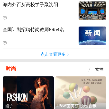
海内外百所高校学子聚沈阳
全国计划招聘特岗教师8954名
点击查看更多
时尚
女性
裙子
IPSA茵芙莎 悦己香氛凝露上市