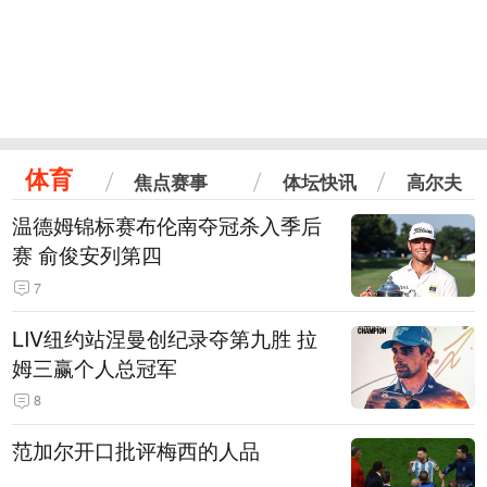
体育
焦点赛事
体坛快讯
高尔夫
温德姆锦标赛布伦南夺冠杀入季后
赛 俞俊安列第四
7
LIV纽约站涅曼创纪录夺第九胜 拉
姆三赢个人总冠军
8
范加尔开口批评梅西的人品