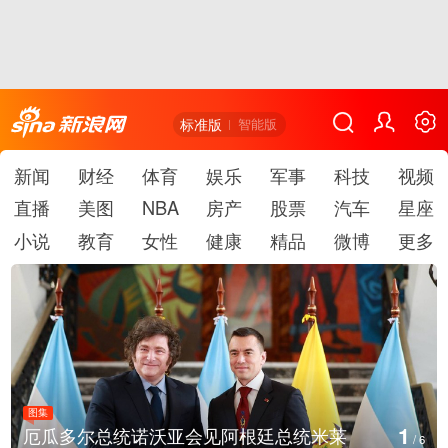
标准版
智能版
新闻
财经
体育
娱乐
军事
科技
视频
直播
美图
NBA
房产
股票
汽车
星座
小说
教育
女性
健康
精品
微博
更多
图集
2
美国斯波坎：野火烧毁700多所房屋
/
6