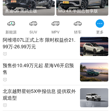
奥迪Q6 黑武士版
MG 4X 半固态智享版
新能源
SUV
MPV
轿车
更多
阿维塔07L正式上市 限时权益价21.
99万-26.99万元
预售价10.49万元起 星海V6开启预
售
北京越野星钽5X申报信息 提供双外
观造型