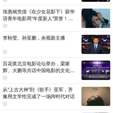
张惠斌凭借《在少女花影下》获华
语青年电影周“年度新人”荣誉！该
电影全程在广州取景，采用粤语对
白，主演均为广州本土演员
李秋莹、孙亚鹏，央视新主播
百花奖北京电影论坛举办，梁家
辉、大鹏等共话中国电影的文化建
构
从“上古大神”到《歌手》亚军，齐
豫用文学性完成了一场跨时代对话