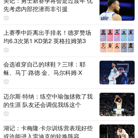
美记：勇士新赛季将会是过渡年 优
先考虑内部挖潜而非引援
上赛季中距离出手排名！德罗赞场
均6.3次第1 KD第2 英格拉姆第3
会选谁穿自己的球鞋？三球：耶
稣、马丁·路德·金、马尔科姆·X
迈尔斯·特纳：练空中瑜伽拯救了我
的生涯 队友还会调侃我练这个
湖记：卡梅隆·卡尔训练营表现好些
或许能进入雷迪克的轮换阵容