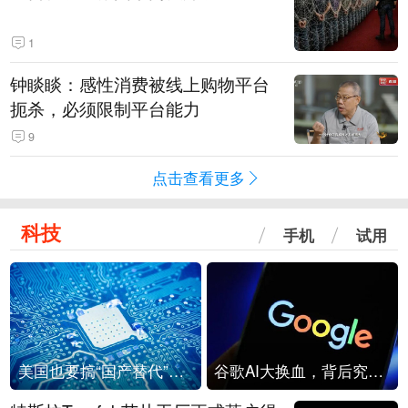
1
钟睒睒：感性消费被线上购物平台
扼杀，必须限制平台能力
9
点击查看更多
科技
手机
试用
美国也要搞“国产替代”？先算清三笔账
谷歌AI大换血，背后究竟发生了什么？