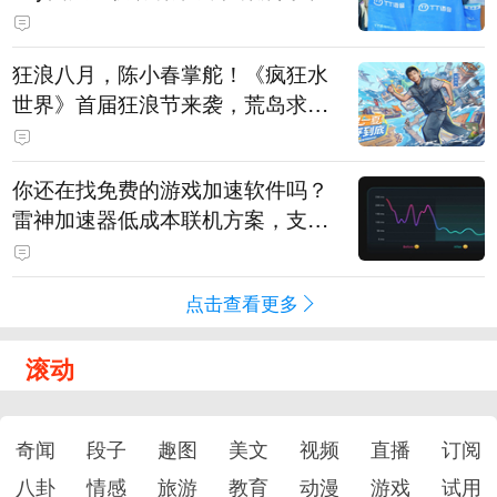
狂浪八月，陈小春掌舵！《疯狂水
世界》首届狂浪节来袭，荒岛求生
直播即将开启
你还在找免费的游戏加速软件吗？
雷神加速器低成本联机方案，支持
免费试用
点击查看更多
滚动
奇闻
段子
趣图
美文
视频
直播
订阅
八卦
情感
旅游
教育
动漫
游戏
试用