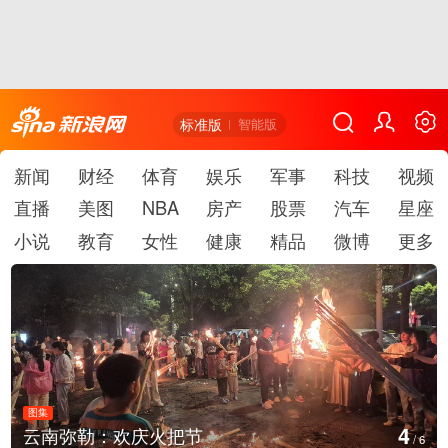
标准版
智能版
新闻
财经
体育
娱乐
军事
科技
视频
直播
美图
NBA
房产
股票
汽车
星座
小说
教育
女性
健康
精品
微博
更多
图集
5
江西铅山：千灯点亮葛仙村
/
6