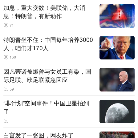
加息，重大变数！美联储，大消
息！特朗普，有新动作
71
特朗普坐不住：中国每年培养3000
人，咱们才170人
160
因凡蒂诺被爆曾与女员工有染，国
际足联、欧足联紧急回应
59
“非计划”空间事件！中国卫星拍到
了
白宫发了一张图，网友炸了