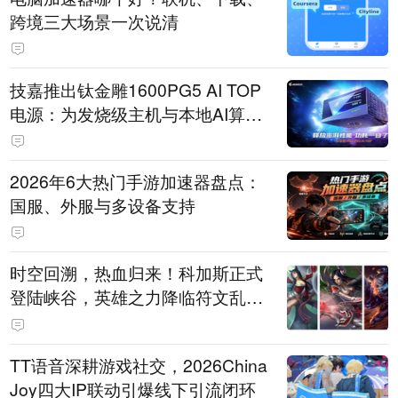
跨境三大场景一次说清
技嘉推出钛金雕1600PG5 AI TOP
电源：为发烧级主机与本地AI算力
打造旗舰供电方案
2026年6大热门手游加速器盘点：
国服、外服与多设备支持
时空回溯，热血归来！科加斯正式
登陆峡谷，英雄之力降临符文乱
斗！
TT语音深耕游戏社交，2026China
Joy四大IP联动引爆线下引流闭环