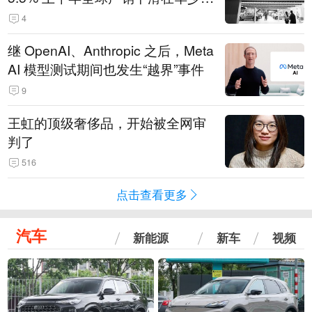
14.3万辆
4
继 OpenAI、Anthropic 之后，Meta
AI 模型测试期间也发生“越界”事件
9
王虹的顶级奢侈品，开始被全网审
判了
516
点击查看更多
汽车
新能源
新车
视频