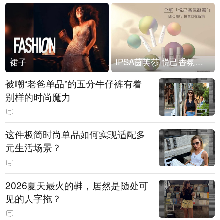
裙子
IPSA茵芙莎 悦己香氛凝露上市
被嘲“老爸单品”的五分牛仔裤有着
别样的时尚魔力
这件极简时尚单品如何实现适配多
元生活场景？
2026夏天最火的鞋，居然是随处可
见的人字拖？