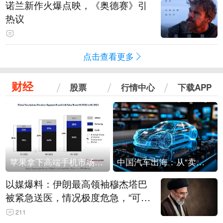
诺兰新作火爆点映，《奥德赛》引
热议
点击查看更多
财经
股票
行情中心
下载APP
苹果拿下高端手机市场65%的份额：iPhone 17系列功不可没
中国汽车出海：从“卖出去”到“走进去”
以媒爆料：伊朗最高领袖穆杰塔巴
被紧急送医，情况极度危急，“可能
随时会死去”
211