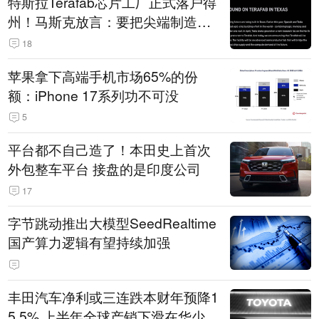
特斯拉Terafab芯片工厂正式落户得
州！马斯克放言：要把尖端制造带
回美国
18
苹果拿下高端手机市场65%的份
额：iPhone 17系列功不可没
5
平台都不自己造了！本田史上首次
外包整车平台 接盘的是印度公司
17
字节跳动推出大模型SeedRealtime
国产算力逻辑有望持续加强
丰田汽车净利或三连跌本财年预降1
5.5% 上半年全球产销下滑在华少卖