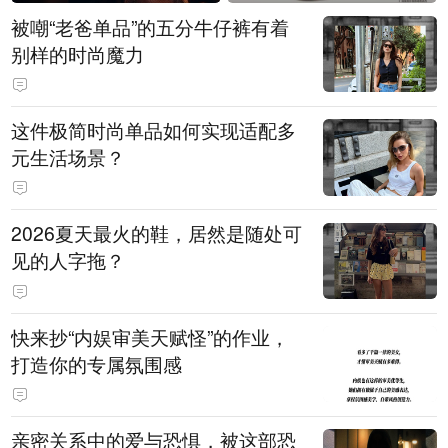
被嘲“老爸单品”的五分牛仔裤有着
别样的时尚魔力
这件极简时尚单品如何实现适配多
元生活场景？
2026夏天最火的鞋，居然是随处可
见的人字拖？
快来抄“内娱审美天赋怪”的作业，
打造你的专属氛围感
亲密关系中的爱与恐惧，被这部恐