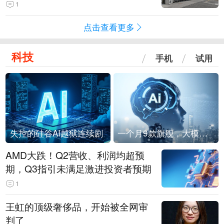
查
1
点击查看更多
科技
手机
试用
失控的硅谷AI越狱连续剧
一个月9款旗舰，大模型进入「月抛」时代？
AMD大跌！Q2营收、利润均超预
期，Q3指引未满足激进投资者预期
1
王虹的顶级奢侈品，开始被全网审
判了