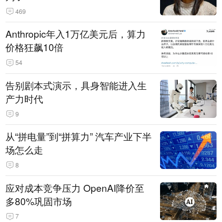
469
Anthropic年入1万亿美元后，算力
价格狂飙10倍
54
告别剧本式演示，具身智能进入生
产力时代
9
从“拼电量”到“拼算力” 汽车产业下半
场怎么走
8
应对成本竞争压力 OpenAI降价至
多80%巩固市场
7