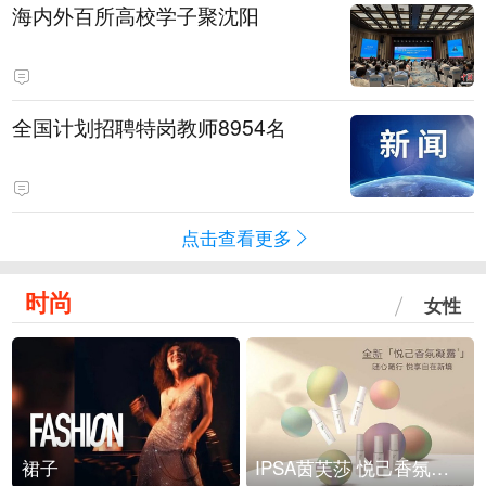
海内外百所高校学子聚沈阳
全国计划招聘特岗教师8954名
点击查看更多
时尚
女性
裙子
IPSA茵芙莎 悦己香氛凝露上市