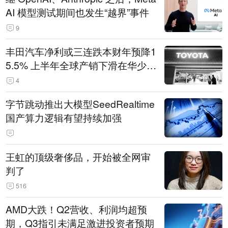
AI 模型测试期间也发生“越界”事件
9
丰田汽车净利或三连跌本财年预降1
5.5% 上半年全球产销下滑在华少卖
14.3万辆
4
字节跳动推出大模型SeedRealtime
国产算力逻辑有望持续加强
王虹的顶级奢侈品，开始被全网审
判了
516
AMD大跌！Q2营收、利润均超预
期，Q3指引未满足激进投资者预期