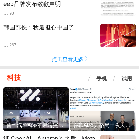
eep品牌发布致歉声明
93
韩国部长：我最担心中国了
267
点击查看更多
科技
手机
试用
智己汽车App苹果端突然“下架”
谷歌AI权力格局一夜大洗牌
继 OpenAI、Anthropic 之后，Meta