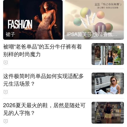
裙子
IPSA茵芙莎 悦己香氛凝露上市
被嘲“老爸单品”的五分牛仔裤有着
别样的时尚魔力
这件极简时尚单品如何实现适配多
元生活场景？
2026夏天最火的鞋，居然是随处可
见的人字拖？