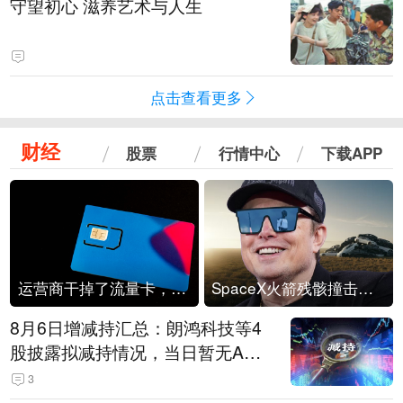
守望初心 滋养艺术与人生
点击查看更多
财经
股票
行情中心
下载APP
运营商干掉了流量卡，他们真的玩不起了
SpaceX火箭残骸撞击月球
8月6日增减持汇总：朗鸿科技等4
股披露拟减持情况，当日暂无A股
公司披露拟增持情况（表）
3