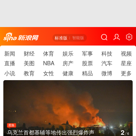
标准版
智能版
新闻
财经
体育
娱乐
军事
科技
视频
直播
美图
NBA
房产
股票
汽车
星座
小说
教育
女性
健康
精品
微博
更多
图集
3
美国：肯尼迪宣布医疗改革新举措
/
6