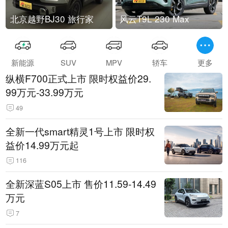
北京越野BJ30 旅行家
风云T9L 230 Max
新能源
SUV
MPV
轿车
更多
纵横F700正式上市 限时权益价29.
99万元-33.99万元
49
全新一代smart精灵1号上市 限时权
益价14.99万元起
116
全新深蓝S05上市 售价11.59-14.49
万元
7