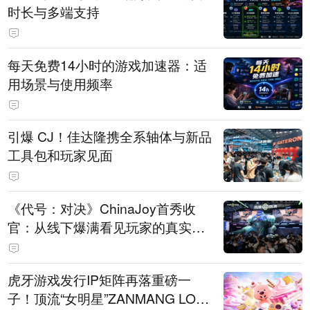
时长与多端支持
每天免费14小时的游戏加速器：适
用场景与使用频率
引爆 CJ！佳达隆携全系轴体与新品
工具包和玩家见面
《代号：对决》ChinaJoy首秀收
官：从线下爆满看见玩家的真实期
待
虎牙游戏发行IP矩阵再落重磅一
子！顶流“女明星”ZANMANG LOO