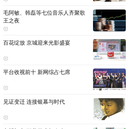
毛阿敏、韩磊等七位音乐人齐聚歌
王之夜
百花绽放 京城迎来光影盛宴
平台收视前十 新网综占七席
见证变迁 连接银幕与时代