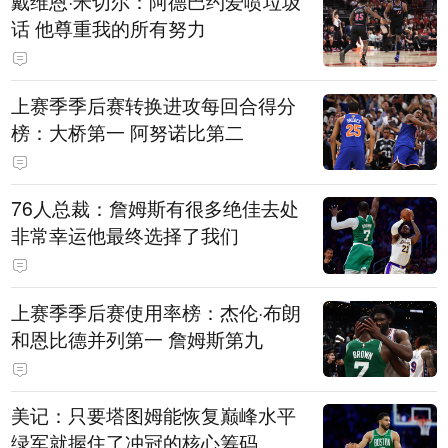
戴维恩·米切尔：阿德巴约爱喷垃圾
话 他尊重我的所有努力
上赛季季后赛转换进攻每回合得分
榜：大桥第一 阿努诺比第二
76人总裁：詹姆斯有很多绝佳去处
非常幸运他最终选择了我们
上赛季季后赛使用率榜：杰伦·布朗
和恩比德并列第一 詹姆斯第九
美记：只要塔图姆能恢复巅峰水平
绿军就握住了冲冠的核心筹码