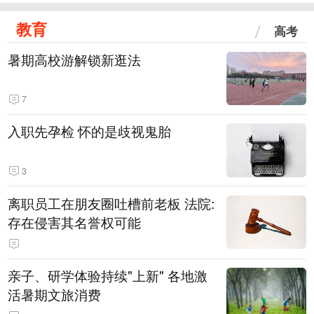
教育
高考
暑期高校游解锁新逛法
7
入职先孕检 怀的是歧视鬼胎
3
离职员工在朋友圈吐槽前老板 法院:
存在侵害其名誉权可能
亲子、研学体验持续"上新" 各地激
活暑期文旅消费