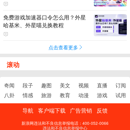
PY 正版3D消除手游《消消奇遇》
惊喜曝光
免费游戏加速器口令怎么用？外星
哈基米、外星喵兑换教程
点击查看更多
滚动
奇闻
段子
趣图
美文
视频
直播
订阅
八卦
情感
旅游
教育
动漫
游戏
试用
导航
客户端下载
广告营销
反馈
新浪网违法和不良信息举报电话：400-052-0066
违法和不良信息举报中心