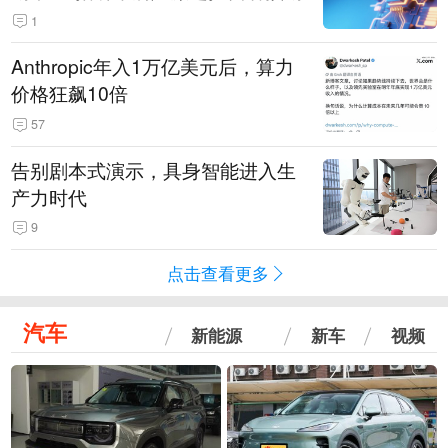
1
Anthropic年入1万亿美元后，算力
价格狂飙10倍
57
告别剧本式演示，具身智能进入生
产力时代
9
点击查看更多
汽车
新能源
新车
视频