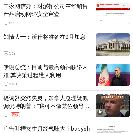
国家网信办：对派拓公司在华销售
产品启动网络安全审查
399
知情人士：沃什将准备在9月加息
539
伊朗总统：目前与最高领袖联络困
难 其决策过程遭人利用
1101
提词器突然失灵，加拿大总理疑似
调侃特朗普：“我可不像某位领导
人，把这当成一场阴谋”，全场哄笑
视频
广告吐槽女生月经气味大？babysh