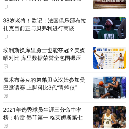
38岁老将！欧记：法国俱乐部布拉
扎克目前正与贝弗利进行商谈
埃利斯换库里勇士也能夺冠？美媒
晒对比 库里数据荣誉全包围碾压
魔术布莱克的弟弟贝克汉姆参加曼
巴邀请赛 上脚科比3代“青蜂侠”
2021年选秀球员生涯三分命中率
榜：特雷·墨菲第一 格莱姆斯第七