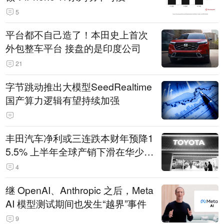
5
平台都不自己造了！本田史上首次
外包整车平台 接盘的是印度公司
21
字节跳动推出大模型SeedRealtime
国产算力逻辑有望持续加强
丰田汽车净利或三连跌本财年预降1
5.5% 上半年全球产销下滑在华少卖
14.3万辆
4
继 OpenAI、Anthropic 之后，Meta
AI 模型测试期间也发生“越界”事件
9