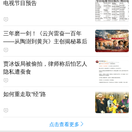
电视节目预告
三年磨一剑！《云兴雷奋一百年
——从陶澍到黄兴》主创揭秘幕后
贾冰饭局被偷拍，律师称后怕艺人
隐私遭蚕食
如何重走取“经”路
点击查看更多