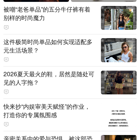
被嘲“老爸单品”的五分牛仔裤有着
别样的时尚魔力
这件极简时尚单品如何实现适配多
元生活场景？
2026夏天最火的鞋，居然是随处可
见的人字拖？
快来抄“内娱审美天赋怪”的作业，
打造你的专属氛围感
亲密关系中的爱与恐惧，被这部恐