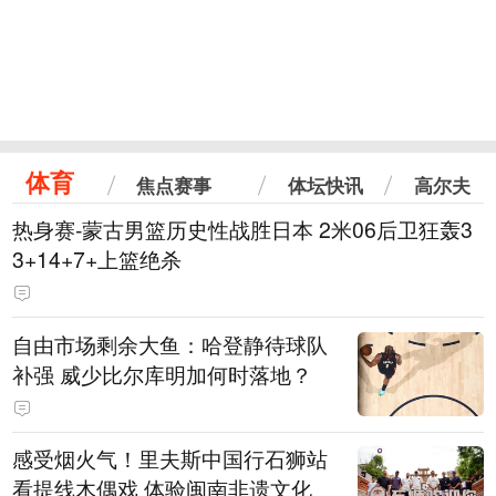
体育
焦点赛事
体坛快讯
高尔夫
热身赛-蒙古男篮历史性战胜日本 2米06后卫狂轰3
3+14+7+上篮绝杀
自由市场剩余大鱼：哈登静待球队
补强 威少比尔库明加何时落地？
感受烟火气！里夫斯中国行石狮站
看提线木偶戏 体验闽南非遗文化