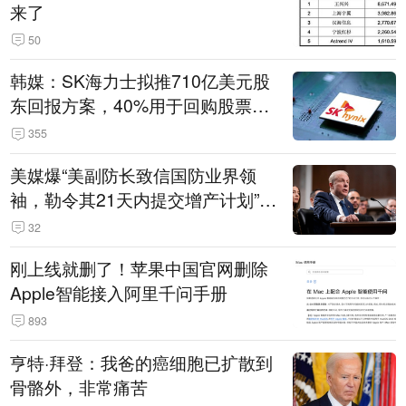
来了
50
韩媒：SK海力士拟推710亿美元股
东回报方案，40%用于回购股票，
相当于美股发行规模
355
美媒爆“美副防长致信国防业界领
袖，勒令其21天内提交增产计划”，
五角大楼回应
32
刚上线就删了！苹果中国官网删除
Apple智能接入阿里千问手册
893
亨特·拜登：我爸的癌细胞已扩散到
骨骼外，非常痛苦