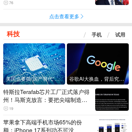
76
点击查看更多
科技
手机
试用
美国也要搞“国产替代”？先算清三笔账
谷歌AI大换血，背后究竟发生了什么？
特斯拉Terafab芯片工厂正式落户得
州！马斯克放言：要把尖端制造带
回美国
19
苹果拿下高端手机市场65%的份
额：iPhone 17系列功不可没