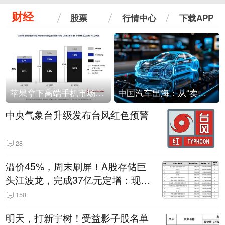
财经
股票
行情中心
下载APP
苹果拿下高端手机市场65%的份额：iPhone 17系列功不可没
中国汽车出海：从“卖出去”到“走进去”
中央气象台升级发布台风红色预警
28
溢价45%，周末刷屏！A股存储巨
头江波龙，完成37亿元定增：现价
386.6元，定增价560元
150
明天，打新宇树！受益影子股名单