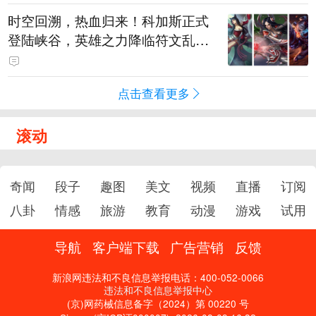
时空回溯，热血归来！科加斯正式
登陆峡谷，英雄之力降临符文乱
斗！
点击查看更多
滚动
奇闻
段子
趣图
美文
视频
直播
订阅
八卦
情感
旅游
教育
动漫
游戏
试用
导航
客户端下载
广告营销
反馈
新浪网违法和不良信息举报电话：400-052-0066
违法和不良信息举报中心
(京)网药械信息备字（2024）第 00220 号