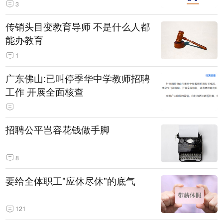
3
传销头目变教育导师 不是什么人都
能办教育
1
广东佛山:已叫停季华中学教师招聘
工作 开展全面核查
招聘公平岂容花钱做手脚
8
要给全体职工"应休尽休"的底气
121