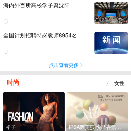
海内外百所高校学子聚沈阳
全国计划招聘特岗教师8954名
点击查看更多
时尚
女性
裙子
IPSA茵芙莎 悦己香氛凝露上市