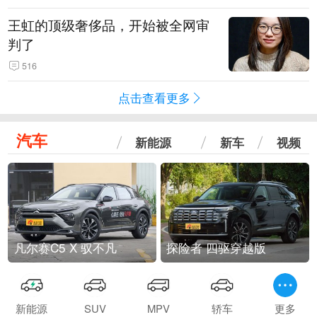
王虹的顶级奢侈品，开始被全网审
判了
516
点击查看更多
汽车
新能源
新车
视频
凡尔赛C5 X 驭不凡
探险者 四驱穿越版
新能源
SUV
MPV
轿车
更多