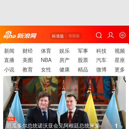
标准版
智能版
新闻
财经
体育
娱乐
军事
科技
视频
直播
美图
NBA
房产
股票
汽车
星座
小说
教育
女性
健康
精品
微博
更多
图集
2
美国斯波坎：野火烧毁700多所房屋
/
6