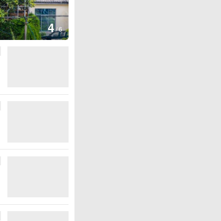
图集
4
安徽长丰：葡萄丰收采摘忙
/
6