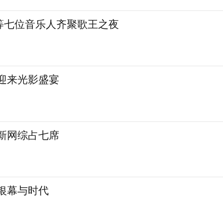
等七位音乐人齐聚歌王之夜
城迎来光影盛宴
 新网综占七席
银幕与时代