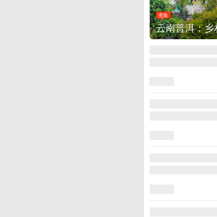
图集
云南普洱：乡