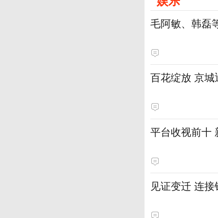
娱乐
毛阿敏、韩磊
百花绽放 京
平台收视前十
见证变迁 连接