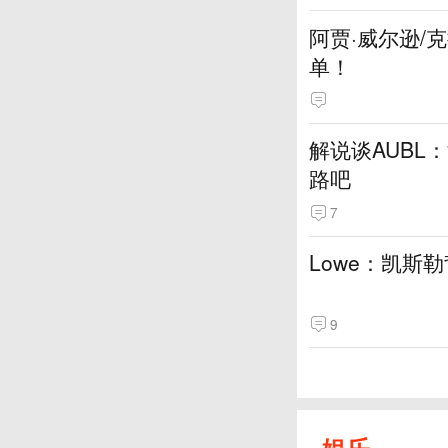
阿贾·威尔逊/
单！
解说谈AUBL
路吧
7
Lowe：凯斯
9