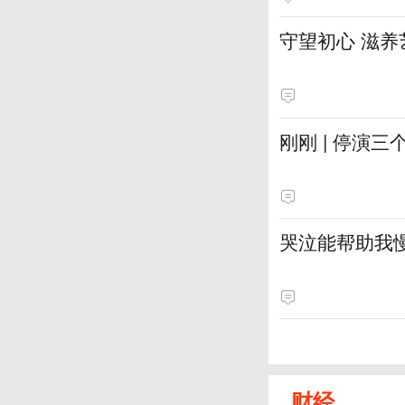
守望初心 滋养
刚刚 | 停演
哭泣能帮助我
财经