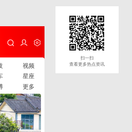
扫一扫
扫一扫
查看更多热点资讯
查看更多热点资讯
技
视频
车
星座
博
更多