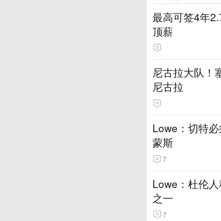
最高可签4年2
顶薪
尼古拉大队！塞
尼古拉
Lowe：切特
蒙斯
7
Lowe：杜伦
之一
7