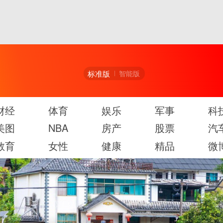
标准版
智能版
财经
体育
娱乐
军事
科
美图
NBA
房产
股票
汽
教育
女性
健康
精品
微