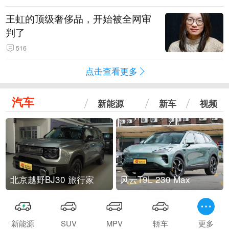
王虹的顶级奢侈品，开始被全网审
判了
516
点击查看更多
汽车
新能源
新车
视频
北京越野BJ30 旅行家
风云T9L 230 Max
新能源
SUV
MPV
轿车
更多