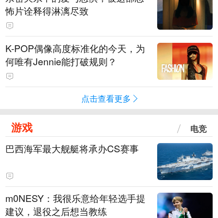
怖片诠释得淋漓尽致
K-POP偶像高度标准化的今天，为
何唯有Jennie能打破规则？
点击查看更多
游戏
电竞
巴西海军最大舰艇将承办CS赛事
m0NESY：我很乐意给年轻选手提
建议，退役之后想当教练