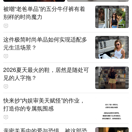
被嘲“老爸单品”的五分牛仔裤有着
别样的时尚魔力
这件极简时尚单品如何实现适配多
元生活场景？
2026夏天最火的鞋，居然是随处可
见的人字拖？
快来抄“内娱审美天赋怪”的作业，
打造你的专属氛围感
亲密关系中的爱与恐惧，被这部恐