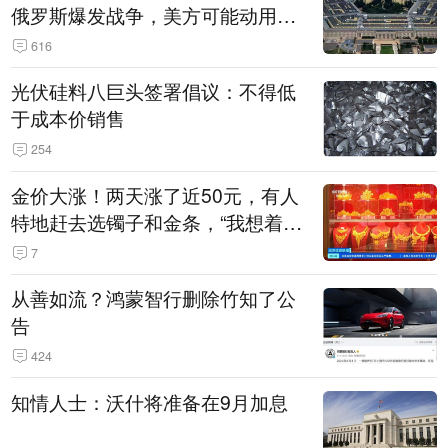
俄罗斯爆发战争，美方可能动用战
术核武器
616
光伏硅料八巨头签署倡议：不得低
于成本价销售
254
金价大涨！两天涨了近50元，有人
特地赶去选镯子和金条，“我想着买
起来可以保值，小批量进一些货”
7
从善如流？鸿蒙智行删除竹知了公
告
424
知情人士：沃什将准备在9月加息