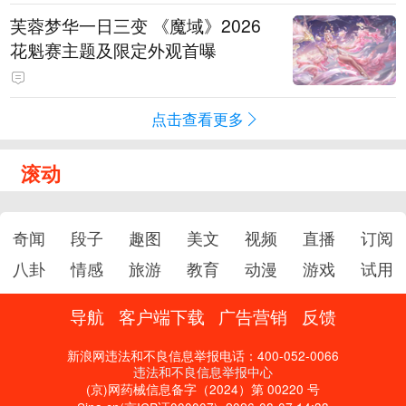
芙蓉梦华一日三变 《魔域》2026
花魁赛主题及限定外观首曝
点击查看更多
滚动
奇闻
段子
趣图
美文
视频
直播
订阅
八卦
情感
旅游
教育
动漫
游戏
试用
导航
客户端下载
广告营销
反馈
新浪网违法和不良信息举报电话：400-052-0066
违法和不良信息举报中心
(京)网药械信息备字（2024）第 00220 号