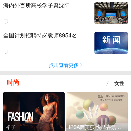
海内外百所高校学子聚沈阳
全国计划招聘特岗教师8954名
点击查看更多
时尚
女性
裙子
IPSA茵芙莎 悦己香氛凝露上市