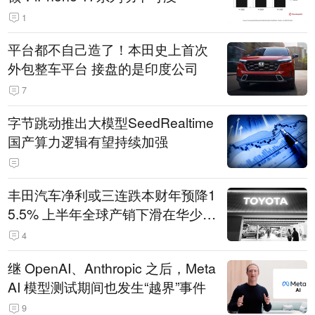
1
平台都不自己造了！本田史上首次
外包整车平台 接盘的是印度公司
7
字节跳动推出大模型SeedRealtime
国产算力逻辑有望持续加强
丰田汽车净利或三连跌本财年预降1
5.5% 上半年全球产销下滑在华少卖
14.3万辆
4
继 OpenAI、Anthropic 之后，Meta
AI 模型测试期间也发生“越界”事件
9