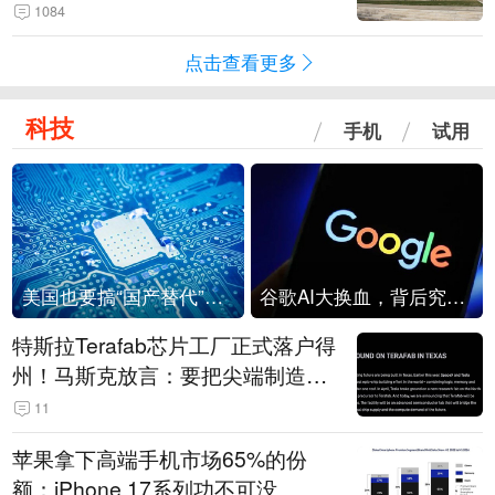
1084
点击查看更多
科技
手机
试用
美国也要搞“国产替代”？先算清三笔账
谷歌AI大换血，背后究竟发生了什么？
特斯拉Terafab芯片工厂正式落户得
州！马斯克放言：要把尖端制造带
回美国
11
苹果拿下高端手机市场65%的份
额：iPhone 17系列功不可没