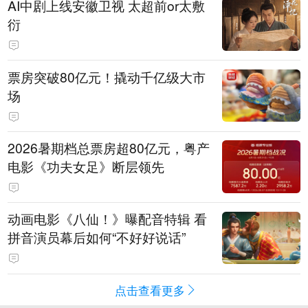
AI中剧上线安徽卫视 太超前or太敷
衍
票房突破80亿元！撬动千亿级大市
场
2026暑期档总票房超80亿元，粤产
电影《功夫女足》断层领先
动画电影《八仙！》曝配音特辑 看
拼音演员幕后如何“不好好说话”
点击查看更多