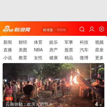
标准版
智能版
新闻
财经
体育
娱乐
军事
科技
视频
直播
美图
NBA
房产
股票
汽车
星座
小说
教育
女性
健康
精品
微博
更多
图集
4
云南弥勒：欢庆火把节
/
6