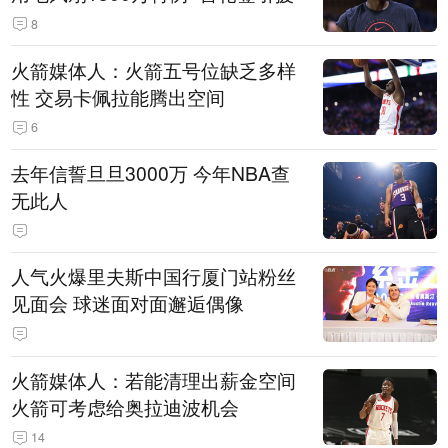
8
火箭媒体人：火箭五号位缺乏多样
性 交易卡佩拉能腾出空间
6
去年信誓旦旦3000万 今年NBA查
无此人
人气火爆里夫斯中国行厦门站粉丝
见面会 球迷面对面邂逅偶像
火箭媒体人：若能清理出薪金空间
火箭可考虑给奥拉迪波机会
14