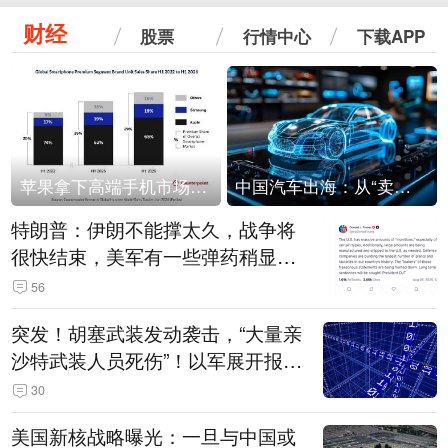
财经
股票
行情中心
下载APP
苹果拿下高端手机市场65%的份额：iPhone 17系列功不可没
中国汽车出海：从“卖出去”到“走进去”
特朗普：伊朗不能撑太久，战争将
很快结束，美军有一些弹药稍显紧
张！伊朗公布拟议的海峡管理文本
56
突发！胡塞武装发动袭击，“大量亲
沙特武装人员死伤”！以军展开报复
性空袭
30
美国新核战略曝光：一旦与中国或