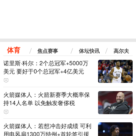
体育
焦点赛事
体坛快讯
高尔夫
诺里斯·科尔：2个总冠军+5000万
美元 要好于0个总冠军+4亿美元
火箭媒体人：火箭新赛季大概率保
持14人名单 以免触发奢侈税
火箭媒体人：若想冲击好成绩 可利
用电风扇1300万特例+首轮签引援