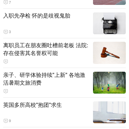
7
入职先孕检 怀的是歧视鬼胎
3
离职员工在朋友圈吐槽前老板 法院:
存在侵害其名誉权可能
亲子、研学体验持续"上新" 各地激
活暑期文旅消费
英国多所高校"抱团"求生
9