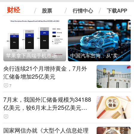
财经
股票
行情中心
下载APP
苹果拿下高端手机市场65%的份额：iPhone 17系列功不可没
中国汽车出海：从“卖出去”到“走进去”
央行连续21个月增持黄金，7月外
汇储备增加25亿美元
7
7月末，我国外汇储备规模为34188
亿美元，较6月末上升25亿美元，
升幅为0.07%
国家网信办就《大型个人信息处理