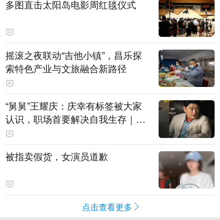
多图直击太阳岛电影周红毯仪式
摇滚之夜联动“吉他小镇”，昌乐探
索特色产业与文旅融合新路径
“舅舅”王耀庆：庆幸有标签被大家
认识，职场首要解决自我生存｜有
艺思
被指卖假货，女演员道歉
点击查看更多