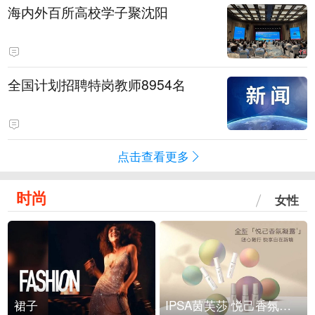
海内外百所高校学子聚沈阳
全国计划招聘特岗教师8954名
点击查看更多
时尚
女性
裙子
IPSA茵芙莎 悦己香氛凝露上市