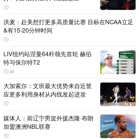
洪麦：赴美想打更多高质量比赛 目标在NCAA立足
&有15-20分钟时间
LIV纽约站涅曼64杆领先首轮 赫伯
特与保尔特T2
20
大加索尔：文班最大优势来自近筐
应更多利用身材从内线发起进攻
媒体人：前辽宁男篮外援杰隆·布朗
加盟澳洲NBL联赛