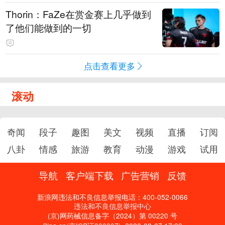
Thorin：FaZe在赏金赛上几乎做到
了他们能做到的一切
点击查看更多
滚动
奇闻
段子
趣图
美文
视频
直播
订阅
八卦
情感
旅游
教育
动漫
游戏
试用
导航
客户端下载
广告营销
反馈
新浪网违法和不良信息举报电话：400-052-0066
违法和不良信息举报中心
(京)网药械信息备字（2024）第 00220 号