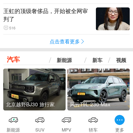
王虹的顶级奢侈品，开始被全网审
判了
516
点击查看更多
汽车
新能源
新车
视频
北京越野BJ30 旅行家
风云T9L 230 Max
新能源
SUV
MPV
轿车
更多