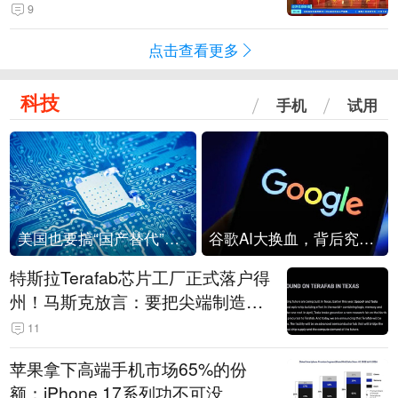
起来可以保值，小批量进一些货”
9
点击查看更多
科技
手机
试用
美国也要搞“国产替代”？先算清三笔账
谷歌AI大换血，背后究竟发生了什么？
特斯拉Terafab芯片工厂正式落户得
州！马斯克放言：要把尖端制造带
回美国
11
苹果拿下高端手机市场65%的份
额：iPhone 17系列功不可没