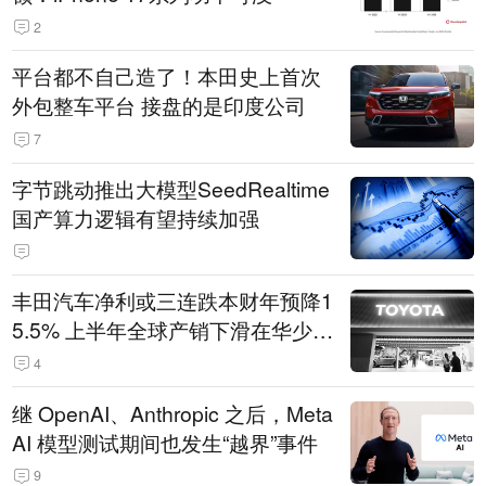
2
平台都不自己造了！本田史上首次
外包整车平台 接盘的是印度公司
7
字节跳动推出大模型SeedRealtime
国产算力逻辑有望持续加强
丰田汽车净利或三连跌本财年预降1
5.5% 上半年全球产销下滑在华少卖
14.3万辆
4
继 OpenAI、Anthropic 之后，Meta
AI 模型测试期间也发生“越界”事件
9