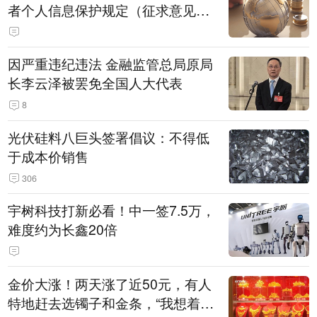
者个人信息保护规定（征求意见
稿）》公开征求意见
因严重违纪违法 金融监管总局原局
长李云泽被罢免全国人大代表
8
光伏硅料八巨头签署倡议：不得低
于成本价销售
306
宇树科技打新必看！中一签7.5万，
难度约为长鑫20倍
金价大涨！两天涨了近50元，有人
特地赶去选镯子和金条，“我想着买