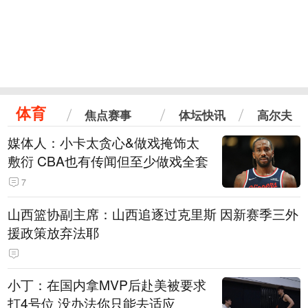
体育
焦点赛事
体坛快讯
高尔夫
媒体人：小卡太贪心&做戏掩饰太
敷衍 CBA也有传闻但至少做戏全套
7
山西篮协副主席：山西追逐过克里斯 因新赛季三外
援政策放弃法耶
小丁：在国内拿MVP后赴美被要求
打4号位 没办法你只能去适应