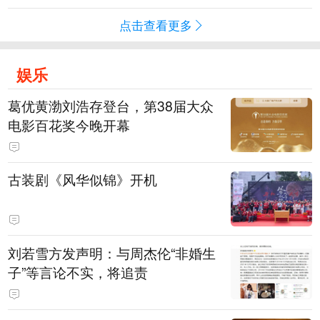
点击查看更多
娱乐
葛优黄渤刘浩存登台，第38届大众
电影百花奖今晚开幕
古装剧《风华似锦》开机
刘若雪方发声明：与周杰伦“非婚生
子”等言论不实，将追责