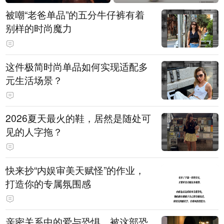
被嘲“老爸单品”的五分牛仔裤有着
别样的时尚魔力
这件极简时尚单品如何实现适配多
元生活场景？
2026夏天最火的鞋，居然是随处可
见的人字拖？
快来抄“内娱审美天赋怪”的作业，
打造你的专属氛围感
亲密关系中的爱与恐惧，被这部恐