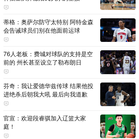
蒂格：奥萨尔防守太特别 阿特金森
会告诫球员们别在他面前运球
76人老板：费城对球队的支持是空
前的 州长甚至设立了勒布朗日
芬奇：我让爱德华兹传球 结果他投
进绝杀后朝我大吼 最后向我道歉
官宣：欢迎段睿骐加入辽篮大家
庭！