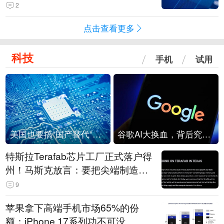
级？
2
点击查看更多
科技
手机
试用
美国也要搞“国产替代”？先算清三笔账
谷歌AI大换血，背后究竟发生了什么？
特斯拉Terafab芯片工厂正式落户得
州！马斯克放言：要把尖端制造带
回美国
9
苹果拿下高端手机市场65%的份
额：iPhone 17系列功不可没