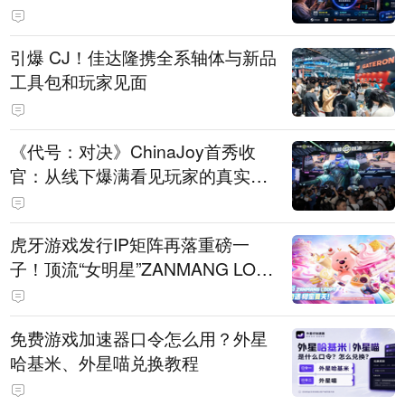
引爆 CJ！佳达隆携全系轴体与新品
工具包和玩家见面
《代号：对决》ChinaJoy首秀收
官：从线下爆满看见玩家的真实期
待
虎牙游戏发行IP矩阵再落重磅一
子！顶流“女明星”ZANMANG LOO
PY 正版3D消除手游《消消奇遇》
惊喜曝光
免费游戏加速器口令怎么用？外星
哈基米、外星喵兑换教程