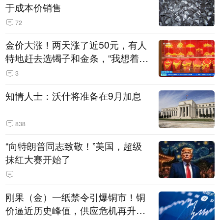
于成本价销售
72
金价大涨！两天涨了近50元，有人
特地赶去选镯子和金条，“我想着买
起来可以保值，小批量进一些货”
3
知情人士：沃什将准备在9月加息
838
“向特朗普同志致敬！”美国，超级
抹红大赛开始了
刚果（金）一纸禁令引爆铜市！铜
价逼近历史峰值，供应危机再升