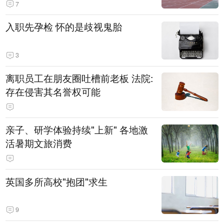
7
入职先孕检 怀的是歧视鬼胎
3
离职员工在朋友圈吐槽前老板 法院:
存在侵害其名誉权可能
亲子、研学体验持续"上新" 各地激
活暑期文旅消费
英国多所高校"抱团"求生
9