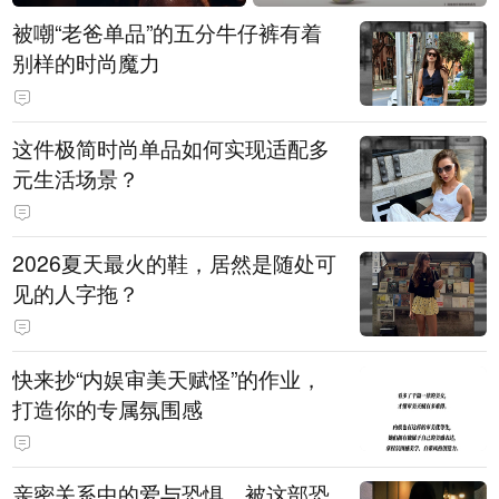
被嘲“老爸单品”的五分牛仔裤有着
别样的时尚魔力
这件极简时尚单品如何实现适配多
元生活场景？
2026夏天最火的鞋，居然是随处可
见的人字拖？
快来抄“内娱审美天赋怪”的作业，
打造你的专属氛围感
亲密关系中的爱与恐惧，被这部恐