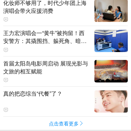
化妆师不够用了，时代少年团上海
演唱会带火应援消费
王力宏演唱会一“黄牛”被拘留！西
安警方：其撬围挡、躲死角、暗地
带10人入场
首届太阳岛电影周启动 展现光影与
文旅的相互赋能
真的把恋综当“代餐”了？
点击查看更多