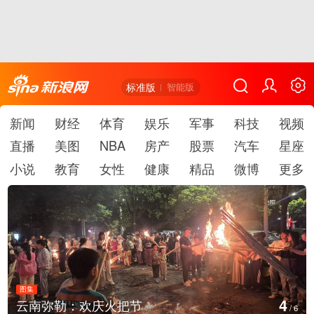
标准版
智能版
新闻
财经
体育
娱乐
军事
科技
视频
直播
美图
NBA
房产
股票
汽车
星座
小说
教育
女性
健康
精品
微博
更多
图集
4
云南弥勒：欢庆火把节
/
6