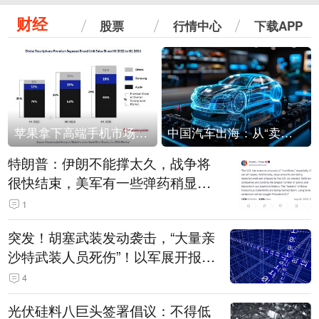
财经
股票
行情中心
下载APP
苹果拿下高端手机市场65%的份额：iPhone 17系列功不可没
中国汽车出海：从“卖出去”到“走进去”
特朗普：伊朗不能撑太久，战争将
很快结束，美军有一些弹药稍显紧
张！伊朗公布拟议的海峡管理文本
1
突发！胡塞武装发动袭击，“大量亲
沙特武装人员死伤”！以军展开报复
性空袭
4
光伏硅料八巨头签署倡议：不得低