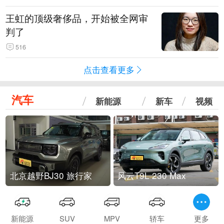
王虹的顶级奢侈品，开始被全网审
判了
516
点击查看更多
汽车
新能源
新车
视频
北京越野BJ30 旅行家
风云T9L 230 Max
新能源
SUV
MPV
轿车
更多