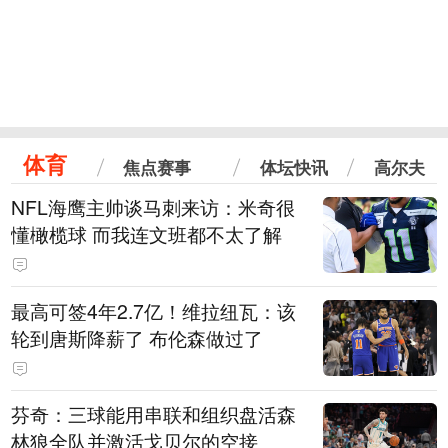
体育
焦点赛事
体坛快讯
高尔夫
NFL海鹰主帅谈马刺来访：米奇很
懂橄榄球 而我连文班都不太了解
最高可签4年2.7亿！维拉纽瓦：该
轮到唐斯降薪了 布伦森做过了
芬奇：三球能用串联和组织盘活森
林狼全队并激活戈贝尔的空接