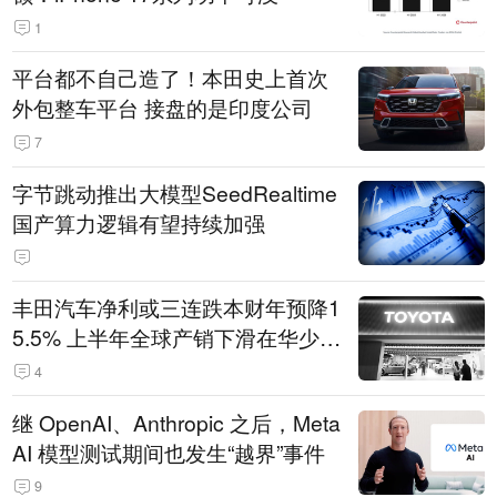
1
平台都不自己造了！本田史上首次
外包整车平台 接盘的是印度公司
7
字节跳动推出大模型SeedRealtime
国产算力逻辑有望持续加强
丰田汽车净利或三连跌本财年预降1
5.5% 上半年全球产销下滑在华少卖
14.3万辆
4
继 OpenAI、Anthropic 之后，Meta
AI 模型测试期间也发生“越界”事件
9