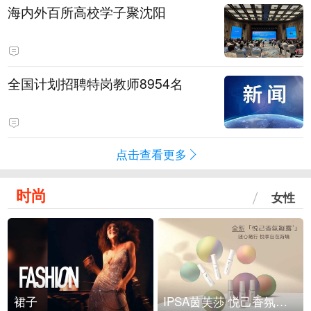
海内外百所高校学子聚沈阳
全国计划招聘特岗教师8954名
点击查看更多
时尚
女性
裙子
IPSA茵芙莎 悦己香氛凝露上市