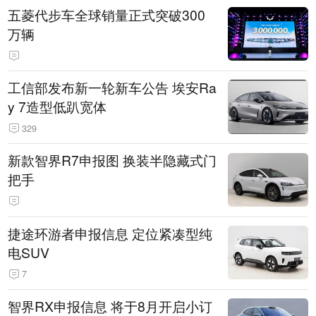
五菱代步车全球销量正式突破300
万辆
工信部发布新一轮新车公告 埃安Ra
y 7造型低趴宽体
329
新款智界R7申报图 换装半隐藏式门
把手
捷途环游者申报信息 定位紧凑型纯
电SUV
7
智界RX申报信息 将于8月开启小订