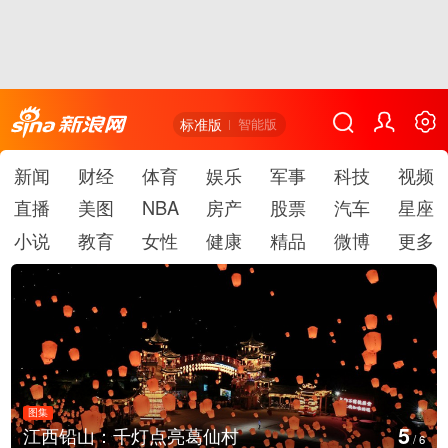
标准版
智能版
新闻
财经
体育
娱乐
军事
科技
视频
直播
美图
NBA
房产
股票
汽车
星座
小说
教育
女性
健康
精品
微博
更多
图集
6
上海：七彩稻田画迎最佳观赏期
/
6