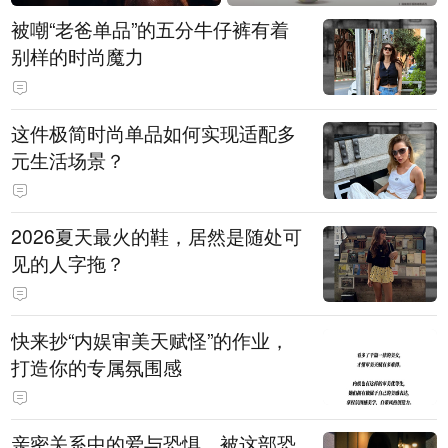
被嘲“老爸单品”的五分牛仔裤有着
别样的时尚魔力
这件极简时尚单品如何实现适配多
元生活场景？
2026夏天最火的鞋，居然是随处可
见的人字拖？
快来抄“内娱审美天赋怪”的作业，
打造你的专属氛围感
亲密关系中的爱与恐惧，被这部恐