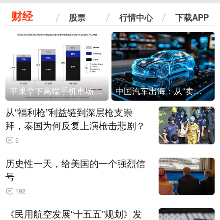
财经
股票
行情中心
下载APP
苹果拿下高端手机市场65%的份额：iPhone 17系列功不可没
中国汽车出海：从“卖出去”到“走进去”
从“福利枪”利益链到深层枪支崇
拜，泰国为何反复上演枪击悲剧？
5
历史性一天，给美国的一个强烈信
号
192
《民用航空发展“十五五”规划》发