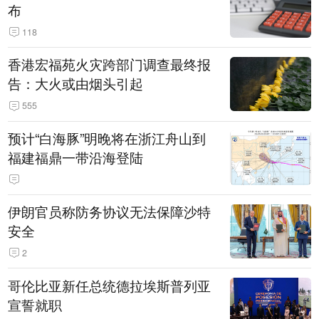
布
118
香港宏福苑火灾跨部门调查最终报
告：大火或由烟头引起
555
预计“白海豚”明晚将在浙江舟山到
福建福鼎一带沿海登陆
伊朗官员称防务协议无法保障沙特
安全
2
哥伦比亚新任总统德拉埃斯普列亚
宣誓就职