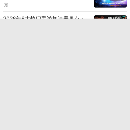
打造旗舰供电方案
2026年6大热门手游加速器盘点：
国服、外服与多设备支持
时空回溯，热血归来！科加斯正式
登陆峡谷，英雄之力降临符文乱
斗！
TT语音深耕游戏社交，2026China
Joy四大IP联动引爆线下引流闭环
狂浪八月，陈小春掌舵！《疯狂水
世界》首届狂浪节来袭，荒岛求生
直播即将开启