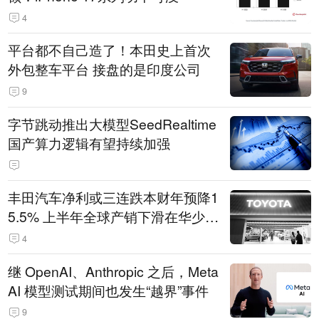
4
平台都不自己造了！本田史上首次
外包整车平台 接盘的是印度公司
9
字节跳动推出大模型SeedRealtime
国产算力逻辑有望持续加强
丰田汽车净利或三连跌本财年预降1
5.5% 上半年全球产销下滑在华少卖
14.3万辆
4
继 OpenAI、Anthropic 之后，Meta
AI 模型测试期间也发生“越界”事件
9