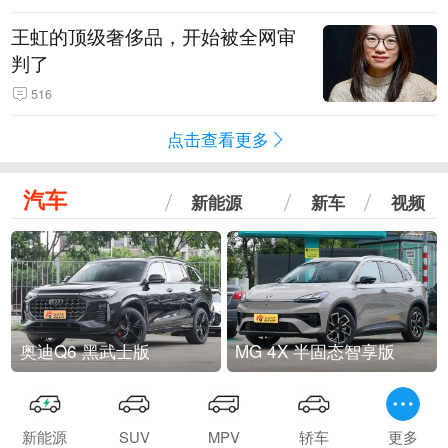
王虹的顶级奢侈品，开始被全网审
判了
516
点击查看更多
汽车
新能源
新车
视频
奥迪Q6 黑武士版
MG 4X 半固态智享版
新能源
SUV
MPV
轿车
更多