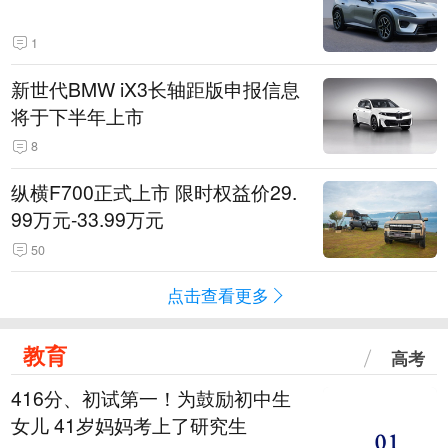
1
新世代BMW iX3长轴距版申报信息
将于下半年上市
8
纵横F700正式上市 限时权益价29.
99万元-33.99万元
50
点击查看更多
教育
高考
416分、初试第一！为鼓励初中生
女儿 41岁妈妈考上了研究生