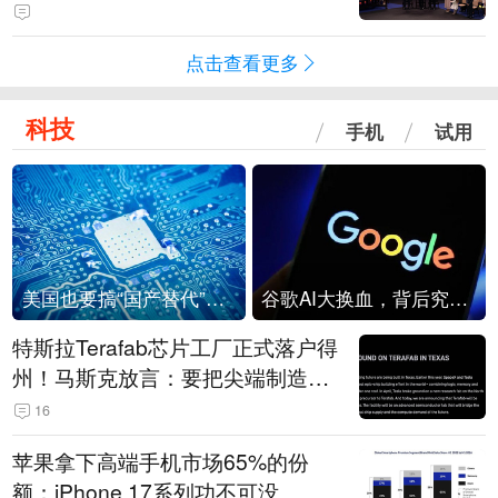
点击查看更多
科技
手机
试用
美国也要搞“国产替代”？先算清三笔账
谷歌AI大换血，背后究竟发生了什么？
特斯拉Terafab芯片工厂正式落户得
州！马斯克放言：要把尖端制造带
回美国
16
苹果拿下高端手机市场65%的份
额：iPhone 17系列功不可没