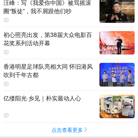
汪峰：写《我爱你中国》被骂摇滚
圈“叛徒”，我不屑跟他们吵
初心照亮出发，第38届大众电影百
花奖系列活动开幕
香港明星足球队亮相大同 怀旧港风
吹到千年古都
亿缕阳光·乡见｜朴实最动人心
点击查看更多