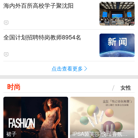
海内外百所高校学子聚沈阳
全国计划招聘特岗教师8954名
点击查看更多
时尚
女性
裙子
IPSA茵芙莎 悦己香氛凝露上市