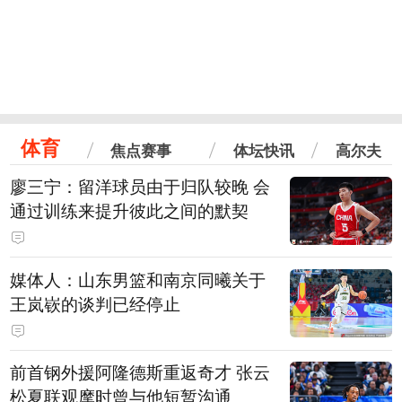
体育
焦点赛事
体坛快讯
高尔夫
廖三宁：留洋球员由于归队较晚 会
通过训练来提升彼此之间的默契
媒体人：山东男篮和南京同曦关于
王岚嵚的谈判已经停止
前首钢外援阿隆德斯重返奇才 张云
松夏联观摩时曾与他短暂沟通