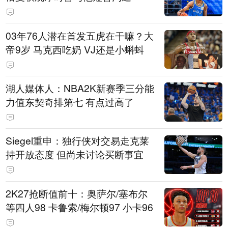
03年76人潜在首发五虎在干嘛？大
帝9岁 马克西吃奶 VJ还是小蝌蚪
湖人媒体人：NBA2K新赛季三分能
力值东契奇排第七 有点过高了
Siegel重申：独行侠对交易走克莱
持开放态度 但尚未讨论买断事宜
2K27抢断值前十：奥萨尔/塞布尔
等四人98 卡鲁索/梅尔顿97 小卡96