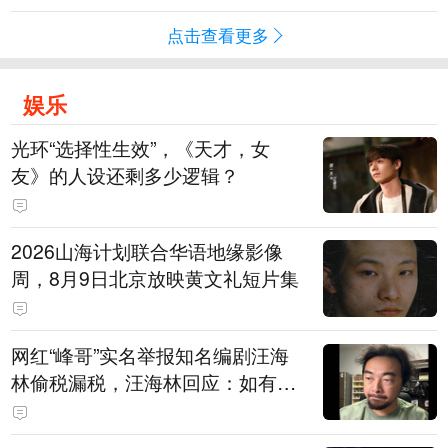
点击查看更多
娱乐
光环“选择性生效”，《天才，女
友》的人设还剩多少逻辑？
2026山海计划联合华语地缘影像
周，8月9日北京放映黄文礼短片集
网红“峰哥”实名举报知名编剧汪海
林偷税漏税，汪海林回应：如有违
法行为，相关机构自会进行评判和
处理，清者自清，无需一一回应