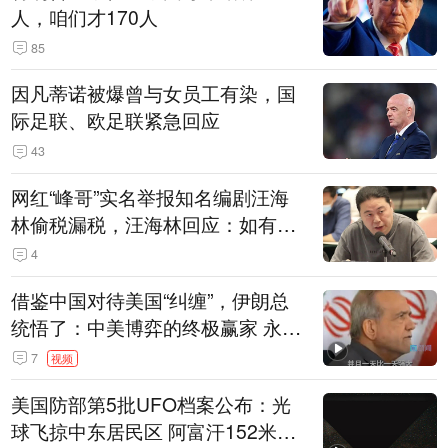
人，咱们才170人
85
因凡蒂诺被爆曾与女员工有染，国
际足联、欧足联紧急回应
43
网红“峰哥”实名举报知名编剧汪海
林偷税漏税，汪海林回应：如有违
法行为，相关机构自会进行评判和
4
处理
借鉴中国对待美国“纠缠”，伊朗总
统悟了：中美博弈的终极赢家 永远
是埋头发展的那一国 伊朗要学中
7
视频
国“做好自己的事”
美国防部第5批UFO档案公布：光
球飞掠中东居民区 阿富汗152米三