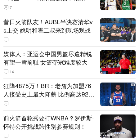
7
昔日火箭队友！AUBL半决赛清华v
s上交 姚明和霍二叔来到现场观战
媒体人：亚运会中国男篮尽遣精锐
有望一雪前耻 女篮夺冠难度较大
14
狂降4875万！BR：老詹为加盟76
人接受史上最大降薪 比例高达92.
6%
前火箭首轮秀要打WNBA？罗伊斯·
怀特公开挑战跨性别参赛规则！