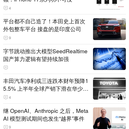
4
平台都不自己造了！本田史上首次
外包整车平台 接盘的是印度公司
9
字节跳动推出大模型SeedRealtime
国产算力逻辑有望持续加强
丰田汽车净利或三连跌本财年预降1
5.5% 上半年全球产销下滑在华少卖
14.3万辆
4
继 OpenAI、Anthropic 之后，Meta
AI 模型测试期间也发生“越界”事件
9