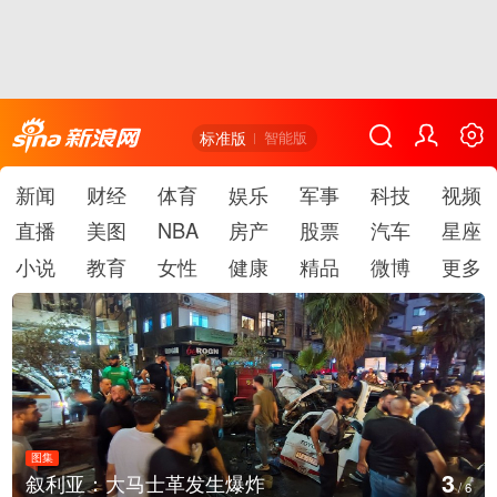
标准版
智能版
新闻
财经
体育
娱乐
军事
科技
视频
直播
美图
NBA
房产
股票
汽车
星座
小说
教育
女性
健康
精品
微博
更多
图集
3
叙利亚：大马士革发生爆炸
/
6