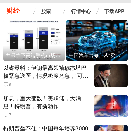
财经
股票
行情中心
下载APP
苹果拿下高端手机市场65%的份额：iPhone 17系列功不可没
中国汽车出海：从“卖出去”到“走进去”
以媒爆料：伊朗最高领袖穆杰塔巴
被紧急送医，情况极度危急，“可能
随时会死去”
8
加息，重大变数！美联储，大消
息！特朗普，有新动作
7
特朗普坐不住：中国每年培养3000