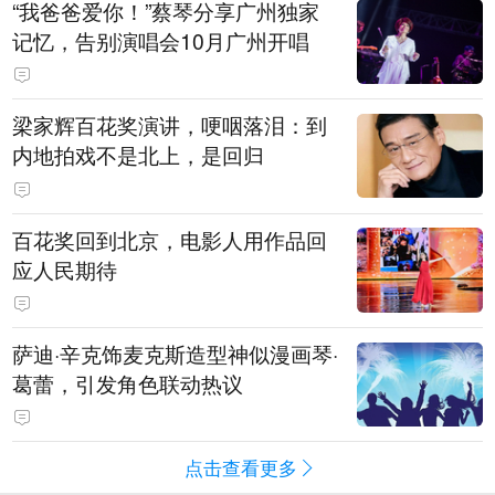
“我爸爸爱你！”蔡琴分享广州独家
记忆，告别演唱会10月广州开唱
梁家辉百花奖演讲，哽咽落泪：到
内地拍戏不是北上，是回归
百花奖回到北京，电影人用作品回
应人民期待
萨迪·辛克饰麦克斯造型神似漫画琴·
葛蕾，引发角色联动热议
点击查看更多