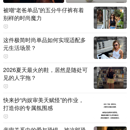
被嘲“老爸单品”的五分牛仔裤有着
别样的时尚魔力
这件极简时尚单品如何实现适配多
元生活场景？
2026夏天最火的鞋，居然是随处可
见的人字拖？
快来抄“内娱审美天赋怪”的作业，
打造你的专属氛围感
亲密关系中的爱与恐惧，被这部恐