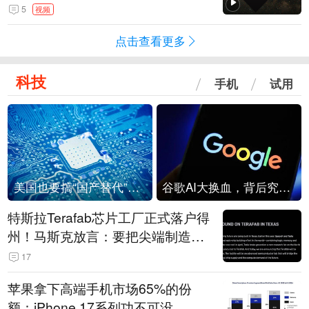
角形遮蔽星光
5
视频
点击查看更多
科技
手机
试用
美国也要搞“国产替代”？先算清三笔账
谷歌AI大换血，背后究竟发生了什么？
特斯拉Terafab芯片工厂正式落户得
州！马斯克放言：要把尖端制造带
回美国
17
苹果拿下高端手机市场65%的份
额：iPhone 17系列功不可没