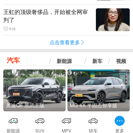
王虹的顶级奢侈品，开始被全网审
判了
516
点击查看更多
汽车
新能源
新车
视频
奥迪Q6 黑武士版
MG 4X 半固态智享版
新能源
SUV
MPV
轿车
更多