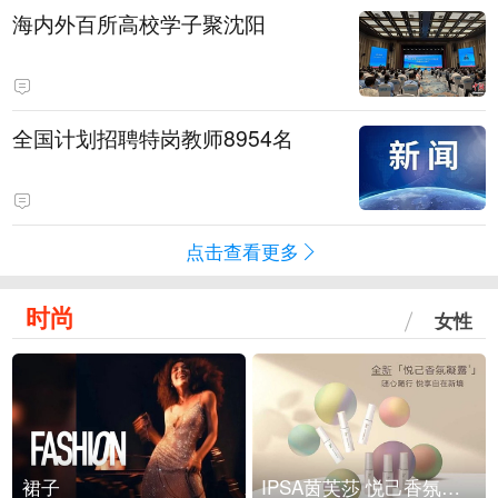
海内外百所高校学子聚沈阳
全国计划招聘特岗教师8954名
点击查看更多
时尚
女性
裙子
IPSA茵芙莎 悦己香氛凝露上市