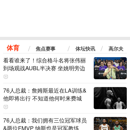
体育
焦点赛事
体坛快讯
高尔夫
看看谁来了！综合格斗名将张伟丽
到场观战AUBL半决赛 坐姚明旁边
76人总裁：詹姆斯最近在LA训练&
他即将出行 不知道他何时来费城
76人总裁：我们拥有三位冠军球员
&两位FMVP 纳斯也是冠军教练