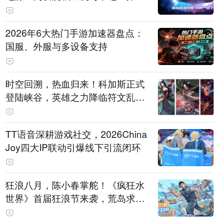
打造旗舰供电方案
2026年6大热门手游加速器盘点：
国服、外服与多设备支持
时空回溯，热血归来！科加斯正式
登陆峡谷，英雄之力降临符文乱
斗！
TT语音深耕游戏社交，2026China
Joy四大IP联动引爆线下引流闭环
狂浪八月，陈小春掌舵！《疯狂水
世界》首届狂浪节来袭，荒岛求生
直播即将开启