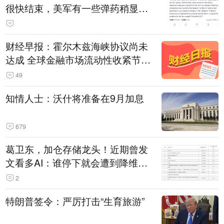
很快结束，美军有一些弹药稍显紧
张！伊朗公布拟议的海峡管理文本
财经早报：霍尔木兹海峡协议尚未
达成 全球金融市场流动性收紧节奏
暂缓
49
知情人士：沃什将准备在9月加息
679
葛卫东，加仓存储龙头！近期曾发
文看多AI：谁停下就会遭到降维打
击
2
特朗普签令：严厉打击“生育旅游”