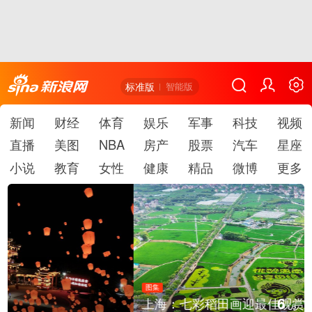
标准版
智能版
新闻
财经
体育
娱乐
军事
科技
视频
直播
美图
NBA
房产
股票
汽车
星座
小说
教育
女性
健康
精品
微博
更多
图集
6
上海：七彩稻田画迎最佳观赏期
/
6