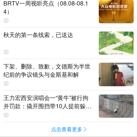
BRTV一周视听亮点（08.08-08.1
4）
秋天的第一条线索，已送达
下架、删除、致歉，文德斯为半世
纪前的争议镜头与金斯基和解
王力宏西安演唱会一“黄牛”被行拘
并罚款：撬开围挡带10人提前躲进
场馆清洁室，开唱前还没混入观众
席就被抓
点击查看更多