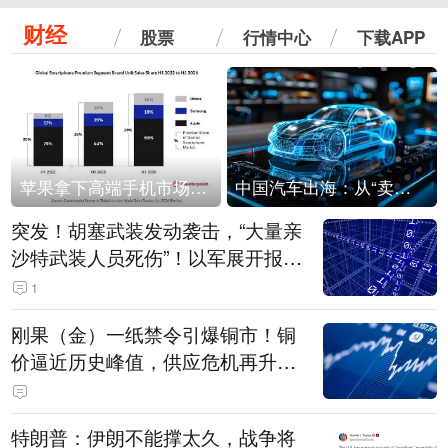
财经
股票
行情中心
下载APP
苹果拿下高端手机市场65%的份额：iPhone 17系列功不可没
中国汽车出海：从“卖出去”到“走进去”
突发！胡塞武装发动袭击，“大量亲
沙特武装人员死伤”！以军展开报复
性空袭
1
刚果（金）一纸禁令引爆铜市！铜
价逼近历史峰值，供应危机再升
级？
特朗普：伊朗不能撑太久，战争将