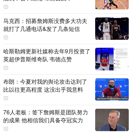
马克西：招募詹姆斯没费多大功夫
就打了几通电话&发了几条短信
哈斯勒姆更新社媒称去年9月投资了
英超伊普斯维奇队 韦德点赞
布朗：今夏对我的舆论攻击达到了
比以往更高程度 这没出乎我意料
76人老板：签下詹姆斯是团队努力
的成果 他相信我们具备夺冠实力