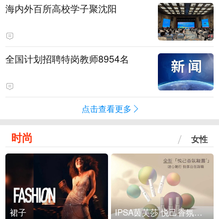
海内外百所高校学子聚沈阳
全国计划招聘特岗教师8954名
点击查看更多
时尚
女性
裙子
IPSA茵芙莎 悦己香氛凝露上市