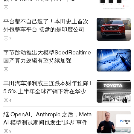
平台都不自己造了！本田史上首次
外包整车平台 接盘的是印度公司
7
字节跳动推出大模型SeedRealtime
国产算力逻辑有望持续加强
丰田汽车净利或三连跌本财年预降1
5.5% 上半年全球产销下滑在华少卖
14.3万辆
4
继 OpenAI、Anthropic 之后，Meta
AI 模型测试期间也发生“越界”事件
9