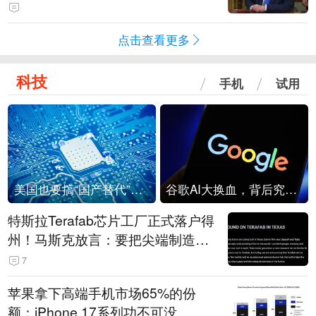
点击查看更多
科技
手机
试用
美国也要搞“国产替代”？先算清三笔账
谷歌AI大换血，背后究竟发生了什么？
特斯拉Terafab芯片工厂正式落户得
州！马斯克放言：要把尖端制造带
回美国
7
苹果拿下高端手机市场65%的份
额：iPhone 17系列功不可没