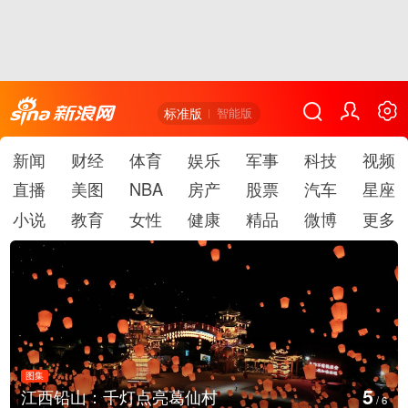
标准版
智能版
新闻
财经
体育
娱乐
军事
科技
视频
直播
美图
NBA
房产
股票
汽车
星座
小说
教育
女性
健康
精品
微博
更多
图集
6
江西铅山：千灯点亮葛仙村
/
6