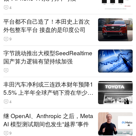
4
平台都不自己造了！本田史上首次
外包整车平台 接盘的是印度公司
9
字节跳动推出大模型SeedRealtime
国产算力逻辑有望持续加强
丰田汽车净利或三连跌本财年预降1
5.5% 上半年全球产销下滑在华少卖
14.3万辆
4
继 OpenAI、Anthropic 之后，Meta
AI 模型测试期间也发生“越界”事件
9