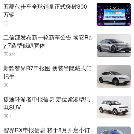
五菱代步车全球销量正式突破300
万辆
工信部发布新一轮新车公告 埃安Ra
y 7造型低趴宽体
329
新款智界R7申报图 换装半隐藏式门
把手
捷途环游者申报信息 定位紧凑型纯
电SUV
7
智界RX申报信息 将于8月开启小订