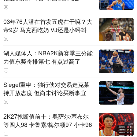
03年76人潜在首发五虎在干嘛？大
帝9岁 马克西吃奶 VJ还是小蝌蚪
湖人媒体人：NBA2K新赛季三分能
力值东契奇排第七 有点过高了
Siegel重申：独行侠对交易走克莱
持开放态度 但尚未讨论买断事宜
2K27抢断值前十：奥萨尔/塞布尔
等四人98 卡鲁索/梅尔顿97 小卡96