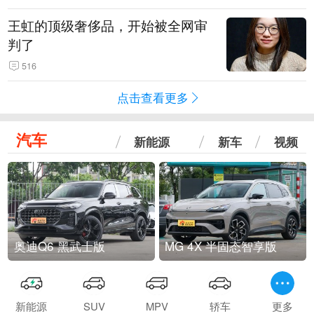
王虹的顶级奢侈品，开始被全网审
判了
516
点击查看更多
汽车
新能源
新车
视频
奥迪Q6 黑武士版
MG 4X 半固态智享版
新能源
SUV
MPV
轿车
更多