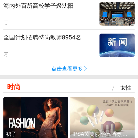
海内外百所高校学子聚沈阳
全国计划招聘特岗教师8954名
点击查看更多
时尚
女性
裙子
IPSA茵芙莎 悦己香氛凝露上市