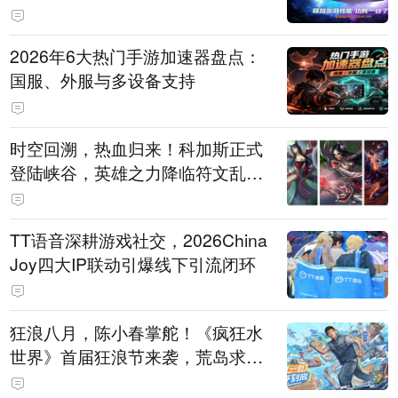
打造旗舰供电方案
2026年6大热门手游加速器盘点：
国服、外服与多设备支持
时空回溯，热血归来！科加斯正式
登陆峡谷，英雄之力降临符文乱
斗！
TT语音深耕游戏社交，2026China
Joy四大IP联动引爆线下引流闭环
狂浪八月，陈小春掌舵！《疯狂水
世界》首届狂浪节来袭，荒岛求生
直播即将开启