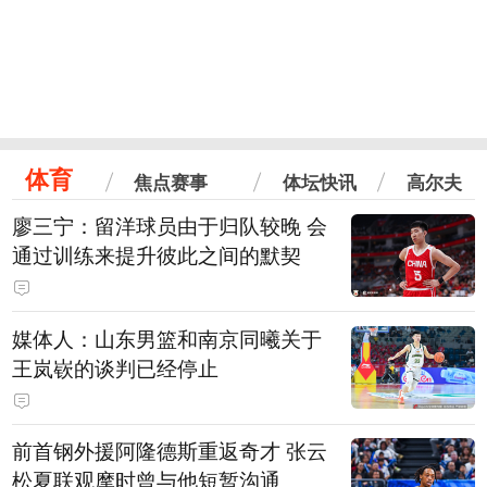
体育
焦点赛事
体坛快讯
高尔夫
廖三宁：留洋球员由于归队较晚 会
通过训练来提升彼此之间的默契
媒体人：山东男篮和南京同曦关于
王岚嵚的谈判已经停止
前首钢外援阿隆德斯重返奇才 张云
松夏联观摩时曾与他短暂沟通