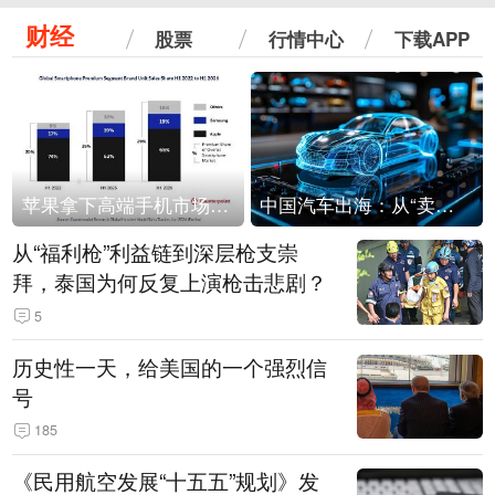
财经
股票
行情中心
下载APP
苹果拿下高端手机市场65%的份额：iPhone 17系列功不可没
中国汽车出海：从“卖出去”到“走进去”
从“福利枪”利益链到深层枪支崇
拜，泰国为何反复上演枪击悲剧？
5
历史性一天，给美国的一个强烈信
号
185
《民用航空发展“十五五”规划》发