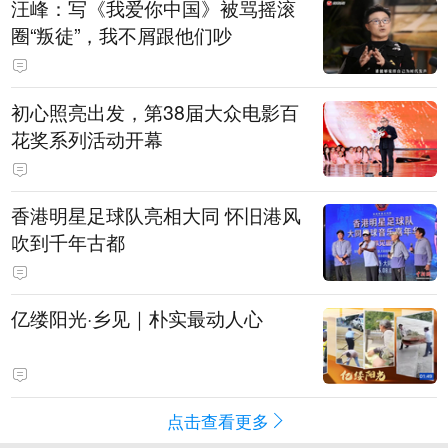
汪峰：写《我爱你中国》被骂摇滚
圈“叛徒”，我不屑跟他们吵
初心照亮出发，第38届大众电影百
花奖系列活动开幕
香港明星足球队亮相大同 怀旧港风
吹到千年古都
亿缕阳光·乡见｜朴实最动人心
点击查看更多