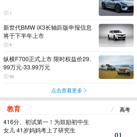
1
新世代BMW iX3长轴距版申报信息
将于下半年上市
8
纵横F700正式上市 限时权益价29.
99万元-33.99万元
50
点击查看更多
教育
高考
416分、初试第一！为鼓励初中生
女儿 41岁妈妈考上了研究生