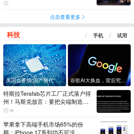
点击查看更多
科技
手机
试用
美国也要搞“国产替代”？先算清三笔账
谷歌AI大换血，背后究竟发生了什么？
特斯拉Terafab芯片工厂正式落户得
州！马斯克放言：要把尖端制造带
回美国
16
苹果拿下高端手机市场65%的份
额：iPhone 17系列功不可没