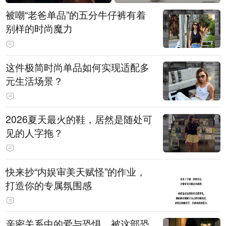
被嘲“老爸单品”的五分牛仔裤有着
别样的时尚魔力
这件极简时尚单品如何实现适配多
元生活场景？
2026夏天最火的鞋，居然是随处可
见的人字拖？
快来抄“内娱审美天赋怪”的作业，
打造你的专属氛围感
亲密关系中的爱与恐惧，被这部恐