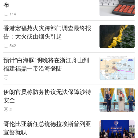
布
114
香港宏福苑火灾跨部门调查最终报
告：大火或由烟头引起
542
预计“白海豚”明晚将在浙江舟山到
福建福鼎一带沿海登陆
伊朗官员称防务协议无法保障沙特
安全
2
哥伦比亚新任总统德拉埃斯普列亚
宣誓就职