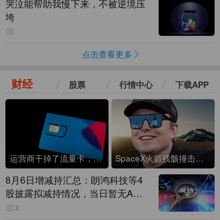
哭泣能帮助我慢下来，不被逆境压
垮
点击查看更多
财经
股票
行情中心
下载APP
运营商干掉了流量卡，他们真的玩不起了
SpaceX火箭残骸撞击月球
8月6日增减持汇总：朗鸿科技等4
股披露拟减持情况，当日暂无A股
公司披露拟增持情况（表）
2