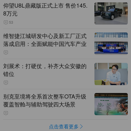
仰望U8L鼎藏版正式上市 售价145.
8万元
53
维智捷江城研发中心及新工厂正式
落成启用：全面赋能中国汽车产业
刘展术：打硬仗，补齐大众安徽的
错位
别克至境将全系首次整车OTA升级
覆盖智舱与辅助驾驶四大场景
点击查看更多