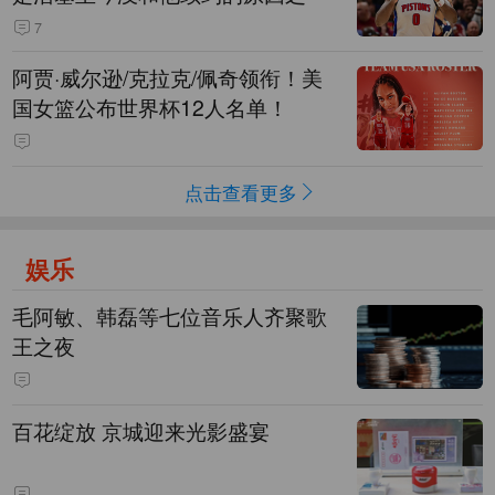
7
阿贾·威尔逊/克拉克/佩奇领衔！美
国女篮公布世界杯12人名单！
点击查看更多
娱乐
毛阿敏、韩磊等七位音乐人齐聚歌
王之夜
百花绽放 京城迎来光影盛宴