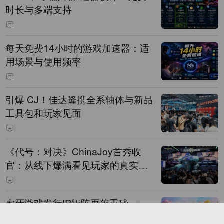
时长与多端支持
每天免费14小时的游戏加速器：适
用场景与使用频率
引爆 CJ！佳达隆携全系轴体与新品
工具包和玩家见面
《代号：对决》ChinaJoy首秀收
官：从线下爆满看见玩家的真实期
待
虎牙游戏发行IP矩阵再落重磅一
子！顶流“女明星”ZANMANG LOO