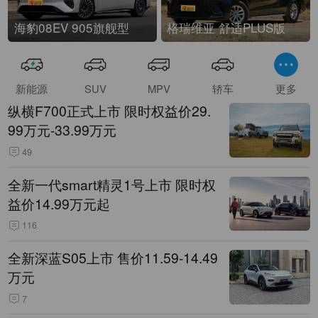
海豹08EV 905旗舰型
格瑞维亚 舒适PLUS版
新能源
SUV
MPV
轿车
更多
纵横F700正式上市 限时权益价29.
99万元-33.99万元
49
全新一代smart精灵1号上市 限时权
益价14.99万元起
116
全新深蓝S05上市 售价11.59-14.49
万元
7