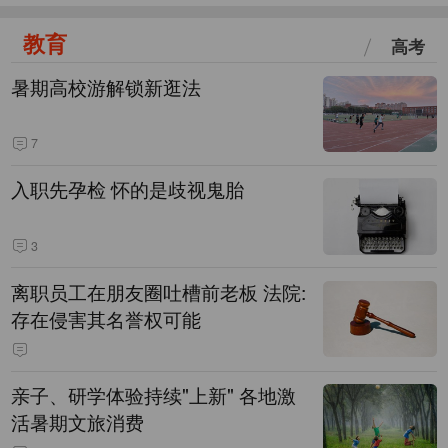
教育
高考
暑期高校游解锁新逛法
7
入职先孕检 怀的是歧视鬼胎
3
离职员工在朋友圈吐槽前老板 法院:
存在侵害其名誉权可能
亲子、研学体验持续"上新" 各地激
活暑期文旅消费