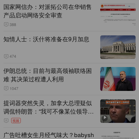
国家网信办：对派拓公司在华销售
产品启动网络安全审查
388
知情人士：沃什将准备在9月加息
474
伊朗总统：目前与最高领袖联络困
难 其决策过程遭人利用
1047
提词器突然失灵，加拿大总理疑似
调侃特朗普：“我可不像某位领导
人，把这当成一场阴谋”，全场哄笑
视频
广告吐槽女生月经气味大？babysh