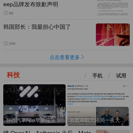
eep品牌发布致歉声明
86
韩国部长：我最担心中国了
246
点击查看更多
科技
手机
试用
智己汽车App苹果端突然“下架”
谷歌AI权力格局一夜大洗牌
继 OpenAI、Anthropic 之后，Meta