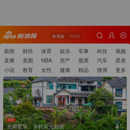
标准版
智能版
新闻
财经
体育
娱乐
军事
科技
视频
直播
美图
NBA
房产
股票
汽车
星座
小说
教育
女性
健康
精品
微博
更多
图集
5
云南普洱：乡村风光如画
/
6