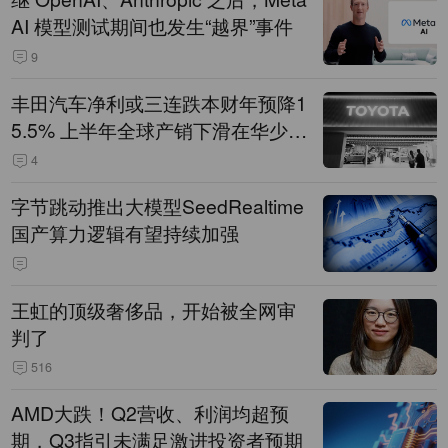
AI 模型测试期间也发生“越界”事件
9
丰田汽车净利或三连跌本财年预降1
5.5% 上半年全球产销下滑在华少卖
14.3万辆
4
字节跳动推出大模型SeedRealtime
国产算力逻辑有望持续加强
王虹的顶级奢侈品，开始被全网审
判了
516
AMD大跌！Q2营收、利润均超预
期，Q3指引未满足激进投资者预期