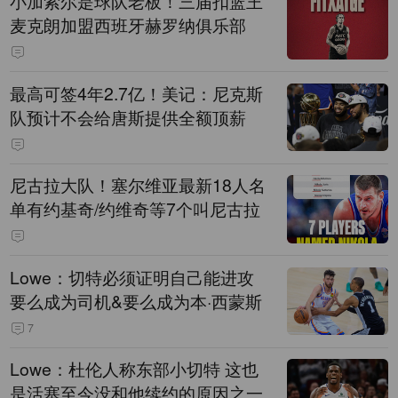
小加索尔是球队老板！三届扣篮王
麦克朗加盟西班牙赫罗纳俱乐部
最高可签4年2.7亿！美记：尼克斯
队预计不会给唐斯提供全额顶薪
尼古拉大队！塞尔维亚最新18人名
单有约基奇/约维奇等7个叫尼古拉
Lowe：切特必须证明自己能进攻
要么成为司机&要么成为本·西蒙斯
7
Lowe：杜伦人称东部小切特 这也
是活塞至今没和他续约的原因之一