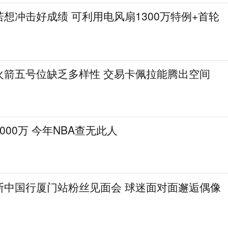
想冲击好成绩 可利用电风扇1300万特例+首轮
火箭五号位缺乏多样性 交易卡佩拉能腾出空间
000万 今年NBA查无此人
斯中国行厦门站粉丝见面会 球迷面对面邂逅偶像