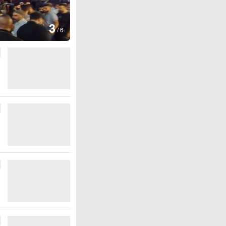
图集
3
云南弥勒：欢庆火把节
/
6