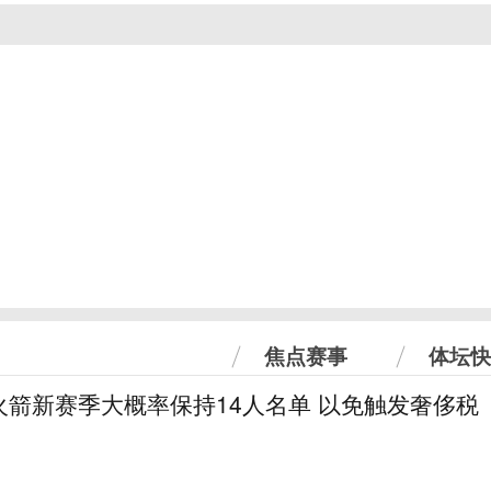
焦点赛事
体坛快
火箭新赛季大概率保持14人名单 以免触发奢侈税