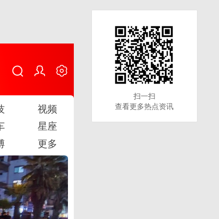
扫一扫
扫一扫
查看更多热点资讯
查看更多热点资讯
技
视频
车
星座
博
更多