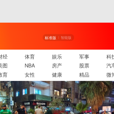
标准版
智能版
财经
体育
娱乐
军事
科
美图
NBA
房产
股票
汽
教育
女性
健康
精品
微