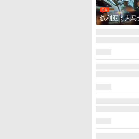
图集
叙利亚：大马