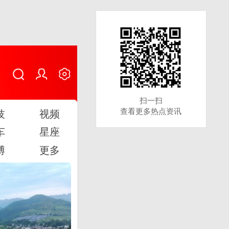
扫一扫
扫一扫
查看更多热点资讯
查看更多热点资讯
技
视频
车
星座
博
更多