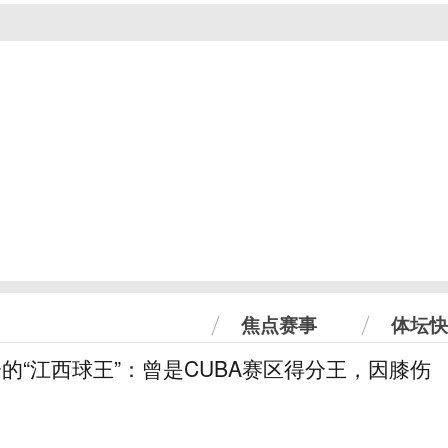
焦点赛事
体坛快
分的“江西球王”：曾是CUBA赛区得分王，因膝伤