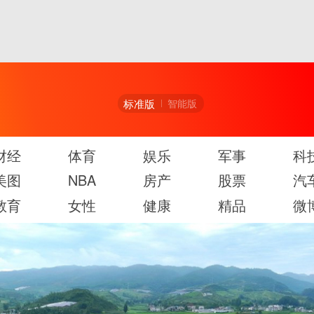
标准版
智能版
财经
体育
娱乐
军事
科
美图
NBA
房产
股票
汽
教育
女性
健康
精品
微