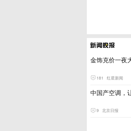
金饰克价一夜大
181
红星新闻
中国产空调，让
9
北京日报