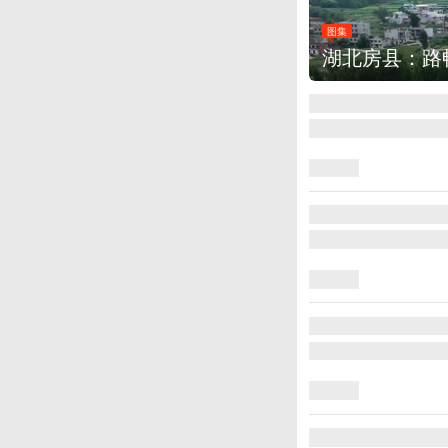
图集
德国：巴特施