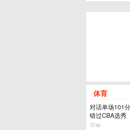
体育
对话单场101
错过CBA选秀
33