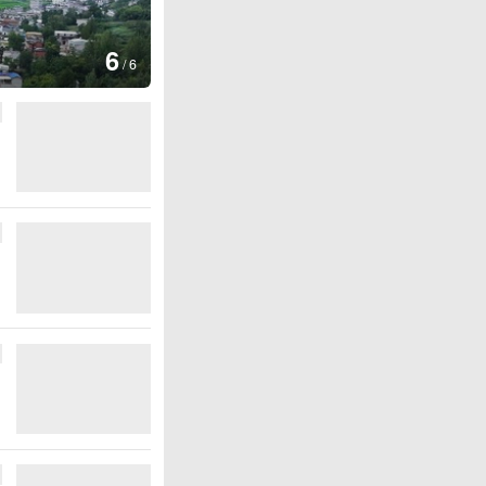
1
/
6