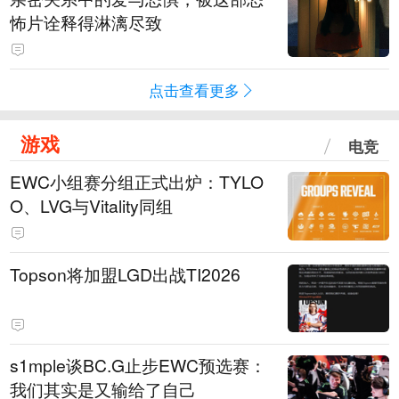
怖片诠释得淋漓尽致
点击查看更多
游戏
电竞
EWC小组赛分组正式出炉：TYLO
O、LVG与Vitality同组
Topson将加盟LGD出战TI2026
s1mple谈BC.G止步EWC预选赛：
我们其实是又输给了自己