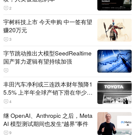
2
宇树科技上市 今天申购 中一签有望
赚20万元
3
字节跳动推出大模型SeedRealtime
国产算力逻辑有望持续加强
丰田汽车净利或三连跌本财年预降1
5.5% 上半年全球产销下滑在华少卖
14.3万辆
4
继 OpenAI、Anthropic 之后，Meta
AI 模型测试期间也发生“越界”事件
9