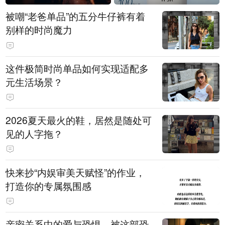
被嘲“老爸单品”的五分牛仔裤有着
别样的时尚魔力
这件极简时尚单品如何实现适配多
元生活场景？
2026夏天最火的鞋，居然是随处可
见的人字拖？
快来抄“内娱审美天赋怪”的作业，
打造你的专属氛围感
亲密关系中的爱与恐惧，被这部恐