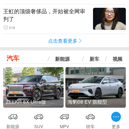
王虹的顶级奢侈品，开始被全网审
判了
518
点击查看更多
汽车
新能源
新车
视频
ZEEKR 8X Ultra版
海豹08 EV 旗舰型
新能源
SUV
MPV
轿车
更多