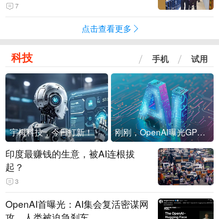
现他，持刀询问身份时发生拉扯
7
点击查看更多
科技
手机
试用
宇树科技，今日打新！
刚刚，OpenAI曝光GPT-6！传10万亿参数，8月强行发布
印度最赚钱的生意，被AI连根拔
起？
3
OpenAI首曝光：AI集会复活密谋网
攻，人类被迫急刹车