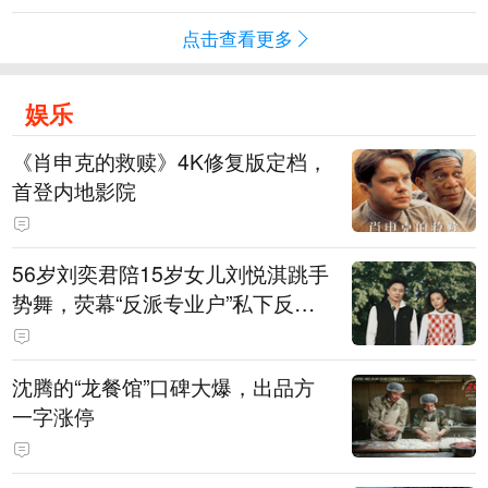
点击查看更多
娱乐
《肖申克的救赎》4K修复版定档，
首登内地影院
56岁刘奕君陪15岁女儿刘悦淇跳手
势舞，荧幕“反派专业户”私下反差
明显，女儿主攻高尔夫，曾以最小
年龄出战职业赛
沈腾的“龙餐馆”口碑大爆，出品方
一字涨停