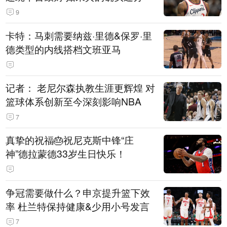
9
卡特：马刺需要纳兹·里德&保罗·里
德类型的内线搭档文班亚马
记者： 老尼尔森执教生涯更辉煌 对
篮球体系创新至今深刻影响NBA
7
真挚的祝福🎂祝尼克斯中锋“庄
神”德拉蒙德33岁生日快乐！
争冠需要做什么？申京提升篮下效
率 杜兰特保持健康&少用小号发言
7