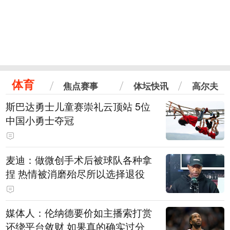
体育
焦点赛事
体坛快讯
高尔夫
斯巴达勇士儿童赛崇礼云顶站 5位
中国小勇士夺冠
麦迪：做微创手术后被球队各种拿
捏 热情被消磨殆尽所以选择退役
媒体人：伦纳德要价如主播索打赏
还绕平台敛财 如果真的确实过分