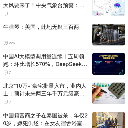
大风要来了！中央气象台预警：今
天到明天，浙江、安徽有特大暴雨
牛弹琴：美国，此地无银三百两
226
中国AI大模型调用量连续十五周领
跑：环比增长570%，DeepSeek-V
4-Flash正式版登顶！MiniMax M
7
3、阶跃星辰Step 3.7 Flash跌出榜
北京“10万+”豪宅批量入市，业内人
单
士：预计未来两三年千万元级豪宅
潜在供应达万套！谁在买单？
7
中国籍富商之子在泰国被杀，年仅2
0岁，嫌犯供述：在女友宿舍浴室发