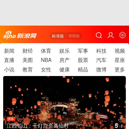
标准版
智能版
新闻
财经
体育
娱乐
军事
科技
视频
直播
美图
NBA
房产
股票
汽车
星座
小说
教育
女性
健康
精品
微博
更多
图集
6
上海：七彩稻田画迎最佳观赏期
/
6