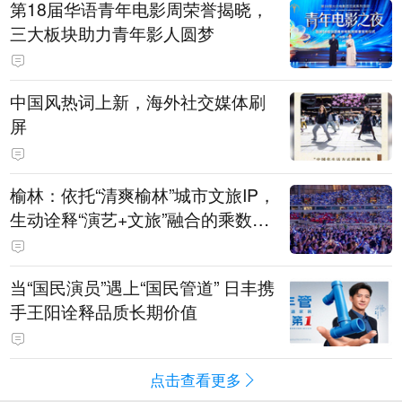
第18届华语青年电影周荣誉揭晓，
三大板块助力青年影人圆梦
中国风热词上新，海外社交媒体刷
屏
榆林：依托“清爽榆林”城市文旅IP，
生动诠释“演艺+文旅”融合的乘数效
应
当“国民演员”遇上“国民管道” 日丰携
手王阳诠释品质长期价值
点击查看更多