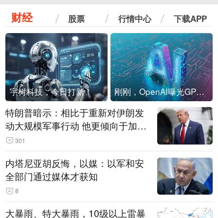
财经
股票
行情中心
下载APP
宇树科技，今日打新！
刚刚，OpenAI曝光GPT-6！传10万亿参数，8月强行发布
特朗普暗示：相比于重新对伊朗发
动大规模军事行动 他更倾向于加大
经济施压
301
内塔尼亚胡反悔，以媒：以军和安
全部门通过媒体才获知
8
大暴雨、特大暴雨，10级以上雷暴