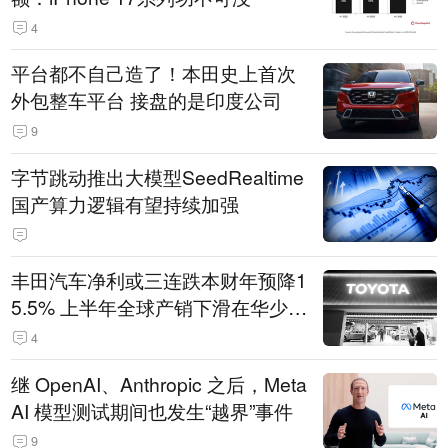
4
平台都不自己造了！本田史上首次
外包整车平台 接盘的是印度公司
9
字节跳动推出大模型SeedRealtime
国产算力逻辑有望持续加强
丰田汽车净利或三连跌本财年预降1
5.5% 上半年全球产销下滑在华少卖
14.3万辆
4
继 OpenAI、Anthropic 之后，Meta
AI 模型测试期间也发生“越界”事件
9