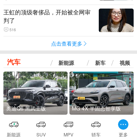
王虹的顶级奢侈品，开始被全网审
判了
516
点击查看更多
汽车
新能源
新车
视频
奥迪Q6 黑武士版
MG 4X 半固态智享版
新能源
SUV
MPV
轿车
更多