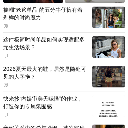
被嘲“老爸单品”的五分牛仔裤有着
别样的时尚魔力
这件极简时尚单品如何实现适配多
元生活场景？
2026夏天最火的鞋，居然是随处可
见的人字拖？
快来抄“内娱审美天赋怪”的作业，
打造你的专属氛围感
亲密关系中的爱与恐惧，被这部恐