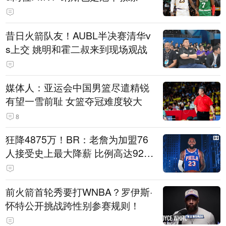
昔日火箭队友！AUBL半决赛清华v
s上交 姚明和霍二叔来到现场观战
媒体人：亚运会中国男篮尽遣精锐
有望一雪前耻 女篮夺冠难度较大
8
狂降4875万！BR：老詹为加盟76
人接受史上最大降薪 比例高达92.
6%
前火箭首轮秀要打WNBA？罗伊斯·
怀特公开挑战跨性别参赛规则！