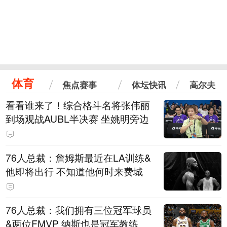
体育
焦点赛事
体坛快讯
高尔夫
看看谁来了！综合格斗名将张伟丽
到场观战AUBL半决赛 坐姚明旁边
76人总裁：詹姆斯最近在LA训练&
他即将出行 不知道他何时来费城
76人总裁：我们拥有三位冠军球员
&两位FMVP 纳斯也是冠军教练