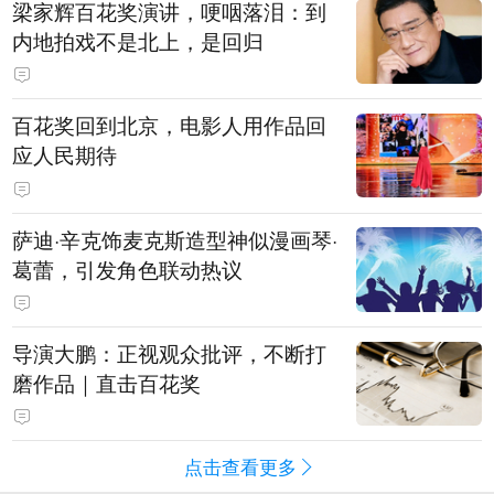
梁家辉百花奖演讲，哽咽落泪：到
内地拍戏不是北上，是回归
百花奖回到北京，电影人用作品回
应人民期待
萨迪·辛克饰麦克斯造型神似漫画琴·
葛蕾，引发角色联动热议
导演大鹏：正视观众批评，不断打
磨作品｜直击百花奖
点击查看更多