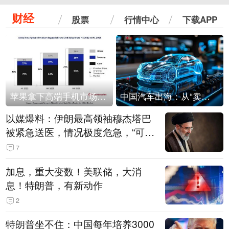
财经
股票
行情中心
下载APP
苹果拿下高端手机市场65%的份额：iPhone 17系列功不可没
中国汽车出海：从“卖出去”到“走进去”
以媒爆料：伊朗最高领袖穆杰塔巴
被紧急送医，情况极度危急，“可能
随时会死去”
7
加息，重大变数！美联储，大消
息！特朗普，有新动作
2
特朗普坐不住：中国每年培养3000