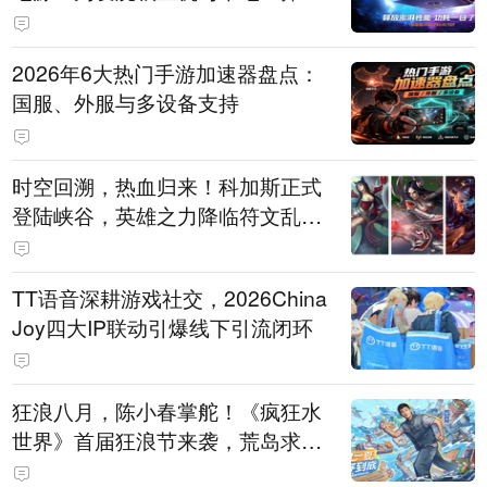
打造旗舰供电方案
2026年6大热门手游加速器盘点：
国服、外服与多设备支持
时空回溯，热血归来！科加斯正式
登陆峡谷，英雄之力降临符文乱
斗！
TT语音深耕游戏社交，2026China
Joy四大IP联动引爆线下引流闭环
狂浪八月，陈小春掌舵！《疯狂水
世界》首届狂浪节来袭，荒岛求生
直播即将开启