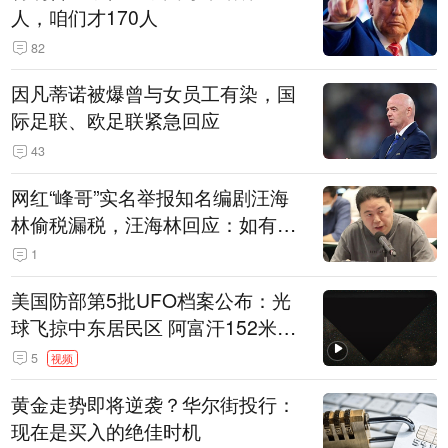
人，咱们才170人
82
因凡蒂诺被爆曾与女员工有染，国
际足联、欧足联紧急回应
43
网红“峰哥”实名举报知名编剧汪海
林偷税漏税，汪海林回应：如有违
法行为，相关机构自会进行评判和
1
处理
美国防部第5批UFO档案公布：光
球飞掠中东居民区 阿富汗152米三
角形遮蔽星光
5
视频
黄金走势即将逆袭？华尔街投行：
现在是买入的绝佳时机