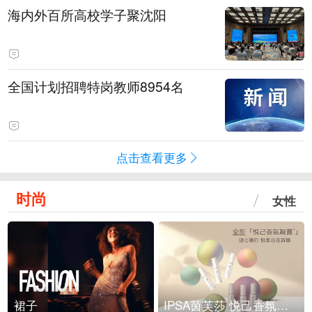
海内外百所高校学子聚沈阳
全国计划招聘特岗教师8954名
点击查看更多
时尚
女性
裙子
IPSA茵芙莎 悦己香氛凝露上市