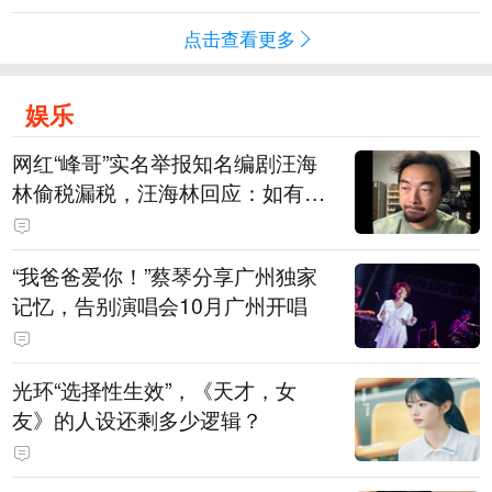
点击查看更多
娱乐
网红“峰哥”实名举报知名编剧汪海
林偷税漏税，汪海林回应：如有违
法行为，相关机构自会进行评判和
处理，清者自清，无需一一回应
“我爸爸爱你！”蔡琴分享广州独家
记忆，告别演唱会10月广州开唱
光环“选择性生效”，《天才，女
友》的人设还剩多少逻辑？