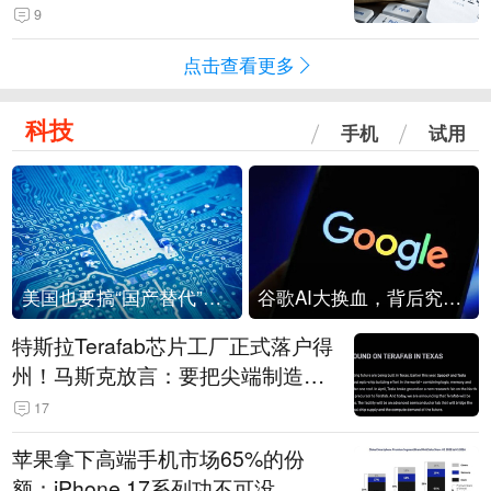
9
点击查看更多
科技
手机
试用
美国也要搞“国产替代”？先算清三笔账
谷歌AI大换血，背后究竟发生了什么？
特斯拉Terafab芯片工厂正式落户得
州！马斯克放言：要把尖端制造带
回美国
17
苹果拿下高端手机市场65%的份
额：iPhone 17系列功不可没