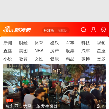
标准版
智能版
新闻
财经
体育
娱乐
军事
科技
视频
直播
美图
NBA
房产
股票
汽车
星座
小说
教育
女性
健康
精品
微博
更多
图集
4
云南弥勒：欢庆火把节
/
6