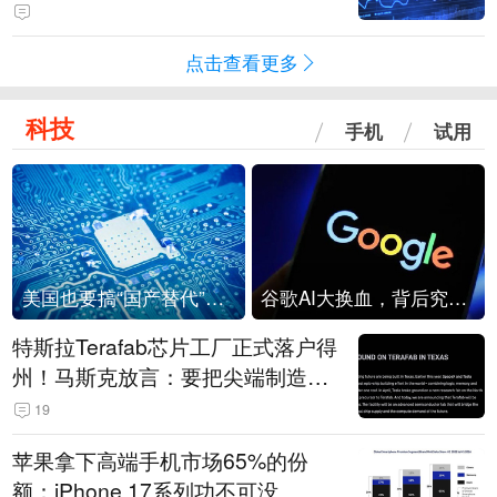
点击查看更多
科技
手机
试用
美国也要搞“国产替代”？先算清三笔账
谷歌AI大换血，背后究竟发生了什么？
特斯拉Terafab芯片工厂正式落户得
州！马斯克放言：要把尖端制造带
回美国
19
苹果拿下高端手机市场65%的份
额：iPhone 17系列功不可没