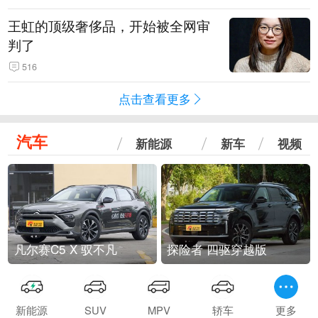
王虹的顶级奢侈品，开始被全网审
判了
516
点击查看更多
汽车
新能源
新车
视频
凡尔赛C5 X 驭不凡
探险者 四驱穿越版
新能源
SUV
MPV
轿车
更多