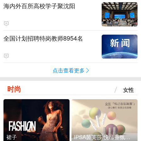
海内外百所高校学子聚沈阳
全国计划招聘特岗教师8954名
点击查看更多
时尚
女性
裙子
IPSA茵芙莎 悦己香氛凝露上市