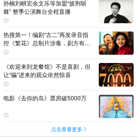
孙楠刘畊宏余文乐等加盟“披荆斩
棘” 整季公演舞台全程直播
热搜第一！编剧“古二”再发录音指
控《繁花》总制片涉毒，剧方有税
务问题，录音中王家卫称“一点够
了，要不然又要出事”
《欢迎来到龙餐馆》不是喜剧，但
让“骗”进来的观众依然惊喜
电影《去你的岛》票房破5000万
点击查看更多