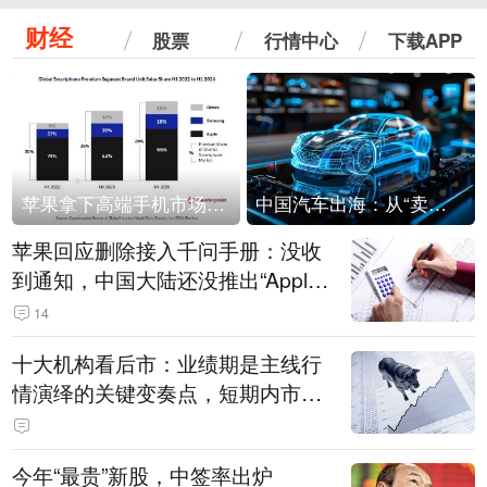
财经
股票
行情中心
下载APP
苹果拿下高端手机市场65%的份额：iPhone 17系列功不可没
中国汽车出海：从“卖出去”到“走进去”
苹果回应删除接入千问手册：没收
到通知，中国大陆还没推出“Apple
智能使用千问”功能
14
十大机构看后市：业绩期是主线行
情演绎的关键变奏点，短期内市场
或继续反弹，关注三条业绩主线
今年“最贵”新股，中签率出炉