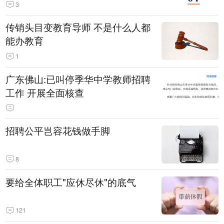
3
传销头目变教育导师 不是什么人都
能办教育
1
广东佛山:已叫停季华中学教师招聘
工作 开展全面核查
招聘公平岂容花钱做手脚
8
要给全体职工"应休尽休"的底气
121