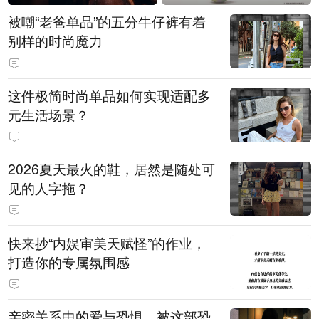
被嘲“老爸单品”的五分牛仔裤有着
别样的时尚魔力
这件极简时尚单品如何实现适配多
元生活场景？
2026夏天最火的鞋，居然是随处可
见的人字拖？
快来抄“内娱审美天赋怪”的作业，
打造你的专属氛围感
亲密关系中的爱与恐惧，被这部恐