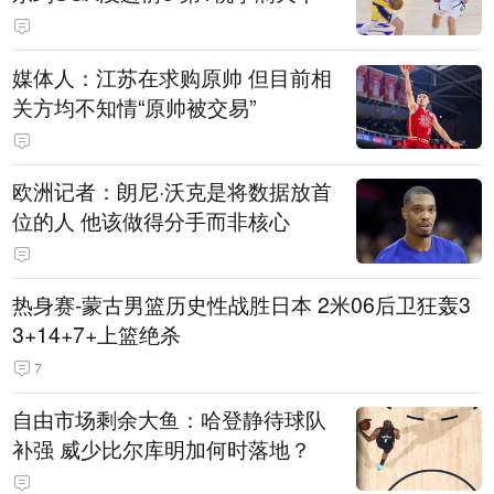
媒体人：江苏在求购原帅 但目前相
关方均不知情“原帅被交易”
欧洲记者：朗尼·沃克是将数据放首
位的人 他该做得分手而非核心
热身赛-蒙古男篮历史性战胜日本 2米06后卫狂轰3
3+14+7+上篮绝杀
7
自由市场剩余大鱼：哈登静待球队
补强 威少比尔库明加何时落地？