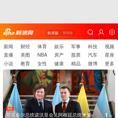
标准版
智能版
新闻
财经
体育
娱乐
军事
科技
视频
直播
美图
NBA
房产
股票
汽车
星座
小说
教育
女性
健康
精品
微博
更多
图集
1
厄瓜多尔总统诺沃亚会见阿根廷总统米莱
/
6