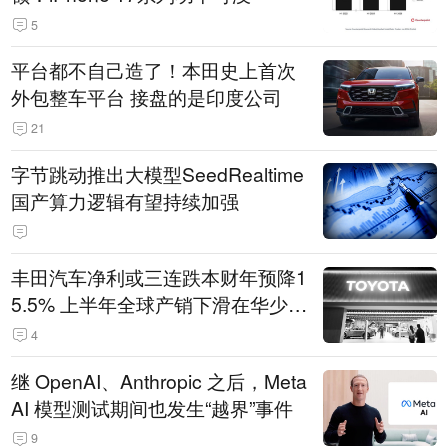
5
平台都不自己造了！本田史上首次
外包整车平台 接盘的是印度公司
21
字节跳动推出大模型SeedRealtime
国产算力逻辑有望持续加强
丰田汽车净利或三连跌本财年预降1
5.5% 上半年全球产销下滑在华少卖
14.3万辆
4
继 OpenAI、Anthropic 之后，Meta
AI 模型测试期间也发生“越界”事件
9