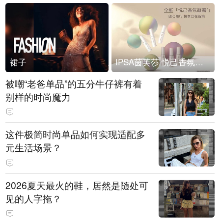
裙子
IPSA茵芙莎 悦己香氛凝露上市
被嘲“老爸单品”的五分牛仔裤有着
别样的时尚魔力
这件极简时尚单品如何实现适配多
元生活场景？
2026夏天最火的鞋，居然是随处可
见的人字拖？