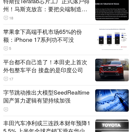
特斯拉Terafab芯片工厂正式落户得
州！马斯克放言：要把尖端制造带
回美国
18
苹果拿下高端手机市场65%的份
额：iPhone 17系列功不可没
5
平台都不自己造了！本田史上首次
外包整车平台 接盘的是印度公司
17
字节跳动推出大模型SeedRealtime
国产算力逻辑有望持续加强
丰田汽车净利或三连跌本财年预降1
5.5% 上半年全球产销下滑在华少卖