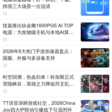
跨境三大场景一次说清
技嘉推出钛金雕1600PG5 AI TOP
电源：为发烧级主机与本地AI算力
打造旗舰供电方案
2026年6大热门手游加速器盘点：
国服、外服与多设备支持
时空回溯，热血归来！科加斯正式
登陆峡谷，英雄之力降临符文乱
斗！
TT语音深耕游戏社交，2026China
Joy四大IP联动引爆线下引流闭环