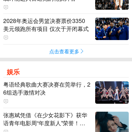
2028年奥运会男篮决赛票价3350
美元领跑所有项目 仅次于开闭幕式
点击查看更多
娱乐
粤语经典歌曲大赛决赛在莞举行，2
6组选手激情对决
张惠斌凭借《在少女花影下》获华
语青年电影周“年度新人”荣誉！该
电影全程在广州取景，采用粤语对