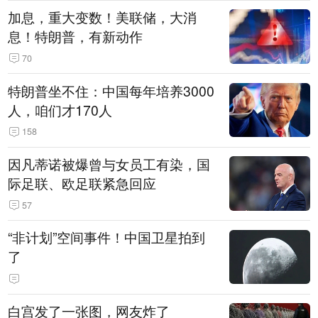
加息，重大变数！美联储，大消
息！特朗普，有新动作
70
特朗普坐不住：中国每年培养3000
人，咱们才170人
158
因凡蒂诺被爆曾与女员工有染，国
际足联、欧足联紧急回应
57
“非计划”空间事件！中国卫星拍到
了
白宫发了一张图，网友炸了