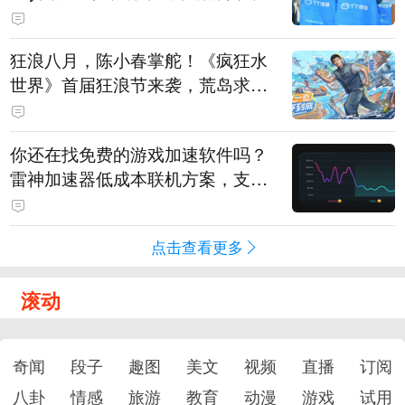
狂浪八月，陈小春掌舵！《疯狂水
世界》首届狂浪节来袭，荒岛求生
直播即将开启
你还在找免费的游戏加速软件吗？
雷神加速器低成本联机方案，支持
免费试用
点击查看更多
滚动
奇闻
段子
趣图
美文
视频
直播
订阅
八卦
情感
旅游
教育
动漫
游戏
试用