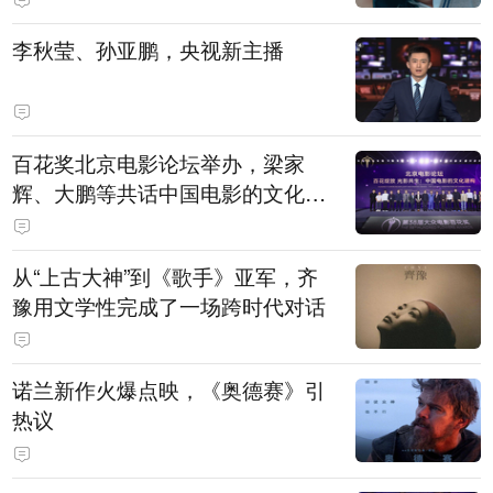
白，主演均为广州本土演员
李秋莹、孙亚鹏，央视新主播
百花奖北京电影论坛举办，梁家
辉、大鹏等共话中国电影的文化建
构
从“上古大神”到《歌手》亚军，齐
豫用文学性完成了一场跨时代对话
诺兰新作火爆点映，《奥德赛》引
热议