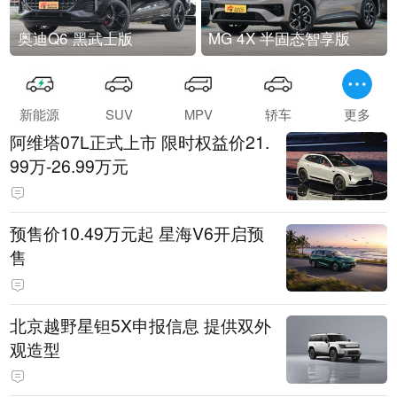
奥迪Q6 黑武士版
MG 4X 半固态智享版
新能源
SUV
MPV
轿车
更多
阿维塔07L正式上市 限时权益价21.
99万-26.99万元
预售价10.49万元起 星海V6开启预
售
北京越野星钽5X申报信息 提供双外
观造型