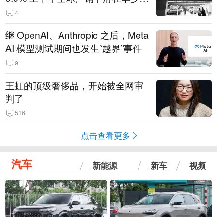
14.3万辆
4
继 OpenAI、Anthropic 之后，Meta
AI 模型测试期间也发生“越界”事件
9
王虹的顶级奢侈品，开始被全网审
判了
516
点击查看更多
汽车
新能源
新车
视频