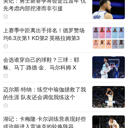
美记：勇士新赛季将会是过渡年 优
先考虑内部挖潜而非引援
上赛季中距离出手排名！德罗赞场
均6.3次第1 KD第2 英格拉姆第3
会选谁穿自己的球鞋？三球：耶
稣、马丁·路德·金、马尔科姆·X
迈尔斯·特纳：练空中瑜伽拯救了我
的生涯 队友还会调侃我练这个
湖记：卡梅隆·卡尔训练营表现好些
或许能进入雷迪克的轮换阵容