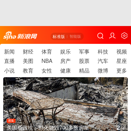
标准版
智能版
新闻
财经
体育
娱乐
军事
科技
视频
直播
美图
NBA
房产
股票
汽车
星座
小说
教育
女性
健康
精品
微博
更多
图集
3
700多所房屋
叙利亚：大马士革发生爆
/
6