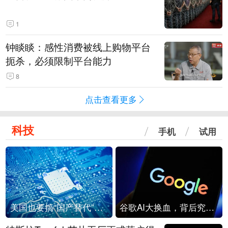
1
钟睒睒：感性消费被线上购物平台
扼杀，必须限制平台能力
8
点击查看更多
科技
手机
试用
美国也要搞“国产替代”？先算清三笔账
谷歌AI大换血，背后究竟发生了什么？