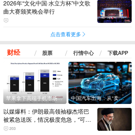
2026年“文化中国·水立方杯”中文歌
曲大赛颁奖晚会举行
点击查看更多
财经
股票
行情中心
下载APP
苹果拿下高端手机市场65%的份额：iPhone 17系列功不可没
中国汽车出海：从“卖出去”到“走进去”
以媒爆料：伊朗最高领袖穆杰塔巴
被紧急送医，情况极度危急，“可能
随时会死去”
203