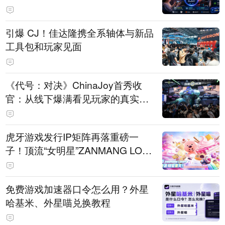
引爆 CJ！佳达隆携全系轴体与新品
工具包和玩家见面
《代号：对决》ChinaJoy首秀收
官：从线下爆满看见玩家的真实期
待
虎牙游戏发行IP矩阵再落重磅一
子！顶流“女明星”ZANMANG LOO
PY 正版3D消除手游《消消奇遇》
惊喜曝光
免费游戏加速器口令怎么用？外星
哈基米、外星喵兑换教程