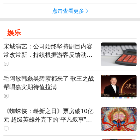
点击查看更多
娱乐
宋城演艺：公司始终坚持剧目内容
常改常新，持续根据游客反馈动态
优化节目配比
毛阿敏韩磊吴碧霞都来了 歌王之战
帮唱嘉宾期待值拉满
《蜘蛛侠：崭新之日》票房破10亿
元 超级英雄外壳下的“平凡叙事”打
动人心