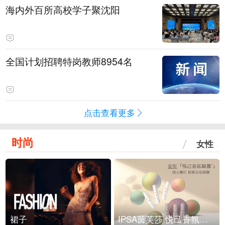
海内外百所高校学子聚沈阳
全国计划招聘特岗教师8954名
点击查看更多
时尚
女性
裙子
IPSA茵芙莎 悦己香氛凝露上市