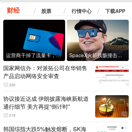
财经
股票
行情中心
下载APP
运营商干掉了流量卡，他们真的玩不起了
SpaceX火箭残骸撞击月球
国家网信办：对派拓公司在华销售
产品启动网络安全审查
226
协议接近达成 伊朗披露海峡新航道
通行细节 美方再提“倒计时”
218
韩国综指大跌5%触发熔断，SK海