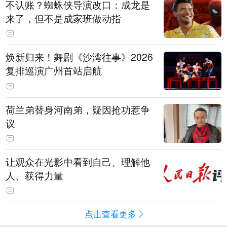
不认账？蜘蛛侠导演改口：成龙是
来了，但不是成家班做动指
焕新归来！舞剧《沙湾往事》2026
复排巡演广州首站启航
荷兰弟替身河南弟，疑因抢功惹争
议
让观众在光影中看到自己、理解他
人、获得力量
点击查看更多