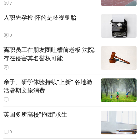
7
入职先孕检 怀的是歧视鬼胎
3
离职员工在朋友圈吐槽前老板 法院:
存在侵害其名誉权可能
亲子、研学体验持续"上新" 各地激
活暑期文旅消费
英国多所高校"抱团"求生
9