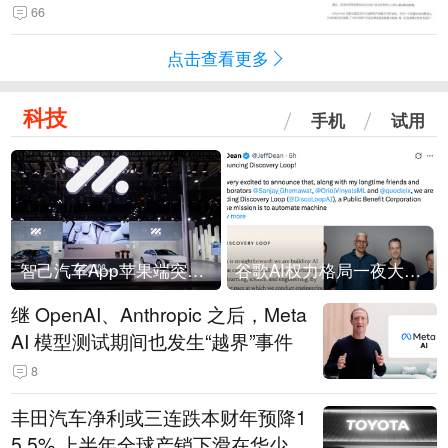
66
点击查看更多
科技
手机
试用
智己汽车App苹果端突然“下架”
谷歌AI权力格局一夜大洗牌
继 OpenAI、Anthropic 之后，Meta
AI 模型测试期间也发生“越界”事件
8
丰田汽车净利或三连跌本财年预降1
5.5% 上半年全球产销下滑在华少卖