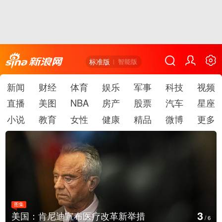
标准版
智能版
新闻
财经
体育
娱乐
军事
科技
视频
直播
美图
NBA
房产
股票
汽车
星座
小说
教育
女性
健康
精品
微博
更多
图集
4
云南普洱：乡村风光如画
/
6