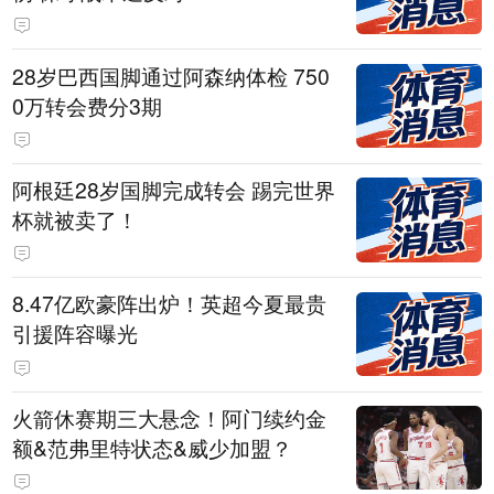
28岁巴西国脚通过阿森纳体检 750
0万转会费分3期
阿根廷28岁国脚完成转会 踢完世界
杯就被卖了！
8.47亿欧豪阵出炉！英超今夏最贵
引援阵容曝光
火箭休赛期三大悬念！阿门续约金
额&范弗里特状态&威少加盟？