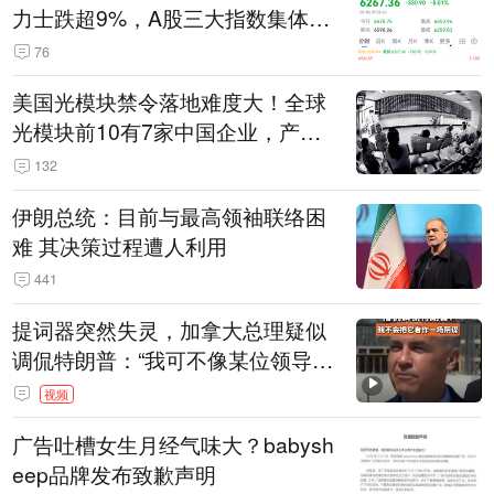
力士跌超9%，A股三大指数集体低
开
76
美国光模块禁令落地难度大！全球
光模块前10有7家中国企业，产业
界人士：想“脱钩”并不容易
132
伊朗总统：目前与最高领袖联络困
难 其决策过程遭人利用
441
提词器突然失灵，加拿大总理疑似
调侃特朗普：“我可不像某位领导
人，把这当成一场阴谋”，全场哄笑
视频
广告吐槽女生月经气味大？babysh
eep品牌发布致歉声明