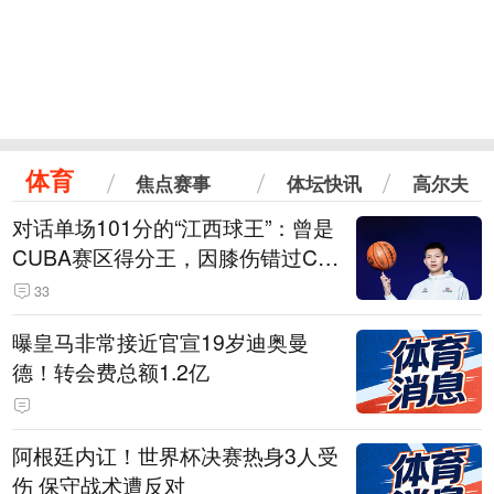
体育
焦点赛事
体坛快讯
高尔夫
对话单场101分的“江西球王”：曾是
CUBA赛区得分王，因膝伤错过CB
A选秀
33
曝皇马非常接近官宣19岁迪奥曼
德！转会费总额1.2亿
阿根廷内讧！世界杯决赛热身3人受
伤 保守战术遭反对