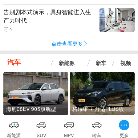
告别剧本式演示，具身智能进入生
产力时代
9
点击查看更多
汽车
新能源
新车
视频
海豹08EV 905旗舰型
格瑞维亚 舒适PLUS版
新能源
SUV
MPV
轿车
更多