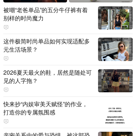
被嘲“老爸单品”的五分牛仔裤有着
别样的时尚魔力
这件极简时尚单品如何实现适配多
元生活场景？
2026夏天最火的鞋，居然是随处可
见的人字拖？
快来抄“内娱审美天赋怪”的作业，
打造你的专属氛围感
亲密关系中的爱与恐惧，被这部恐