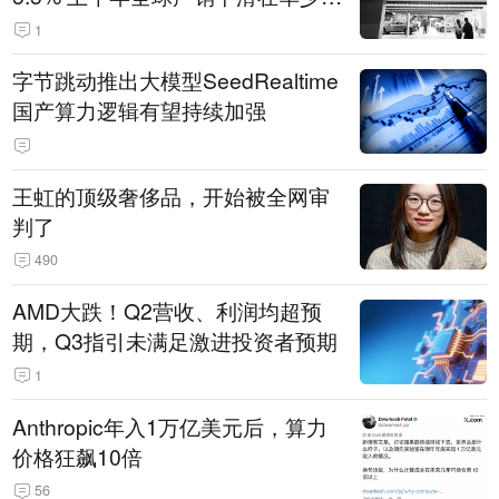
14.3万辆
1
字节跳动推出大模型SeedRealtime
国产算力逻辑有望持续加强
王虹的顶级奢侈品，开始被全网审
判了
490
AMD大跌！Q2营收、利润均超预
期，Q3指引未满足激进投资者预期
1
Anthropic年入1万亿美元后，算力
价格狂飙10倍
56