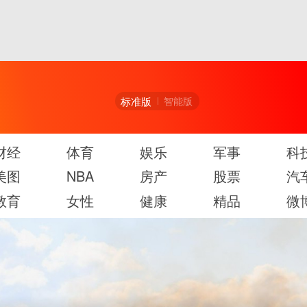
标准版
智能版
财经
体育
娱乐
军事
科
美图
NBA
房产
股票
汽
教育
女性
健康
精品
微