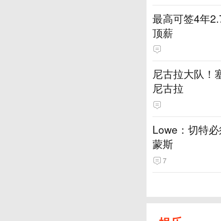
最高可签4年2
顶薪
尼古拉大队！塞
尼古拉
Lowe：切特
蒙斯
7