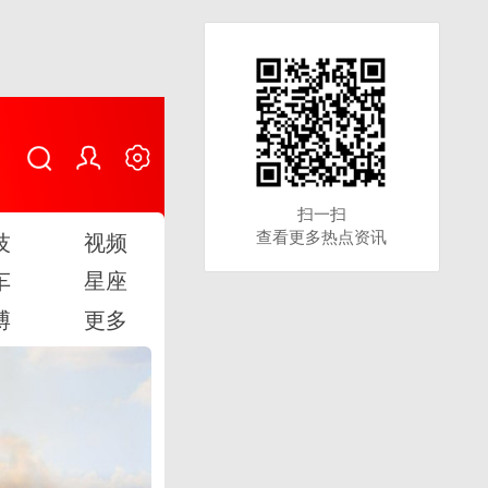
扫一扫
扫一扫
查看更多热点资讯
查看更多热点资讯
技
视频
车
星座
博
更多