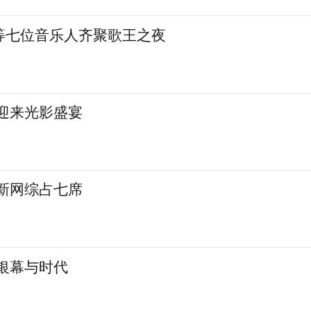
等七位音乐人齐聚歌王之夜
城迎来光影盛宴
 新网综占七席
银幕与时代