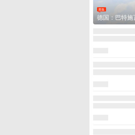
图集
德国：巴特施