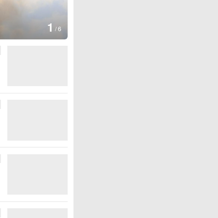
1
/
6