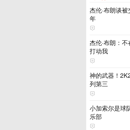
杰伦·布朗谈被
年
杰伦·布朗：不
打动我
神的武器！2K
列第三
小加索尔是球
乐部