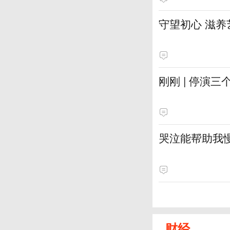
守望初心 滋养
刚刚 | 停演
哭泣能帮助我
财经