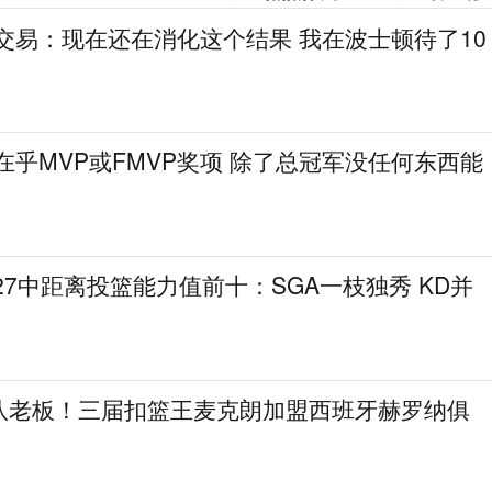
交易：现在还在消化这个结果 我在波士顿待了10
在乎MVP或FMVP奖项 除了总冠军没任何东西能
27中距离投篮能力值前十：SGA一枝独秀 KD并
队老板！三届扣篮王麦克朗加盟西班牙赫罗纳俱