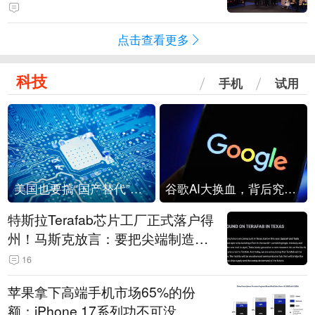
点击查看更多
科技
手机
试用
美国也要搞“国产替代”？先算清三笔账
谷歌AI大换血，背后究竟发生了什么？
特斯拉Terafab芯片工厂正式落户得
州！马斯克放言：要把尖端制造带
回美国
16
苹果拿下高端手机市场65%的份
额：iPhone 17系列功不可没