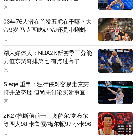
03年76人潜在首发五虎在干嘛？大
帝9岁 马克西吃奶 VJ还是小蝌蚪
湖人媒体人：NBA2K新赛季三分能
力值东契奇排第七 有点过高了
Siegel重申：独行侠对交易走克莱
持开放态度 但尚未讨论买断事宜
2K27抢断值前十：奥萨尔/塞布尔
等四人98 卡鲁索/梅尔顿97 小卡96