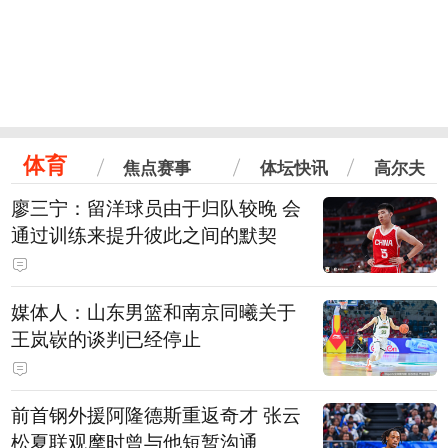
体育
焦点赛事
体坛快讯
高尔夫
廖三宁：留洋球员由于归队较晚 会
通过训练来提升彼此之间的默契
媒体人：山东男篮和南京同曦关于
王岚嵚的谈判已经停止
前首钢外援阿隆德斯重返奇才 张云
松夏联观摩时曾与他短暂沟通