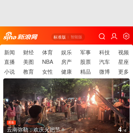
标准版
智能版
新闻
财经
体育
娱乐
军事
科技
视频
直播
美图
NBA
房产
股票
汽车
星座
小说
教育
女性
健康
精品
微博
更多
图集
5
江西铅山：千灯点亮葛仙村
/
6