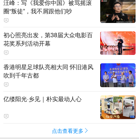
汪峰：写《我爱你中国》被骂摇滚
圈“叛徒”，我不屑跟他们吵
初心照亮出发，第38届大众电影百
花奖系列活动开幕
香港明星足球队亮相大同 怀旧港风
吹到千年古都
亿缕阳光·乡见｜朴实最动人心
点击查看更多