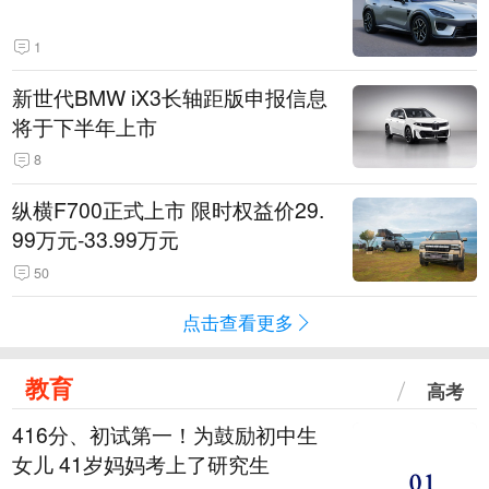
1
新世代BMW iX3长轴距版申报信息
将于下半年上市
8
纵横F700正式上市 限时权益价29.
99万元-33.99万元
50
点击查看更多
教育
高考
416分、初试第一！为鼓励初中生
女儿 41岁妈妈考上了研究生