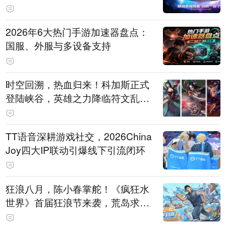
打造旗舰供电方案
2026年6大热门手游加速器盘点：
国服、外服与多设备支持
时空回溯，热血归来！科加斯正式
登陆峡谷，英雄之力降临符文乱
斗！
TT语音深耕游戏社交，2026China
Joy四大IP联动引爆线下引流闭环
狂浪八月，陈小春掌舵！《疯狂水
世界》首届狂浪节来袭，荒岛求生
直播即将开启