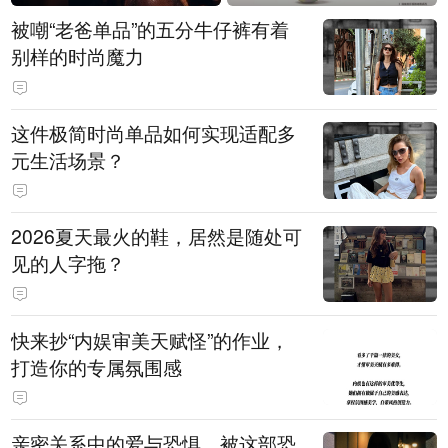
被嘲“老爸单品”的五分牛仔裤有着
别样的时尚魔力
这件极简时尚单品如何实现适配多
元生活场景？
2026夏天最火的鞋，居然是随处可
见的人字拖？
快来抄“内娱审美天赋怪”的作业，
打造你的专属氛围感
亲密关系中的爱与恐惧，被这部恐