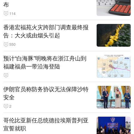
布
114
香港宏福苑火灾跨部门调查最终报
告：大火或由烟头引起
550
预计“白海豚”明晚将在浙江舟山到
福建福鼎一带沿海登陆
伊朗官员称防务协议无法保障沙特
安全
2
哥伦比亚新任总统德拉埃斯普列亚
宣誓就职