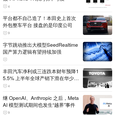
4
平台都不自己造了！本田史上首次
外包整车平台 接盘的是印度公司
9
字节跳动推出大模型SeedRealtime
国产算力逻辑有望持续加强
丰田汽车净利或三连跌本财年预降1
5.5% 上半年全球产销下滑在华少卖
14.3万辆
4
继 OpenAI、Anthropic 之后，Meta
AI 模型测试期间也发生“越界”事件
9