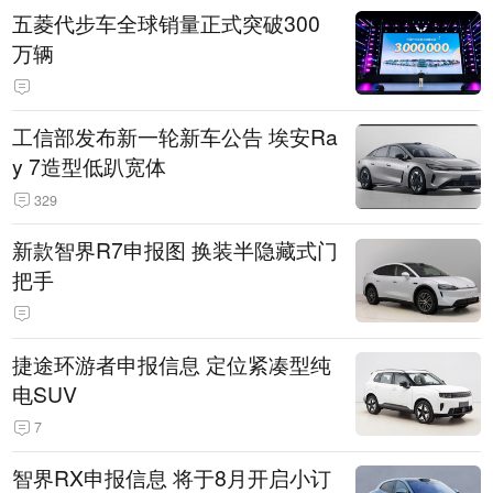
五菱代步车全球销量正式突破300
万辆
工信部发布新一轮新车公告 埃安Ra
y 7造型低趴宽体
329
新款智界R7申报图 换装半隐藏式门
把手
捷途环游者申报信息 定位紧凑型纯
电SUV
7
智界RX申报信息 将于8月开启小订