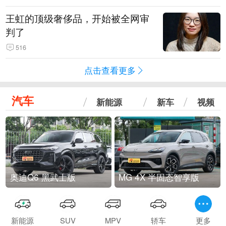
王虹的顶级奢侈品，开始被全网审
判了
516
点击查看更多
汽车
新能源
新车
视频
奥迪Q6 黑武士版
MG 4X 半固态智享版
新能源
SUV
MPV
轿车
更多