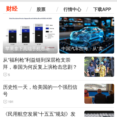
财经
股票
行情中心
下载APP
苹果拿下高端手机市场65%的份额：iPhone 17系列功不可没
中国汽车出海：从“卖出去”到“走进去”
从“福利枪”利益链到深层枪支崇
拜，泰国为何反复上演枪击悲剧？
5
历史性一天，给美国的一个强烈信
号
191
《民用航空发展“十五五”规划》发