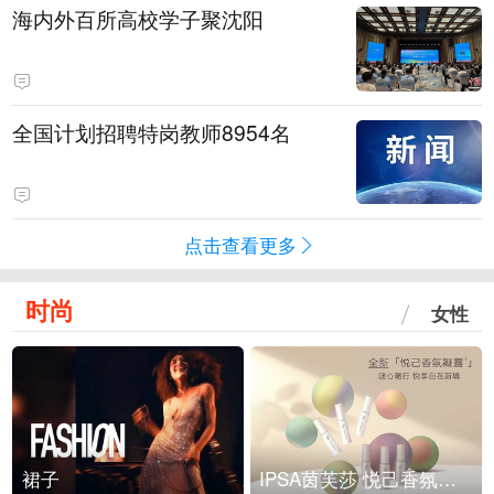
海内外百所高校学子聚沈阳
全国计划招聘特岗教师8954名
点击查看更多
时尚
女性
裙子
IPSA茵芙莎 悦己香氛凝露上市