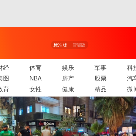
标准版
智能版
财经
体育
娱乐
军事
科
美图
NBA
房产
股票
汽
教育
女性
健康
精品
微