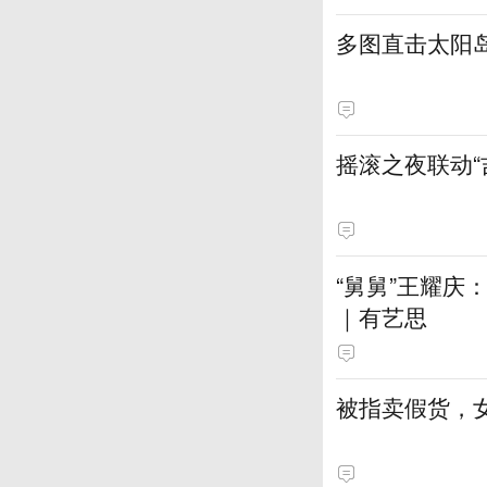
多图直击太阳
摇滚之夜联动
“舅舅”王耀
｜有艺思
被指卖假货，