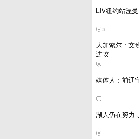
LIV纽约站涅
3
大加索尔：文
进攻
媒体人：前辽宁
湖人仍在努力