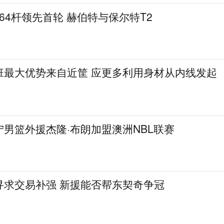
曼64杆领先首轮 赫伯特与保尔特T2
班最大优势来自近筐 应更多利用身材从内线发起
男篮外援杰隆·布朗加盟澳洲NBL联赛
寻求交易补强 新援能否帮东契奇争冠