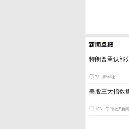
特朗普承认部分
73
新华社
美股三大指数
106
每日经济新