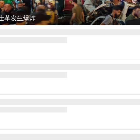
图集
云南弥勒：欢庆火把节