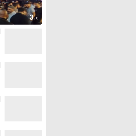
图集
4
江西
/
6