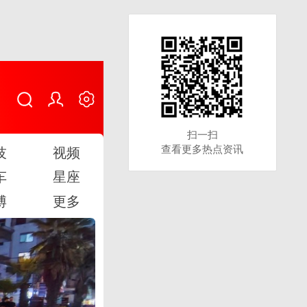
扫一扫
扫一扫
查看更多热点资讯
查看更多热点资讯
技
视频
车
星座
博
更多