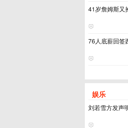
41岁詹姆斯又
76人底薪回
娱乐
刘若雪方发声