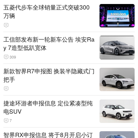
五菱代步车全球销量正式突破300
万辆
工信部发布新一轮新车公告 埃安Ra
y 7造型低趴宽体
309
新款智界R7申报图 换装半隐藏式门
把手
捷途环游者申报信息 定位紧凑型纯
电SUV
7
智界RX申报信息 将于8月开启小订