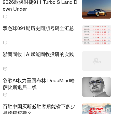
2026款保时捷911 Turbo S Land D
own Under
双色球091期历史同期号码全汇总
浙商固收 | AI赋能固收投研的实践
谷歌AI权力重回布林 DeepMind哈
萨比斯退居二线
百胜中国买断必胜客后能省下多少
品牌授权费？