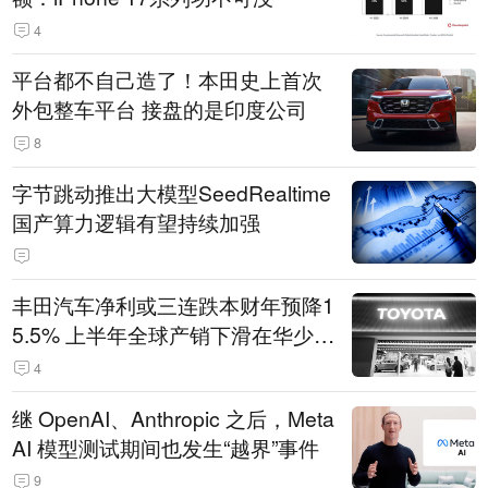
4
平台都不自己造了！本田史上首次
外包整车平台 接盘的是印度公司
8
字节跳动推出大模型SeedRealtime
国产算力逻辑有望持续加强
丰田汽车净利或三连跌本财年预降1
5.5% 上半年全球产销下滑在华少卖
14.3万辆
4
继 OpenAI、Anthropic 之后，Meta
AI 模型测试期间也发生“越界”事件
9