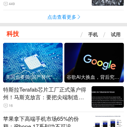
449
点击查看更多
科技
手机
试用
美国也要搞“国产替代”？先算清三笔账
谷歌AI大换血，背后究竟发生了什么？
特斯拉Terafab芯片工厂正式落户得
州！马斯克放言：要把尖端制造带
回美国
16
苹果拿下高端手机市场65%的份
额：iPhone 17系列功不可没