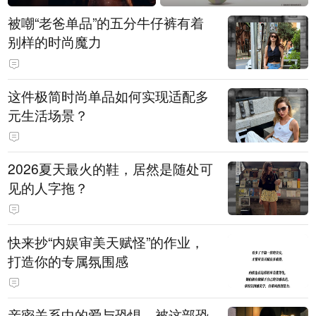
被嘲“老爸单品”的五分牛仔裤有着
别样的时尚魔力
这件极简时尚单品如何实现适配多
元生活场景？
2026夏天最火的鞋，居然是随处可
见的人字拖？
快来抄“内娱审美天赋怪”的作业，
打造你的专属氛围感
亲密关系中的爱与恐惧，被这部恐