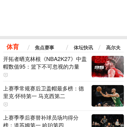
体育
焦点赛事
体坛快讯
高尔夫
开拓者晒克林根《NBA2K27》中盖
帽数值95：篮下不可忽视的力量
上赛季常规赛后卫盖帽最多榜：德
里克·怀特第一 马克西第二
上赛季季后赛替补球员场均得分
榜：道苏姆第一 哈珀第四