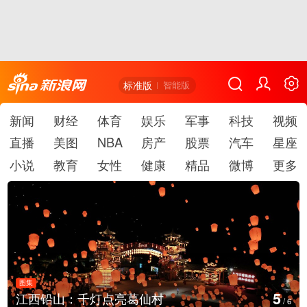
标准版
智能版
新闻
财经
体育
娱乐
军事
科技
视频
直播
美图
NBA
房产
股票
汽车
星座
小说
教育
女性
健康
精品
微博
更多
图集
6
上海：七彩稻田画迎最佳观赏期
/
6