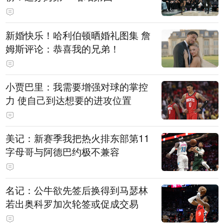
新婚快乐！哈利伯顿晒婚礼图集 詹
姆斯评论：恭喜我的兄弟！
小贾巴里：我需要增强对球的掌控
力 使自己到达想要的进攻位置
美记：新赛季我把热火排东部第11
字母哥与阿德巴约极不兼容
名记：公牛欲先签后换得到马瑟林
若出奥科罗加次轮签或促成交易