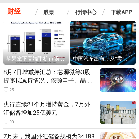
财经
股票
行情中心
下载APP
苹果拿下高端手机市场65%的份额：iPhone 17系列功不可没
中国汽车出海：从“卖出去”到“走进去”
8月7日增减持汇总：芯源微等3股
披露拟减持情况，依顿电子、晶华
微拟增持（表）
25
央行连续21个月增持黄金，7月外
汇储备增加25亿美元
99
7月末，我国外汇储备规模为34188