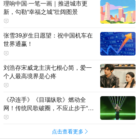
理响中国·一笔一画｜推进城市更
新，勾勒“幸福之城”壮阔图景
张雪39岁生日愿望：祝中国机车在
世界通赢！
刘浩存宋威龙主演七根心简，爱一
个人最高境界是心疼
《尕连手》《目瑙纵歌》燃动全
网！传统民歌破圈，不应止步于“上
头”
点击查看更多