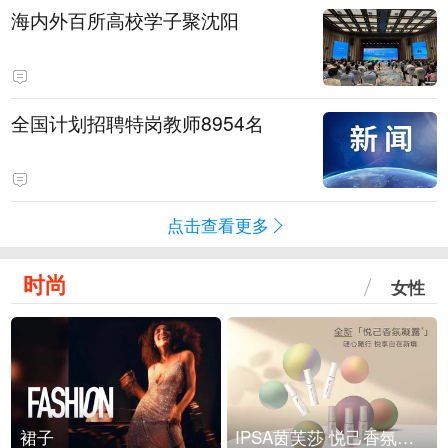
海内外百所高校学子聚沈阳
全国计划招聘特岗教师8954名
点击查看更多
时尚
女性
裙子
IPSA茵芙莎 悦己香氛凝露上市