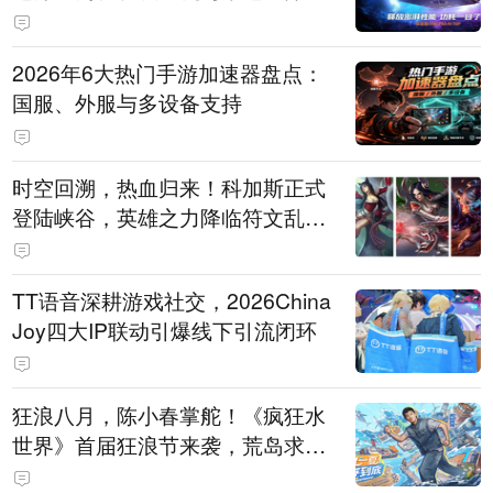
打造旗舰供电方案
2026年6大热门手游加速器盘点：
国服、外服与多设备支持
时空回溯，热血归来！科加斯正式
登陆峡谷，英雄之力降临符文乱
斗！
TT语音深耕游戏社交，2026China
Joy四大IP联动引爆线下引流闭环
狂浪八月，陈小春掌舵！《疯狂水
世界》首届狂浪节来袭，荒岛求生
直播即将开启