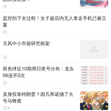
监控拍下全过程！女子趁店内无人拿走手机已被立
案
天风中小市值研究框架
双色球近10期周日奖号分布：龙头
06连开2次
卖身投靠特朗普？因凡蒂诺捅了大
号马蜂窝
9