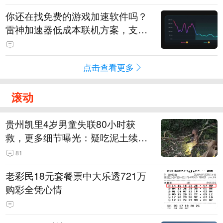
你还在找免费的游戏加速软件吗？
雷神加速器低成本联机方案，支持
免费试用
点击查看更多
滚动
贵州凯里4岁男童失联80小时获
救，更多细节曝光：疑吃泥土续
命，搜救至20米附近错过多找3天
81
老彩民18元套餐票中大乐透721万
购彩全凭心情