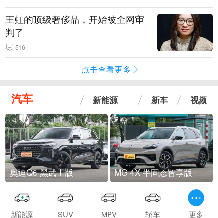
王虹的顶级奢侈品，开始被全网审
判了
516
点击查看更多
汽车
新能源
新车
视频
奥迪Q6 黑武士版
MG 4X 半固态智享版
新能源
SUV
MPV
轿车
更多