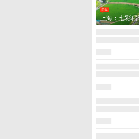
图集
厄瓜