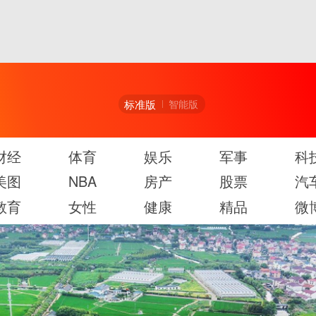
标准版
智能版
财经
体育
娱乐
军事
科
美图
NBA
房产
股票
汽
教育
女性
健康
精品
微