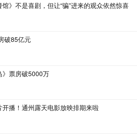
餐馆》不是喜剧，但让“骗”进来的观众依然惊喜
房破85亿元
》票房破5000万
片开播！通州露天电影放映排期来啦