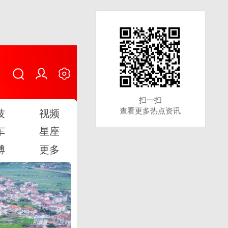
扫一扫
扫一扫
查看更多热点资讯
查看更多热点资讯
技
视频
车
星座
博
更多