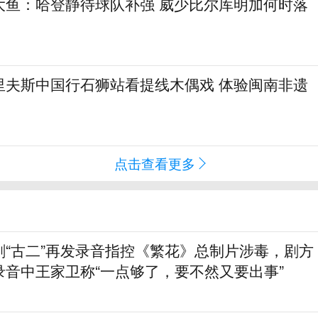
大鱼：哈登静待球队补强 威少比尔库明加何时落
里夫斯中国行石狮站看提线木偶戏 体验闽南非遗
点击查看更多
剧“古二”再发录音指控《繁花》总制片涉毒，剧方
录音中王家卫称“一点够了，要不然又要出事”