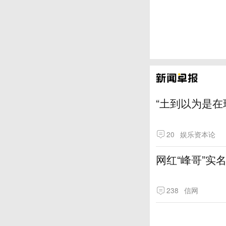
“土到以为是在
20
娱乐资本论
网红“峰哥”实
238
信网