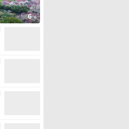
1
/
6