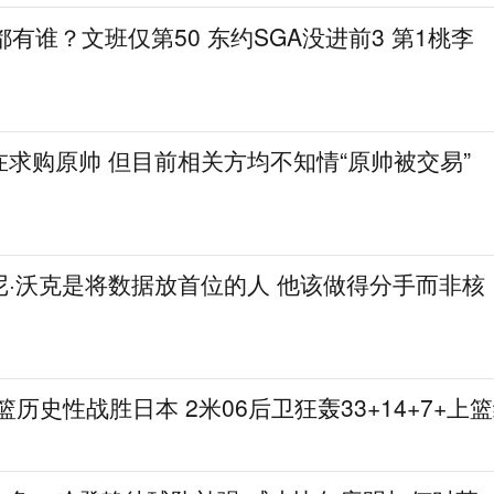
都有谁？文班仅第50 东约SGA没进前3 第1桃李
求购原帅 但目前相关方均不知情“原帅被交易”
尼·沃克是将数据放首位的人 他该做得分手而非核
篮历史性战胜日本 2米06后卫狂轰33+14+7+上