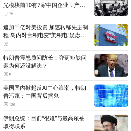
光模块前10有7家中国企业，产业
界人士：想“脱钩”并不容易
75
追加千亿对美投资 加速转移先进制
程 岛内对台积电变“美积电”疑虑担
忧加剧
特朗普震怒质问防长：弹药短缺问
题为何还没解决？
8
美国国内掀起反AI中心浪潮，特朗
普污蔑：中国背后捣鬼
126
伊朗总统：目前“很难”与最高领袖
取得联系