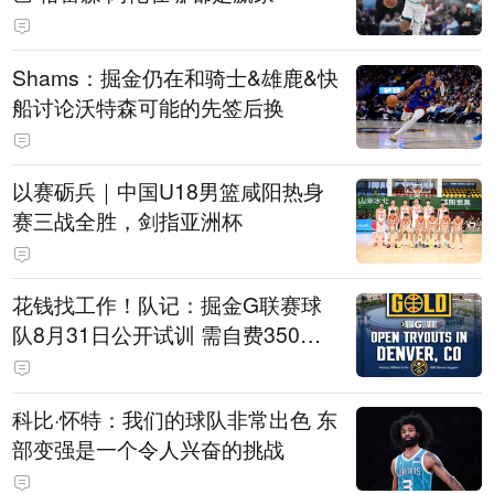
Shams：掘金仍在和骑士&雄鹿&快
船讨论沃特森可能的先签后换
以赛砺兵｜中国U18男篮咸阳热身
赛三战全胜，剑指亚洲杯
花钱找工作！队记：掘金G联赛球
队8月31日公开试训 需自费350美
元
科比·怀特：我们的球队非常出色 东
部变强是一个令人兴奋的挑战