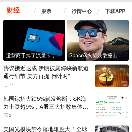
财经
股票
行情中心
下载APP
运营商干掉了流量卡，他们真的玩不起了
SpaceX火箭残骸撞击月球
协议接近达成 伊朗披露海峡新航道
通行细节 美方再提“倒计时”
77
韩国综指大跌5%触发熔断，SK海
力士跌超9%，A股三大指数集体低
开
2
美国光模块禁令落地难度大！全球