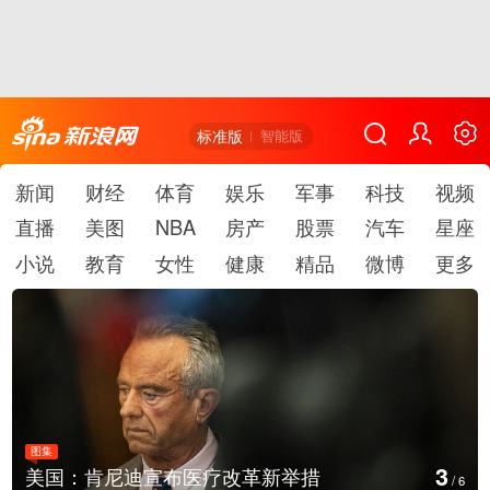
标准版
智能版
新闻
财经
体育
娱乐
军事
科技
视频
直播
美图
NBA
房产
股票
汽车
星座
小说
教育
女性
健康
精品
微博
更多
图集
3
美国：肯尼迪宣布医疗改革新举措
/
6