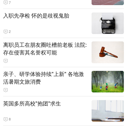
7
入职先孕检 怀的是歧视鬼胎
2
离职员工在朋友圈吐槽前老板 法院:
存在侵害其名誉权可能
亲子、研学体验持续"上新" 各地激
活暑期文旅消费
英国多所高校"抱团"求生
8