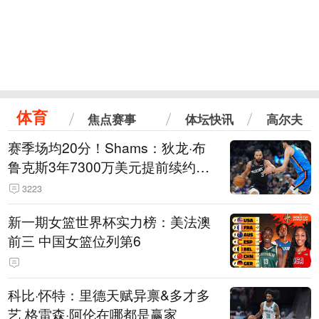
体育
焦点赛事
体坛快讯
高尔夫
赛季场均20分！Shams：狄龙·布
鲁克斯3年7300万美元提前续约太
阳
3223
新一期女篮世界杯实力榜：美法澳
前三 中国女篮位列第6
科比·怀特：里德天赋异禀&多才多
艺 格雷森·阿伦在哪都是赢家