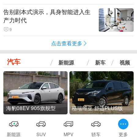
告别剧本式演示，具身智能进入生
产力时代
9
点击查看更多
汽车
新能源
新车
视频
海豹08EV 905旗舰型
格瑞维亚 舒适PLUS版
新能源
SUV
MPV
轿车
更多