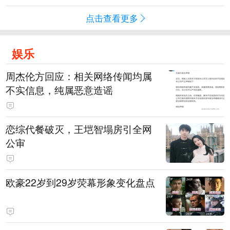
点击查看更多
娱乐
周杰伦方回应：相关网络传闻均属
不实信息，纯属恶意造谣
恋综代餐破灭，王垲智塌房引全网
公审
欧豪22岁到29岁荧幕形象变化盘点