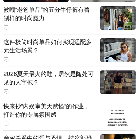
被嘲“老爸单品”的五分牛仔裤有着
别样的时尚魔力
这件极简时尚单品如何实现适配多
元生活场景？
2026夏天最火的鞋，居然是随处可
见的人字拖？
快来抄“内娱审美天赋怪”的作业，
打造你的专属氛围感
亲密关系中的爱与恐惧，被这部恐