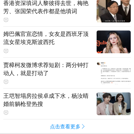
香港资深填词人黎彼得去世，梅艳
芳、张国荣代表作都是他填词
姆巴佩官宣恋情，女友是西班牙顶
流女星埃克斯波西托
贾樟柯发微博求荐短剧：两分钟打
动人，就是打动了
王垲智塌房拉侯卓成下水，杨汝晴
婚前躺枪登热搜
点击查看更多