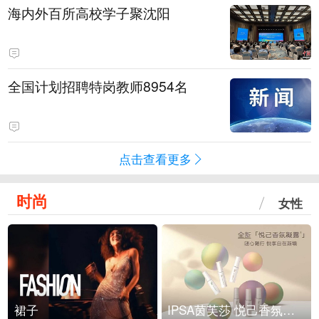
海内外百所高校学子聚沈阳
全国计划招聘特岗教师8954名
点击查看更多
时尚
女性
裙子
IPSA茵芙莎 悦己香氛凝露上市