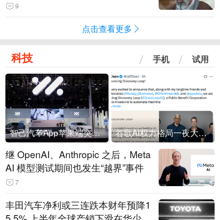
9
点击查看更多
科技
手机
试用
智己汽车App苹果端突然“下架”
谷歌AI权力格局一夜大洗牌
继 OpenAI、Anthropic 之后，Meta
AI 模型测试期间也发生“越界”事件
7
丰田汽车净利或三连跌本财年预降1
5.5% 上半年全球产销下滑在华少卖