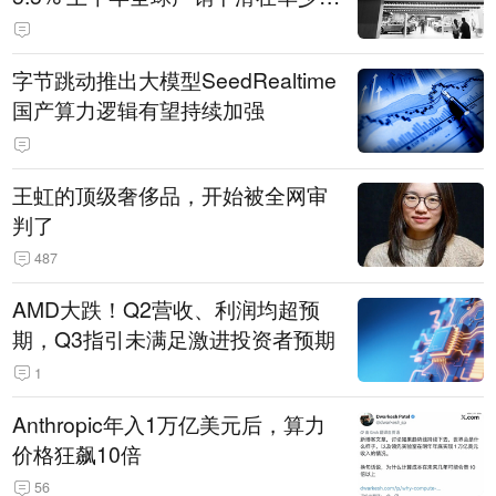
14.3万辆
字节跳动推出大模型SeedRealtime
国产算力逻辑有望持续加强
王虹的顶级奢侈品，开始被全网审
判了
487
AMD大跌！Q2营收、利润均超预
期，Q3指引未满足激进投资者预期
1
Anthropic年入1万亿美元后，算力
价格狂飙10倍
56